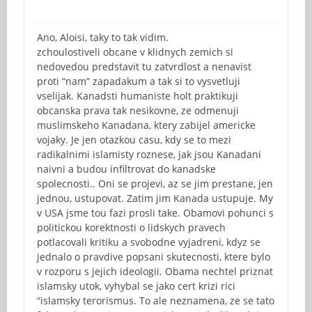
Ano, Aloisi, taky to tak vidim.
zchoulostiveli obcane v klidnych zemich si
nedovedou predstavit tu zatvrdlost a nenavist
proti “nam” zapadakum a tak si to vysvetluji
vselijak. Kanadsti humaniste holt praktikuji
obcanska prava tak nesikovne, ze odmenuji
muslimskeho Kanadana, ktery zabijel americke
vojaky. Je jen otazkou casu, kdy se to mezi
radikalnimi islamisty roznese, jak jsou Kanadani
naivni a budou infiltrovat do kanadske
spolecnosti.. Oni se projevi, az se jim prestane, jen
jednou, ustupovat. Zatim jim Kanada ustupuje. My
v USA jsme tou fazi prosli take. Obamovi pohunci s
politickou korektnosti o lidskych pravech
potlacovali kritiku a svobodne vyjadreni, kdyz se
jednalo o pravdive popsani skutecnosti, ktere bylo
v rozporu s jejich ideologii. Obama nechtel priznat
islamsky utok, vyhybal se jako cert krizi rici
“islamsky terorismus. To ale neznamena, ze se tato