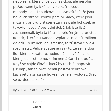
nebo žena, která chce být hasičkou, ale nesplní
požadované fyzické testy, se začne soudit a
mnohdy jsou ti soudcové tak “vymaštění”, že jsou
na jejich straně. Použil jsem příklady, které jsou
možná trošičku přitažené za vlasy, ale bohužel, je
takových dost. V poslední době, jak jste jistě
zaznamenali, byla ta féra s usvědčeným teroristou
(Khadr), kterému Kanada vyplatila 10 a půl milionu
dolarů. To už není ani směšné, to zůstává člověku
rozum stát. Velice špatné je však to, že se najdou
lidi, kteří takováto rozhodnutí činí a většina lidi,
kteří jsou proti tomu, s tím nemá šanci nic udělat.
Když se najde člověk, který by to chtěl napravit
(Trump), tak se proti němu postaví sebranka
kazisvětů a snaží se ho všemožně zlikvidovat. Svět
se už dočista zbláznil.
July 29, 2017 at 9:52 am
#3085
REPLY
Daniela
Guest