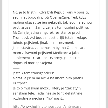
No, je to tristni. Kdyz byli Republikani v oposici,
sedm let bojovali proti ObamaCare. Ted, kdyz
mohou ukazat, ze jen nekeceli, tak jsou najednou
proti zruseni. Samo, ze je v tom osobni politika,
McCain je jedna z figurek resistance proti
Trumpovi. Asi bude muset prijit totalni kolaps
tohoto pojisteni. Jinak se nic nezmeni.
Jsem stastna, ze nemusim byt na Obamacare,
mam zdravotni pojisteni Medicare a jako
suplement Tricare od US army. Jsem s tim
doposud moc spokojena.
——
Jeste k tem transgenders:
Narazila jsem na artikl na liberalnim platku
Huffpost.
Je to o muzskem mozku, ktery je “zaklety” v
zenskem tele. Teda, nez se to ‘It’ definitivne
rozhodne a necha si “ho” nasit..
http://www.huffingtonpost.com/entry/cass-