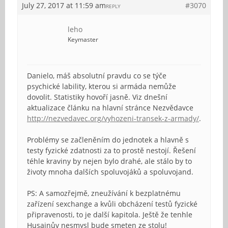
July 27, 2017 at 11:59 am
#3070
REPLY
leho
Keymaster
Danielo, máš absolutní pravdu co se týče
psychické lability, kterou si armáda nemůže
dovolit. Statistiky hovoří jasně. Viz dnešní
aktualizace článku na hlavní stránce Nezvědavce
http://nezvedavec.org/vyhozeni-transek-z-armady/
.
Problémy se začleněním do jednotek a hlavně s
testy fyzické zdatnosti za to prostě nestojí. Řešení
téhle kraviny by nejen bylo drahé, ale stálo by to
životy mnoha dalších spoluvojáků a spoluvojand.
PS: A samozřejmě, zneužívání k bezplatnému
zařízení sexchange a kvůli obcházení testů fyzické
připravenosti, to je další kapitola. Ještě že tenhle
Husajnův nesmysl bude smeten ze stolu!