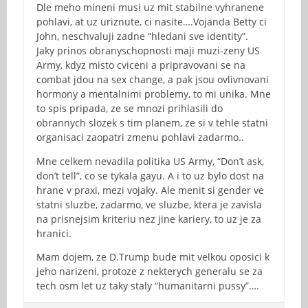
Dle meho mineni musi uz mit stabilne vyhranene
pohlavi, at uz uriznute, ci nasite….Vojanda Betty ci
John, neschvaluji zadne “hledani sve identity”.
Jaky prinos obranyschopnosti maji muzi-zeny US
Army, kdyz misto cviceni a pripravovani se na
combat jdou na sex change, a pak jsou ovlivnovani
hormony a mentalnimi problemy, to mi unika. Mne
to spis pripada, ze se mnozi prihlasili do
obrannych slozek s tim planem, ze si v tehle statni
organisaci zaopatri zmenu pohlavi zadarmo..
Mne celkem nevadila politika US Army, “Don’t ask,
don’t tell”, co se tykala gayu. A i to uz bylo dost na
hrane v praxi, mezi vojaky. Ale menit si gender ve
statni sluzbe, zadarmo, ve sluzbe, ktera je zavisla
na prisnejsim kriteriu nez jine kariery, to uz je za
hranici.
Mam dojem, ze D.Trump bude mit velkou oposici k
jeho narizeni, protoze z nekterych generalu se za
tech osm let uz taky staly “humanitarni pussy”….