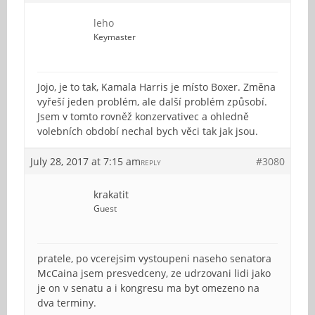
leho
Keymaster
Jojo, je to tak, Kamala Harris je místo Boxer. Změna
vyřeší jeden problém, ale další problém způsobí.
Jsem v tomto rovněž konzervativec a ohledně
volebních období nechal bych věci tak jak jsou.
July 28, 2017 at 7:15 am
#3080
REPLY
krakatit
Guest
pratele, po vcerejsim vystoupeni naseho senatora
McCaina jsem presvedceny, ze udrzovani lidi jako
je on v senatu a i kongresu ma byt omezeno na
dva terminy.