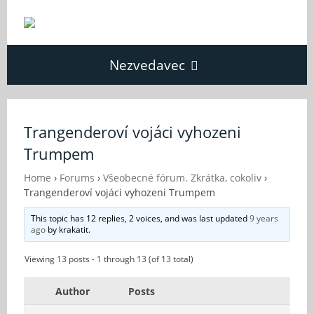
Nezvedavec
Domů
Trangenderoví vojáci vyhozeni
Trumpem
Fórum
Home
›
Forums
›
Všeobecné fórum. Zkrátka, cokoliv
›
Trangenderoví vojáci vyhozeni Trumpem
O Nezvědavci
This topic has 12 replies, 2 voices, and was last updated
9 years
ago
by
krakatit
.
Kontakt
Viewing 13 posts - 1 through 13 (of 13 total)
Author
Posts