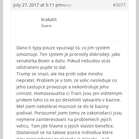
July 27, 2017 at 5:11 pm
#3077
REPLY
krakatit
Guest
Dano ti typy pouze vyuzivaji to, co jim system
umoznuje. Ten system je prorostly dobrodeji, jako
senatorka Boxer a dalsi. Pokud nebudou vcas
odstraneni pujde to dal.
Trump se snazi, ale ma proti sobe mnoho
nepratel. Problem je v tom, ze volic nesleduje co
jeho zastupce provozuje a nekontroluje jeho
cinnost. Homosexualita ci Trani jsou jen viditelnym
prvkem toho co se po desetileti vytvarelo v bazine.
Mel jsem nekolikrat moznost se do te baziny
podivat. Porozumel jsem tomu ze zakonodarci jsou
nejmene zainteresovani na problemech jejich
volicu. Tam jde hlavne o jejich vlastni benefice.
Dostanouli se na takove pozice individua ktere
jsou presvedceny ze planeta je placata – pak