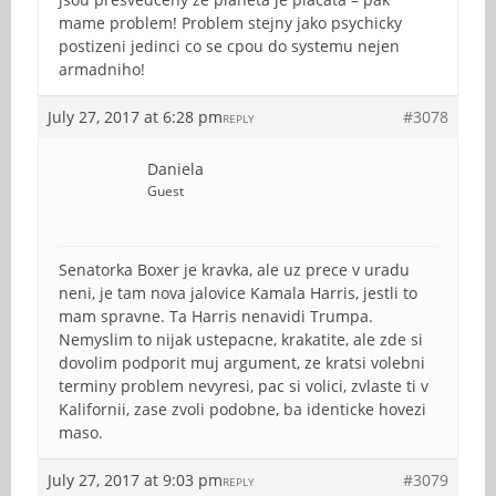
mame problem! Problem stejny jako psychicky
postizeni jedinci co se cpou do systemu nejen
armadniho!
July 27, 2017 at 6:28 pm
#3078
REPLY
Daniela
Guest
Senatorka Boxer je kravka, ale uz prece v uradu
neni, je tam nova jalovice Kamala Harris, jestli to
mam spravne. Ta Harris nenavidi Trumpa.
Nemyslim to nijak ustepacne, krakatite, ale zde si
dovolim podporit muj argument, ze kratsi volebni
terminy problem nevyresi, pac si volici, zvlaste ti v
Kalifornii, zase zvoli podobne, ba identicke hovezi
maso.
July 27, 2017 at 9:03 pm
#3079
REPLY