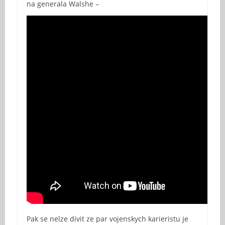
na generala Walshe –
Pak se nelze divit ze par vojenskych karieristu je