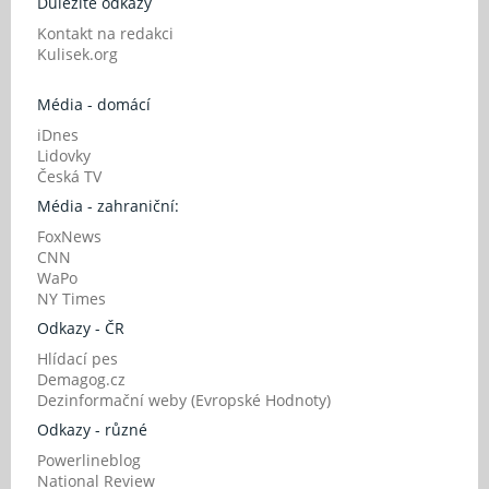
Důležité odkazy
Kontakt na redakci
Kulisek.org
Média - domácí
iDnes
Lidovky
Česká TV
Média - zahraniční:
FoxNews
CNN
WaPo
NY Times
Odkazy - ČR
Hlídací pes
Demagog.cz
Dezinformační weby (Evropské Hodnoty)
Odkazy - různé
Powerlineblog
National Review