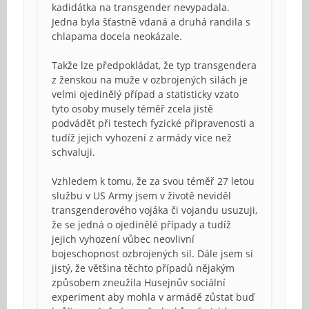
kadidátka na transgender nevypadala.
Jedna byla šťastně vdaná a druhá randila s
chlapama docela neokázale.
Takže lze předpokládat, že typ transgendera
z ženskou na muže v ozbrojených silách je
velmi ojedinělý případ a statisticky vzato
tyto osoby musely téměř zcela jistě
podvádět při testech fyzické připravenosti a
tudíž jejich vyhození z armády více než
schvaluji.
Vzhledem k tomu, že za svou téměř 27 letou
službu v US Army jsem v životě neviděl
transgenderového vojáka či vojandu usuzuji,
že se jedná o ojedinělé případy a tudíž
jejich vyhození vůbec neovlivní
bojeschopnost ozbrojených sil. Dále jsem si
jistý, že většina těchto případů nějakým
způsobem zneužila Husejnův sociální
experiment aby mohla v armádě zůstat buď