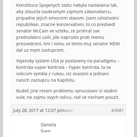
Konstituce Spojenych statu nebyla nastavena tak,
aby slouzila soukromym zajmum zakonodarcu,
pripadne jejich emocnim stavum. Jsem celozivotni
republikan, znacne konzervativni, to co predvedl
senator McCain ve vzteku, ze prohral sve
predvolebni usili, jde naprosto proti memu
presvedceni, tim i tomu ze tento muj senator NENI
dal uz mym zastupcem.
Vojensky system USA je postaveny na paradigmu –
kontrola-super kontrola – hyper kontrola, ta se
volicum vymkla z rukou, viz osazeni a jednani
nasich zastupcu na Kapitolu.
Budeli jine reseni problemu vynucovani si osobni
vule, ne zajmu svych volicu, rad se necham pouzit.
July 28, 2017 at 12:07 pm
#3081
REPLY
Daniela
Guest