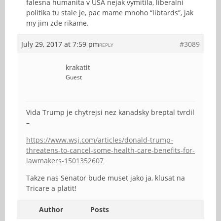
falesna humanita v USA nejak vymitila, liberalni
politika tu stale je, pac mame mnoho “libtards”, jak
my jim zde rikame.
July 29, 2017 at 7:59 pm
#3089
REPLY
krakatit
Guest
Vida Trump je chytrejsi nez kanadsky breptal tvrdil
–
https://www.wsj.com/articles/donald-trump-
threatens-to-cancel-some-health-care-benefits-for-
lawmakers-1501352607
Takze nas Senator bude muset jako ja, klusat na
Tricare a platit!
Author
Posts