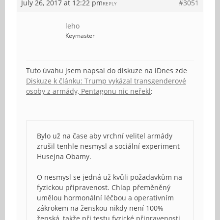
July 26, 2017 at 12:22 pm
#3051
REPLY
leho
Keymaster
Tuto úvahu jsem napsal do diskuze na iDnes zde
Diskuze k článku: Trump vykázal transgenderové
osoby z armády, Pentagonu nic neřekl
:
Bylo už na čase aby vrchní velitel armády
zrušil tenhle nesmysl a sociální experiment
Husejna Obamy.
O nesmysl se jedná už kvůli požadavkům na
fyzickou připravenost. Chlap přeměněný
umělou hormonální léčbou a operativním
zákrokem na ženskou nikdy není 100%
ženská, takže při testu fyzické připravenosti