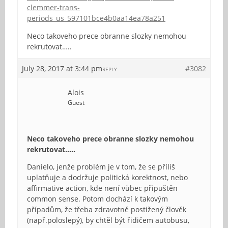
clemmer-trans-
periods_us_597101bce4b0aa14ea78a251
Neco takoveho prece obranne slozky nemohou
rekrutovat…..
July 28, 2017 at 3:44 pm
#3082
REPLY
Alois
Guest
Neco takoveho prece obranne slozky nemohou
rekrutovat…..
Danielo, jenže problém je v tom, že se příliš
uplatňuje a dodržuje politická korektnost, nebo
affirmative action, kde není vůbec připuštěn
common sense. Potom dochází k takovým
případům, že třeba zdravotně postižený člověk
(např.poloslepý), by chtěl být řidičem autobusu,