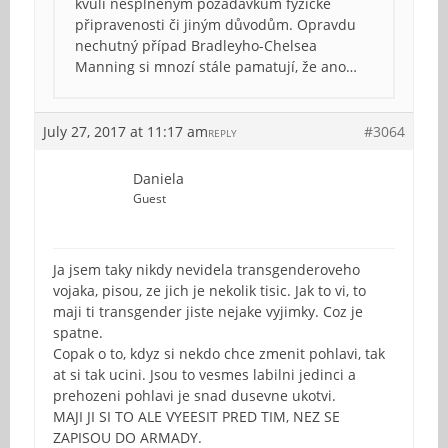
kvůli nesplněným požadavkům fyzické
připravenosti či jiným důvodům. Opravdu
nechutný případ Bradleyho-Chelsea
Manning si mnozí stále pamatují, že ano…
July 27, 2017 at 11:17 am
#3064
REPLY
Daniela
Guest
Ja jsem taky nikdy nevidela transgenderoveho
vojaka, pisou, ze jich je nekolik tisic. Jak to vi, to
maji ti transgender jiste nejake vyjimky. Coz je
spatne.
Copak o to, kdyz si nekdo chce zmenit pohlavi, tak
at si tak ucini. Jsou to vesmes labilni jedinci a
prehozeni pohlavi je snad dusevne ukotvi.
MAJI JI SI TO ALE VYEESIT PRED TIM, NEZ SE
ZAPISOU DO ARMADY.