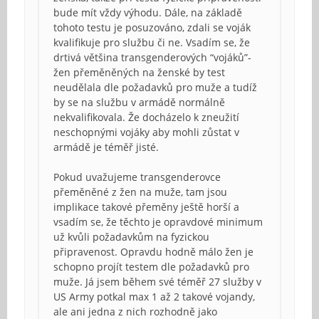
bude mít vždy výhodu. Dále, na základě
tohoto testu je posuzováno, zdali se voják
kvalifikuje pro službu či ne. Vsadím se, že
drtivá většina transgenderových “vojáků”-
žen přeměněných na ženské by test
neudělala dle požadavků pro muže a tudíž
by se na službu v armádě normálně
nekvalifikovala. Že docházelo k zneužití
neschopnými vojáky aby mohli zůstat v
armádě je téměř jisté.
Pokud uvažujeme transgenderovce
přeměněné z žen na muže, tam jsou
implikace takové přeměny ještě horší a
vsadím se, že těchto je opravdové minimum
už kvůli požadavkům na fyzickou
připravenost. Opravdu hodně málo žen je
schopno projít testem dle požadavků pro
muže. Já jsem během své téměř 27 služby v
US Army potkal max 1 až 2 takové vojandy,
ale ani jedna z nich rozhodně jako