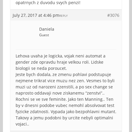
opatrnych z duvodu svych penzi!
July 27, 2017 at 4:46 pm
#3076
REPLY
Daniela
Guest
Lehova uvaha je logicka, vojak neni automat a
gender zde opravdu hraje velkou roli. Lidske
biologii se neda poroucet.
Jeste bych dodala, ze zmenu pohlavi podstupuje
nejmene trikrat vice muzu nez zen. Vesmes to byli
muzi uz od narozeni zzenstili, a po sex change se
naprosto oddavaji nove ziskanemu “zenstvi”..
Rochni se ve sve feminite. Jako ten Manning.. Ten
by v dnesni podobe vubec nemohl absolvovat test
fyzicke zdatnosti. Vypada jako bezpohlavni mutant.
Takovy a jemu podobni by urcite nebyli optimalni
vojaci..