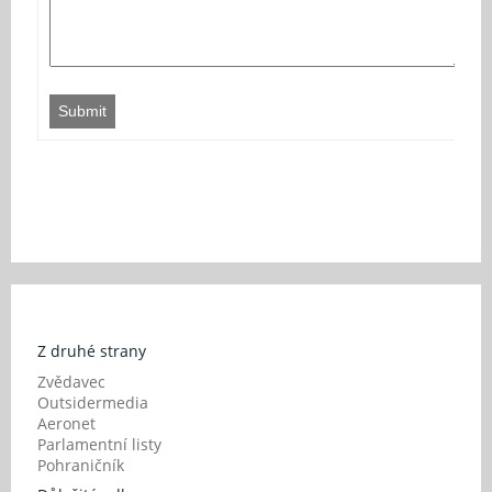
Submit
Z druhé strany
Zvědavec
Outsidermedia
Aeronet
Parlamentní listy
Pohraničník