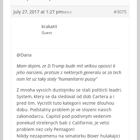
July 27, 2017 at 1:27 pm
#3075
REPLY
krakatit
Guest
@Dana
Mam dojem, ze D.Trump bude mit velkou oposici k
jeho narizeni, protoze z nekterych generalu se za tech
osm let uz taky staly “humanitarni pussy”
Z mnoha vyssich dustojniku se stali politicti leadri.
System, ktery se da sledovat od dob Cartera a i
pred tim. Vycistit tuto kategorii vezme dlouhou
dobu. Podstatny problem je ve slozeni nasich
zakonodarcu. Capitol pod podivnym vedenim
ponekud strelenych bab z Californie, je vetsi
problem nez cely Pentagon!
Nikdy nezapomenu na senatorku Boxer hulakajici