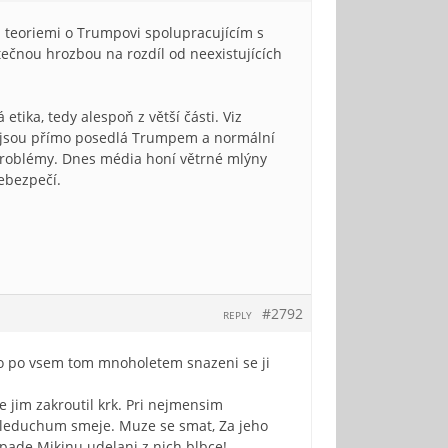
i teoriemi o Trumpovi spolupracujícím s
utečnou hrozbou na rozdíl od neexistujících
tika, tedy alespoň z větší části. Viz
 jsou přímo posedlá Trumpem a normální
i problémy. Dnes média honí větrné mlýny
nebezpečí.
#2792
REPLY
to po vsem tom mnoholetem snazeni se ji
jim zakroutil krk. Pri nejmensim
veleduchum smeje. Muze se smat, Za jeho
ripade Mikinu udelani z nich blbce!