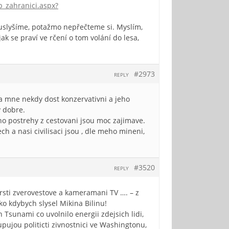
p_zahranici.aspx?
 neuslyšíme, potažmo nepřečteme si. Myslím,
k se praví ve rčení o tom volání do lesa,
#2973
REPLY
 mne nekdy dost konzervativni a jeho
 dobre.
eho postrehy z cestovani jsou moc zajimave.
 a nasi civilisaci jsou , dle meho mineni,
#3520
REPLY
arsti zverovestove a kameramani TV …. – z
ko kdybych slysel Mikina Bilinu!
 Tsunami co uvolnilo energii zdejsich lidi,
pujou politicti zivnostnici ve Washingtonu,