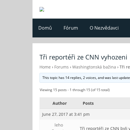
Domů
Fórum
O Nezvědavci
Tři reportéři ze CNN vyhozeni
Home
›
Forums
›
Washingtonská bažina
›
Tři r
This topic has 14 replies, 2 voices, and was last updat
Viewing 15 posts - 1 through 15 (of 15 total)
Author
Posts
June 27, 2017 at 3:41 pm
leho
Tři reportéři ze CNN byli