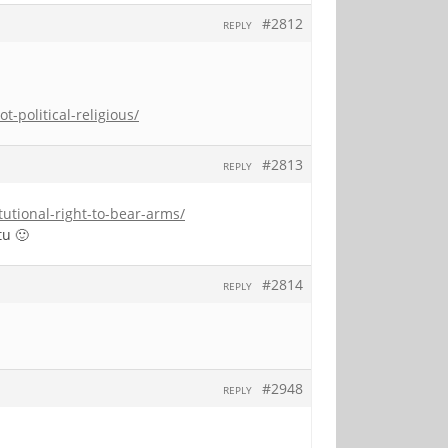
#2812
REPLY
-political-religious/
#2813
REPLY
utional-right-to-bear-arms/
tu 🙂
#2814
REPLY
#2948
REPLY