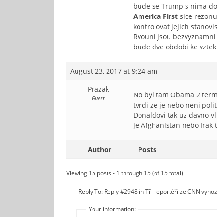
bude se Trump s nima doh
America First
sice rezonu
kontrolovat jejich stanov
Rvouni jsou bezvyznamni 
bude dve obdobi ke vztek
August 23, 2017 at 9:24 am
Prazak
No byl tam Obama 2 terms 
Guest
tvrdi ze je nebo neni poli
Donaldovi tak uz davno vl
je Afghanistan nebo Irak t
Author
Posts
Viewing 15 posts - 1 through 15 (of 15 total)
Reply To: Reply #2948 in Tři reportéři ze CNN vyho
Your information: