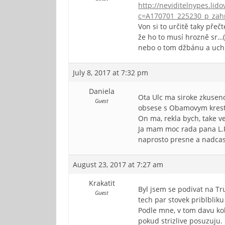
http://neviditelnypes.li
c=A170701_225230_p_zah
Von si to určitě taky přeč
že ho to musí hrozně sr…(
nebo o tom džbánu a uchu
July 8, 2017 at 7:32 pm
Daniela
Ota Ulc ma siroke zkusen
Guest
obsese s Obamovym krestn
On ma, rekla bych, take v
Ja mam moc rada pana L.Fr
naprosto presne a nadca
August 23, 2017 at 7:27 am
Krakatit
Byl jsem se podivat na Tr
Guest
tech par stovek priblbliku
Podle mne, v tom davu kol
pokud strizlive posuzuju.