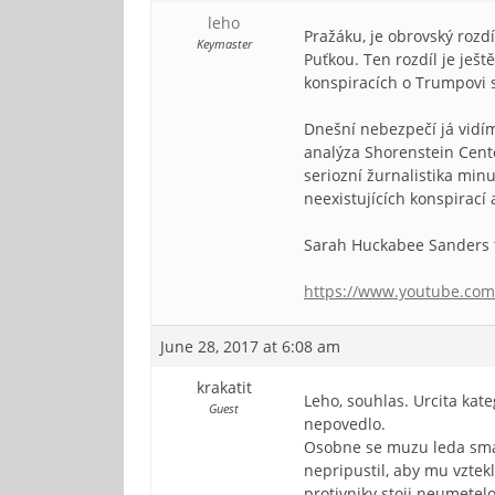
leho
Pražáku, je obrovský rozd
Keymaster
Puťkou. Ten rozdíl je ješt
konspiracích o Trumpovi s
Dnešní nebezpečí já vidím 
analýza Shorenstein Cen
seriozní žurnalistika min
neexistujících konspirací 
Sarah Huckabee Sanders to
https://www.youtube.com
June 28, 2017 at 6:08 am
krakatit
Leho, souhlas. Urcita kat
Guest
nepovedlo.
Osobne se muzu leda smat
nepripustil, aby mu vztek
protivniky stoji neumetelo