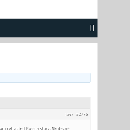
#2776
REPLY
rom retracted Russia story
. Skutečně