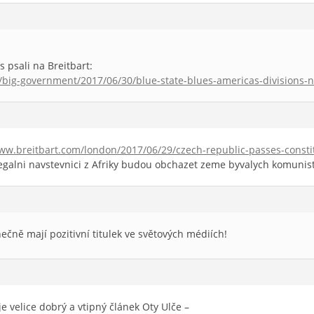
 psali na Breitbart:
big-government/2017/06/30/blue-state-blues-americas-divisions-not
ww.breitbart.com/london/2017/06/29/czech-republic-passes-constit
legalni navstevnici z Afriky budou obchazet zeme byvalych komunis
nečně mají pozitivní titulek ve světových médiích!
e velice dobrý a vtipný článek Oty Ulče –