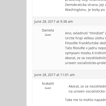
Demokraticka strana, jeji o
Washingtonu. Je tezky po t
June 28, 2017 at 9:38 am
Daniela
Ano, ovladnuti “mindset” 
Guest
Urcite hraji velkou ulohu
Filosofie Frankfurtske sk
Tato filosofie v jadru ne
vymyvani mozku k tridnimu
Akorat, ze se nezohlednil
uroven socialisticko-pro
June 28, 2017 at 11:01 am
krakatit
Akorat, ze se nezohledn
Guest
na uroven socialistick
Take me to mohlo napadn