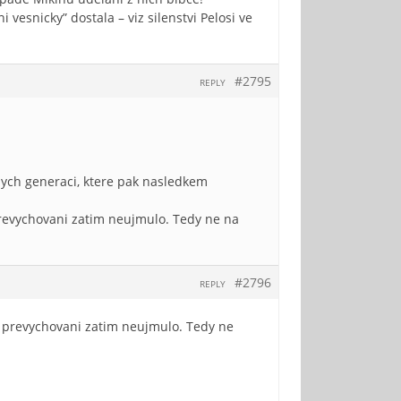
i vesnicky” dostala – viz silenstvi Pelosi ve
#2795
REPLY
elych generaci, ktere pak nasledkem
 prevychovani zatim neujmulo. Tedy ne na
#2796
REPLY
se prevychovani zatim neujmulo. Tedy ne