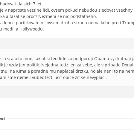
adovat dalsich 7 let.
je v naproste vetsine lidi, ovsem pokud nebudou sledovat vsechny k
iska a tazat se proc? Nezmeni se nic podstatneho.
a lehce pacifikovatelni, ovsem druha strana nema koho proti Trum
u medii a Hollywoodu.
a sralo to mne, tak at si ted lide co podporuji Obamu vychutnaji jak
tik je vzdy jen politik. Nejedna totiz jen za sebe, ale v pripade Don
itnul na Kima a poradne mu naplacal drztku, no ale neni to na ne
am sme nemeli vubec lezt, ucit opice zit se nevyplaci.
zeni