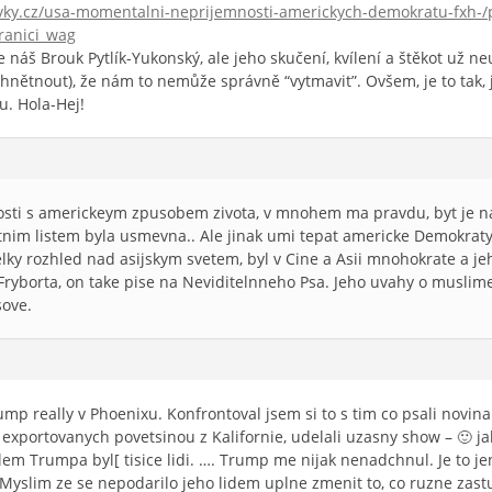
dovky.cz/usa-momentalni-neprijemnosti-americkych-demokratu-fxh-/
ranici_wag
te náš Brouk Pytlík-Yukonský, ale jeho skučení, kvílení a štěkot už
hnětnout), že nám to nemůže správně “vytmavit”. Ovšem, je to tak, ja
. Hola-Hej!
osti s americkeym zpusobem zivota, v mnohem ma pravdu, byt je na
im listem byla usmevna.. Ale jinak umi tepat americke Demokraty
elky rozhled nad asijskym svetem, byl v Cine a Asii mnohokrate a j
yborta, on take pise na Neviditelnneho Psa. Jeho uvahy o muslimech
sove.
ump really v Phoenixu. Konfrontoval jsem si to s tim co psali novin
 exportovanych povetsinou z Kalifornie, udelali uzasny show – 🙂 ja
em Trumpa byl[ tisice lidi. …. Trump me nijak nenadchnul. Je to jen
 Myslim ze se nepodarilo jeho lidem uplne zmenit to, co ruzne zastu