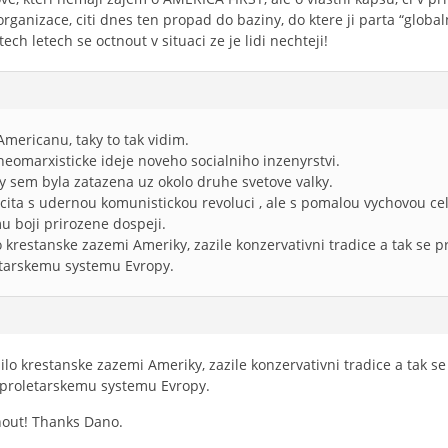
rganizace, citi dnes ten propad do baziny, do ktere ji parta “globaln
ech letech se octnout v situaci ze je lidi nechteji!
Americanu, taky to tak vidim.
 neomarxisticke ideje noveho socialniho inzenyrstvi.
oly sem byla zatazena uz okolo druhe svetove valky.
pocita s udernou komunistickou revoluci , ale s pomalou vychovou c
 boji prirozene dospeji.
o krestanske zazemi Ameriky, zazile konzervativni tradice a tak se
letarskemu systemu Evropy.
ilo krestanske zazemi Ameriky, zazile konzervativni tradice a tak 
o-proletarskemu systemu Evropy.
out! Thanks Dano.