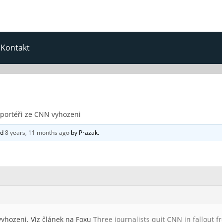
Kontakt
eportéři ze CNN vyhozeni
ed
8 years, 11 months ago
by
Prazak
.
 vyhozeni. Viz článek na Foxu
Three journalists quit CNN in fallout f