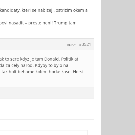
andidaty, kteri se nabizeji, ostrizim okem a
povi nasadit – proste neni! Trump tam
#3521
REPLY
 to sere kdyz je tam Donald. Politik at
alda za cely narod. Kdyby to bylo na
m tak holt behame kolem horke kase. Horsi