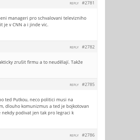
#2781
REPLY
useni manageri pro schvalovani televizniho
t je v CNN a i jinde vic.
#2782
REPLY
akticky zrušit firmu a to neudělají. Takže
#2785
REPLY
o ted Putkou, neco politici musi na
rezim, dlouho komunizmus a ted je bojkotovan
 nekdy podivat jen tak pro legraci k
#2786
REPLY