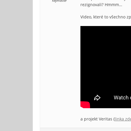
Keymaster
rezignovali? Hmmm…
Video, které to všechno z
a projekt Veritas (
linka zd