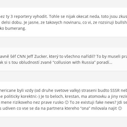
ez ty 3 reportery vyhodit. Tohle se nijak okecat neda, toto jsou zk
elsi dobu. Je jasne, ze takovych novinaru, co vi, ze rozsiruji bullshi
jako bumerang.
 hlavně šéf CNN Jeff Zucker, který to všechno nařídil? To by museli pr
ak si s tou obludností zvané “collusion with Russia” poradí…
mericane byli vzdy (od druhe svetove valky) straseni budto SSSR neb
ne politicky korektni:-) Je to beloch, krestan, ma atomovku a jiny 
 mene rizikoveho nez prave rusko 🙂 To ze existuji fake news? Jdi se
udiven co vse se da na partnera ktereho “ona” milovala najit 🙂