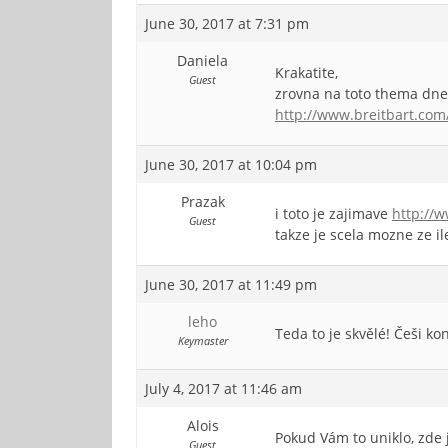
June 30, 2017 at 7:31 pm
Daniela
Krakatite,
Guest
zrovna na toto thema dnes
http://www.breitbart.com/
June 30, 2017 at 10:04 pm
Prazak
i toto je zajimave
http://w
Guest
takze je scela mozne ze i
June 30, 2017 at 11:49 pm
leho
Teda to je skvělé! Češi ko
Keymaster
July 4, 2017 at 11:46 am
Alois
Pokud Vám to uniklo, zde j
Guest