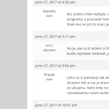
June 27, 2017 at 4:26 pm
Daniela
Nic jineho CNN nezbylo, n
Guest
programu a pracovali tam d
Vsak ono se jim to vraci 
June 27, 2017 at 5:11 pm
leho
No jo, ale co ti ostatní a
Keymaster
bude zajímavé sledovat, j
June 27, 2017 at 9:56 pm
Prazak
Leho co si pamatuji tak a
Guest
straseni mit a rus je kras
za ukrajinu. Neni tedy nic
rozvodovemu rizeni budes 
June 27, 2017 at 10:51 pm