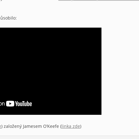
působilo:
e
) založený Jamesem O’Keefe (
linka zde
)