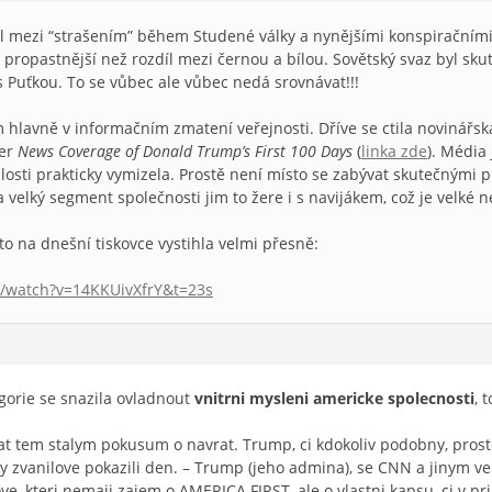
íl mezi “strašením” během Studené války a nynějšími konspiračním
ě propastnější než rozdíl mezi černou a bílou. Sovětský svaz byl sk
 Puťkou. To se vůbec ale vůbec nedá srovnávat!!!
hlavně v informačním zmatení veřejnosti. Dříve se ctila novinářská e
ter
News Coverage of Donald Trump’s First 100 Days
(
linka zde
). Média
ulosti prakticky vymizela. Prostě není místo se zabývat skutečným
a velký segment společnosti jim to žere i s navijákem, což je velké 
 na dnešní tiskovce vystihla velmi přesně:
/watch?v=14KKUivXfrY&t=23s
egorie se snazila ovladnout
vnitrni mysleni americke spolecnosti
, 
 tem stalym pokusum o navrat. Trump, ci kdokoliv podobny, proste 
ly zvanilove pokazili den. – Trump (jeho admina), se CNN a jinym 
ve, kteri nemaji zajem o AMERICA FIRST, ale o vlastni kapsu, ci v p