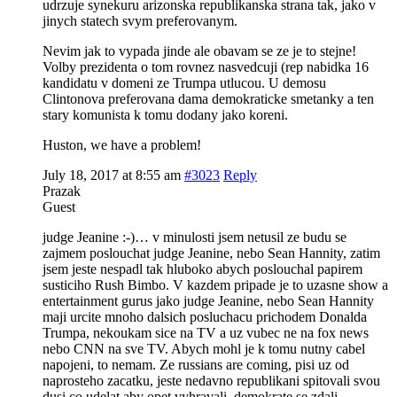
udrzuje synekuru arizonska republikanska strana tak, jako v
jinych statech svym preferovanym.
Nevim jak to vypada jinde ale obavam se ze je to stejne!
Volby prezidenta o tom rovnez nasvedcuji (rep nabidka 16
kandidatu v domeni ze Trumpa utlucou. U demosu
Clintonova preferovana dama demokraticke smetanky a ten
stary komunista k tomu dodany jako koreni.
Huston, we have a problem!
July 18, 2017 at 8:55 am
#3023
Reply
Prazak
Guest
judge Jeanine :-)… v minulosti jsem netusil ze budu se
zajmem poslouchat judge Jeanine, nebo Sean Hannity, zatim
jsem jeste nespadl tak hluboko abych poslouchal papirem
susticiho Rush Bimbo. V kazdem pripade je to uzasne show a
entertainment gurus jako judge Jeanine, nebo Sean Hannity
maji urcite mnoho dalsich posluchacu prichodem Donalda
Trumpa, nekoukam sice na TV a uz vubec ne na fox news
nebo CNN na sve TV. Abych mohl je k tomu nutny cabel
napojeni, to nemam. Ze russians are coming, pisi uz od
naprosteho zacatku, jeste nedavno republikani spitovali svou
dusi co udelat aby opet vyhravali, demokrate se zdali