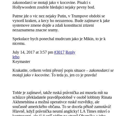
zakonodarci se motaji jako v kocovine. Pisalci s
Hollywoodem zoufele hledajici nejaky pevny bod.
Patrne jde o vic nez nejaky Putin, v Trumpove obdobi se
vynoril kraken, a kecy ho nezazenou. Bude zajimave k jake
systemove zmene dojde a zdali konstitucni zrizeni
nezaznamena znacne sramy.
Spekulace bych ponechal mudrcum jako je Mikin, to je k
nicemu.
July 14, 2017 at 3:57 pm
#3017
Reply
leho
Keymaster
Krakatite, celkem velmi přesný popis situace –
zakonodarci se
motaji jako v kocovine
. To teda jo, jen co je pravda!
Tohle je zajímavé, takže ruská právnička asi musela mít na
schůzce překladatele pravděpodobně v osobě lobbisty Rinata
Akhmetshina a možná operativce ruské rozvědky, ale
současně amerického občana. To se docela pěkně zamotává!
Hlavně, když právnička neumí anglicky! LA Times mluví o
kontroverzi, ale já ji spíš vidím na straně Obamáka a jeho