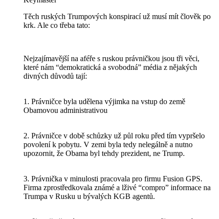
Těch ruských Trumpových konspirací už musí mít člověk po
krk. Ale co třeba tato:
Nejzajímavější na aféře s ruskou právničkou jsou tři věci,
které nám “demokratická a svobodná” média z nějakých
divných důvodů tají:
1. Právničce byla udělena výjimka na vstup do země
Obamovou administrativou
2. Právničce v době schůzky už půl roku před tím vypršelo
povolení k pobytu. V zemi byla tedy nelegálně a nutno
upozornit, že Obama byl tehdy prezident, ne Trump.
3. Právnička v minulosti pracovala pro firmu Fusion GPS.
Firma zprostředkovala známé a lživé “compro” informace na
Trumpa v Rusku u bývalých KGB agentů.