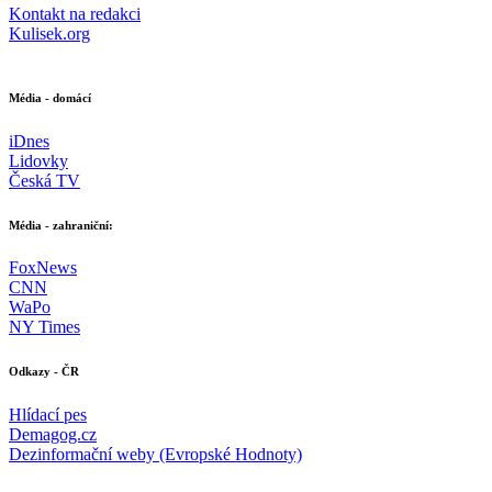
Kontakt na redakci
Kulisek.org
Média - domácí
iDnes
Lidovky
Česká TV
Média - zahraniční:
FoxNews
CNN
WaPo
NY Times
Odkazy - ČR
Hlídací pes
Demagog.cz
Dezinformační weby (Evropské Hodnoty)