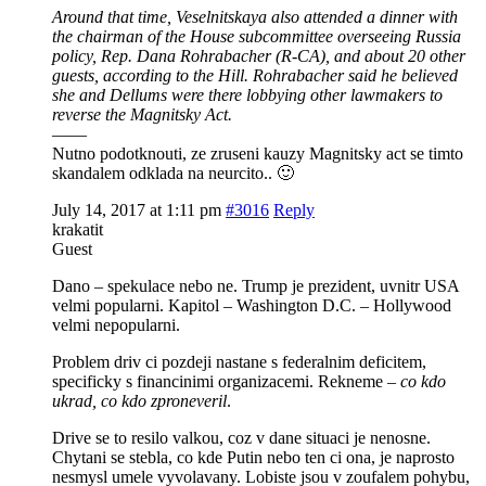
Around that time, Veselnitskaya also attended a dinner with
the chairman of the House subcommittee overseeing Russia
policy, Rep. Dana Rohrabacher (R-CA), and about 20 other
guests, according to the Hill. Rohrabacher said he believed
she and Dellums were there lobbying other lawmakers to
reverse the Magnitsky Act.
——
Nutno podotknouti, ze zruseni kauzy Magnitsky act se timto
skandalem odklada na neurcito.. 🙂
July 14, 2017 at 1:11 pm
#3016
Reply
krakatit
Guest
Dano – spekulace nebo ne. Trump je prezident, uvnitr USA
velmi popularni. Kapitol – Washington D.C. – Hollywood
velmi nepopularni.
Problem driv ci pozdeji nastane s federalnim deficitem,
specificky s financinimi organizacemi. Rekneme –
co kdo
ukrad, co kdo zproneveril
.
Drive se to resilo valkou, coz v dane situaci je nenosne.
Chytani se stebla, co kde Putin nebo ten ci ona, je naprosto
nesmysl umele vyvolavany. Lobiste jsou v zoufalem pohybu,