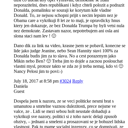
neporazitelni, dnes republikani i kdyz chteli polozit a podrazit
Donalda, pomalinku se souraji ke korytum kde vladne
Donald. To, ze nejsou schopni prijit s necim lepsim nez je
Obama care a vykrikuji 8 let ze to maji, je opravdicky hnus
ktery jen dokazuje, ze bez Donalda Trumpa by byli vetsi nula
nez demokrate. Zastavam nazor, nepotrebujem ani osla ani
slona staci nam lev ! 🙂
Dano dik za link na video, krasne jsem se pobavil, konecne se
lide jako judge Jeanine, nebo Sean Hannity stavi 100% za
Donalda budis jim za to slava. No a cest porazenym jako
Mikin nebo Ben? 🙂 Treba jim to dojde a zacnou poslouchat
vlastni mysl, protoze takto se zda ze ji treba nemaj, kdo vi 🙂
Nancy Pelosi jim to povi:-)
July 18, 2017 at 8:58 pm
#3024
Reply
Daniela
Guest
Dospela jsem k nazoru, ze se veci politicke nesmi brat s
umanutou a smrtelne vaznou dulezitosti, prece nejsme ve
valce, ze . Lidi se mezi sebou holt neustale dohaduji a
vykrikuji sve nazory, politici si z toho navic delaji zpusob
obzivy, – jednani a smeleni a prosazovani se je bohuzel lidska
vlastnost. Pak tu mame socialni inzenyry, co se domnivaji, ze