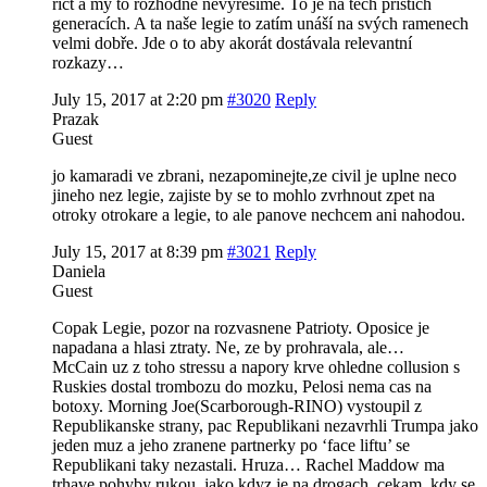
říct a my to rozhodně nevyřešíme. To je na těch příštích
generacích. A ta naše legie to zatím unáší na svých ramenech
velmi dobře. Jde o to aby akorát dostávala relevantní
rozkazy…
July 15, 2017 at 2:20 pm
#3020
Reply
Prazak
Guest
jo kamaradi ve zbrani, nezapominejte,ze civil je uplne neco
jineho nez legie, zajiste by se to mohlo zvrhnout zpet na
otroky otrokare a legie, to ale panove nechcem ani nahodou.
July 15, 2017 at 8:39 pm
#3021
Reply
Daniela
Guest
Copak Legie, pozor na rozvasnene Patrioty. Oposice je
napadana a hlasi ztraty. Ne, ze by prohravala, ale…
McCain uz z toho stressu a napory krve ohledne collusion s
Ruskies dostal trombozu do mozku, Pelosi nema cas na
botoxy. Morning Joe(Scarborough-RINO) vystoupil z
Republikanske strany, pac Republikani nezavrhli Trumpa jako
jeden muz a jeho zranene partnerky po ‘face liftu’ se
Republikani taky nezastali. Hruza… Rachel Maddow ma
trhave pohyby rukou, jako kdyz je na drogach, cekam, kdy se