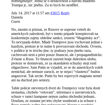
nothingburger
. Jedná se o nešikovnost a naivitu mladého
Trumpa jr., nic jiného. Za to bych ho nestřílel.
July 14, 2017 at 11:57 am
#3015
Reply
Daniela
Guest
No, musim si priznat, ze Rusove se uspesne vetreli do
americkych zalezitosti, byt v tomto pripade konspirovali na
konkretnejsi zajmy ohledne sankci, zruseni “Magnitsky act”.
To nevypada dobre. Mladi Trumpove jsou vychovani jednat s
kazdym, protoze je to nutne k provozovani obchodu. Ovsem,
v politice je to trochu jine, ty podrazy jsou jineho razu,
cachrovani neni a prioi pouze financni, ale i propagandisticke.
Zvlaste u Rusu. To financni zazemi hraje dulezitou ulohu,
protoze se domnivam, ze za skandalem schuzky stoji rusti
oligarchove. Sam Putin se vyjadril, ze se do americkych voleb
nemichal, ale nemuze zarucit, ze se nejaci “vlastenci” budou
angazovat. Tak urcite. Putin by bez ropovych magnatu nemel
ani na duchod pro seniory.
Tahle policie otevrenych dveri do Trumpovy veze byla dosti
nestastna, chybelo ‘vetovani”, informace o navstevnicich,
schuze v ramci kampane nejsou zadna obchodni jednani..
Doufam, ze zustane pri teto chybe soudnosti a ta schuze s
Rusy nemela zadne jine pokracovani, hlavne v pozdejsi