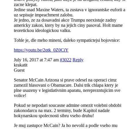
zacne klepat.
Jedine snad Maxine Waters, ta zustava v ignorantske euforii a
uz sepisuje impeachment zalobu.
Je jedno, ze za dosavadni akce Trumpu neexistuje zadny
americky zakon, ktery by na jejich ciny pasoval. Holt mame
teoretickou ideologickou valku.
Tohle je, dle meho mineni, daleko sympatictejsi bojovnice:
https://youtu.be/2qtk_0Z0CiY
July 16, 2017 at 7:47 am
#3022
Reply
krakatit
Guest
Senator McCain Arizona si prave odesel na operaci cimz
zamezil hlasovani o Obamacare. Dalsi trik chlapa ktery je
plne usazeny v legistlativnim aparatu, nereprezntujicim sve
volice!
Pokud se nepodari soucasne admine omezit volebni obdobi
zakonodarcu na max. 2 terminy, bude Kapitol nadale
hokynarskou spolecnosti sibru vseho druhu!
Je muj zastupce McCain? Ja ho nevolil a podle vseho mu