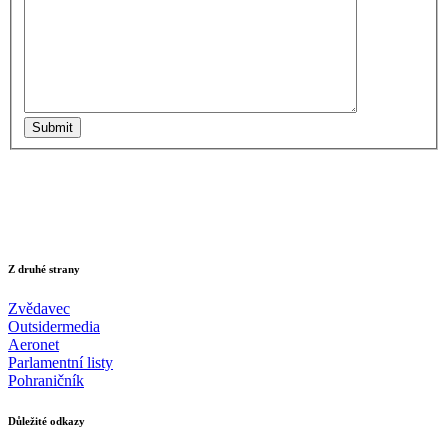
Submit
Z druhé strany
Zvědavec
Outsidermedia
Aeronet
Parlamentní listy
Pohraničník
Důležité odkazy