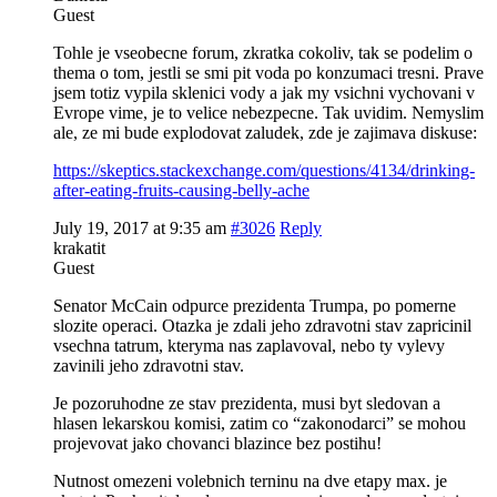
Guest
Tohle je vseobecne forum, zkratka cokoliv, tak se podelim o
thema o tom, jestli se smi pit voda po konzumaci tresni. Prave
jsem totiz vypila sklenici vody a jak my vsichni vychovani v
Evrope vime, je to velice nebezpecne. Tak uvidim. Nemyslim
ale, ze mi bude explodovat zaludek, zde je zajimava diskuse:
https://skeptics.stackexchange.com/questions/4134/drinking-
after-eating-fruits-causing-belly-ache
July 19, 2017 at 9:35 am
#3026
Reply
krakatit
Guest
Senator McCain odpurce prezidenta Trumpa, po pomerne
slozite operaci. Otazka je zdali jeho zdravotni stav zapricinil
vsechna tatrum, kteryma nas zaplavoval, nebo ty vylevy
zavinili jeho zdravotni stav.
Je pozoruhodne ze stav prezidenta, musi byt sledovan a
hlasen lekarskou komisi, zatim co “zakonodarci” se mohou
projevovat jako chovanci blazince bez postihu!
Nutnost omezeni volebnich terninu na dve etapy max. je