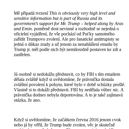
Mě připadá tvrzení
This is obviously very high level and
sensitive information but is part of Russia and its
government’s support for Mr. Trump – helped along by Aras
and Emin.
poměrně dost nevinné a rozhodně se nejedná o
oficielní vyjádření, že vše pochází od Puťky samotného
zařídit Trumpovo zvolení. Ale pro fanatické antitrupisty se
jedná o důkaz zrady a už jenom za nenahlášení emailu by
Trump jr. měl podle nich být nemilosrdně postaven ke zdi a
zastřelen.
Já osobně si nedokážu představit, co by FBI s tím emailem
dělala zvláště když si uvědomíme, že právnička dostala
zvláštní povolení k pobytu, které bylo v době schůzky prošlé.
Vlastně si to dokáži představit. FBI by nedělala vůbec nic. A
právnička dodnes nebyla deportována. A to je také zajímavá
otázka, že ano.
Když si uvědomíme, že začátkem června 2016 jenom cvok
nebo já by věřil, že Trump bude zvolen, věc je skutečně