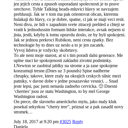
jen jejich cesta a zpusob usporadani spolecnosti je to prave
orechove. Tyhle Talking heads-mluvici hlavy se navzajem
prehlusuji. Jak se v tom ma pak orientovat obcan, kteremu
hulakaji do hlavy, co je dobre, spatne, ci jak se maji veci resit.
Neni divu, ze lidi v zapadnim svete ztraceji prehled a chteji se
vratit k jednodussim formam lidske interakce, avsak nejsem si
jista, jestli, kdyby k tomu opravdu doslo, ze by byli spokojeni.
Jak se jednou prekroci Rubikon, neni cesta zpatky. Bez
technologie by to dnes uz neslo a to je jen zacatek.
Vyvoj lidstva je vzdycky skobrtavy.
To ale neni moje starost, at si s tim poradi dalsi generace. Me
uplne staci ke spokojenosti zakladni zivotni podminky.
I.Newton se zaobiral jablky na strome a ja zase spokojene
konzumuji tresne.(Dnes uz 3 pounds) Spise nadherne
chrupky, takove, ktere zraly na okrajich ceskych silnic mezi
patniky, v davne dobe v jedne posazavske vesnici. .. Snad
jeste lepsi, pac jsem nenasla zadneho cervicka. 🙂 Dnesni
‘cherries’ jsou ze statu Washington, to by mel George
Washington radost.
On prece, dle slavneho americkeho mytu, jako maly kluk
posekal sekyrkou “cherry tree”, priznal se a pak zasadil novy
stromek…
July 18, 2017 at 9:20 pm
#3025
Reply
Daniela