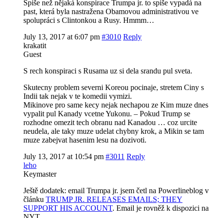
Spíše než nějaká konspirace Trumpa jr. to spíše vypadá na
past, která byla nastražena Obamovou administrativou ve
spolupráci s Clintonkou a Rusy. Hmmm…
July 13, 2017 at 6:07 pm
#3010
Reply
krakatit
Guest
S rech konspiraci s Rusama uz si dela srandu pul sveta.
Skutecny problem severni Koreou pocinaje, stretem Ciny s
Indii tak nejak v te komedii vymizi.
Mikinove pro same kecy nejak nechapou ze Kim muze dnes
vypalit pul Kanady vcetne Yukonu. – Pokud Trump se
rozhodne omezit tech obranu nad Kanadou … coz urcite
neudela, ale taky muze udelat chybny krok, a Mikin se tam
muze zabejvat hasenim lesu na dozivoti.
July 13, 2017 at 10:54 pm
#3011
Reply
leho
Keymaster
Ještě dodatek: email Trumpa jr. jsem četl na Powerlineblog v
článku
TRUMP JR. RELEASES EMAILS; THEY
SUPPORT HIS ACCOUNT
. Email je rovněž k dispozici na
NYT