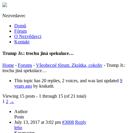
Nezvedavec
Domů
Fórum
O Nezvědavci
Kontakt
Trump Jr.: trochu jiná spekulace…
Home
›
Forums
›
Všeobecné fórum. Zkrátka, cokoliv
›
Trump Jr.:
trochu jiná spekulace…
This topic has 20 replies, 2 voices, and was last updated
9
years ago
by
krakatit
.
Viewing 15 posts - 1 through 15 (of 21 total)
1
2
→
Author
Posts
July 13, 2017 at 3:02 pm
#3008
Reply
leho
Keymaster