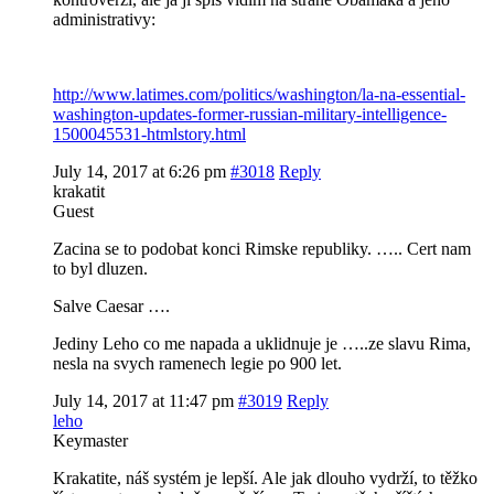
administrativy:
http://www.latimes.com/politics/washington/la-na-essential-
washington-updates-former-russian-military-intelligence-
1500045531-htmlstory.html
July 14, 2017 at 6:26 pm
#3018
Reply
krakatit
Guest
Zacina se to podobat konci Rimske republiky. ….. Cert nam
to byl dluzen.
Salve Caesar ….
Jediny Leho co me napada a uklidnuje je …..ze slavu Rima,
nesla na svych ramenech legie po 900 let.
July 14, 2017 at 11:47 pm
#3019
Reply
leho
Keymaster
Krakatite, náš systém je lepší. Ale jak dlouho vydrží, to těžko