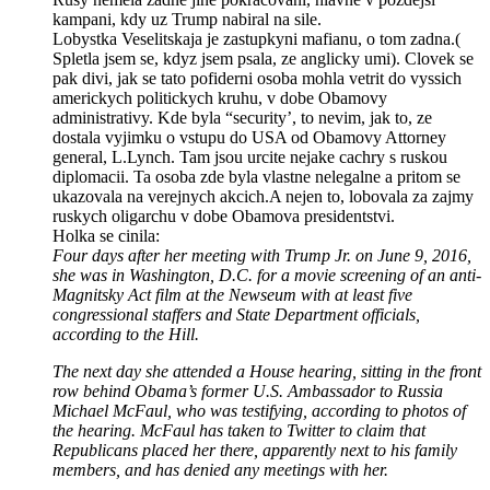
kampani, kdy uz Trump nabiral na sile.
Lobystka Veselitskaja je zastupkyni mafianu, o tom zadna.(
Spletla jsem se, kdyz jsem psala, ze anglicky umi). Clovek se
pak divi, jak se tato pofiderni osoba mohla vetrit do vyssich
americkych politickych kruhu, v dobe Obamovy
administrativy. Kde byla “security’, to nevim, jak to, ze
dostala vyjimku o vstupu do USA od Obamovy Attorney
general, L.Lynch. Tam jsou urcite nejake cachry s ruskou
diplomacii. Ta osoba zde byla vlastne nelegalne a pritom se
ukazovala na verejnych akcich.A nejen to, lobovala za zajmy
ruskych oligarchu v dobe Obamova presidentstvi.
Holka se cinila:
Four days after her meeting with Trump Jr. on June 9, 2016,
she was in Washington, D.C. for a movie screening of an anti-
Magnitsky Act film at the Newseum with at least five
congressional staffers and State Department officials,
according to the Hill.
The next day she attended a House hearing, sitting in the front
row behind Obama’s former U.S. Ambassador to Russia
Michael McFaul, who was testifying, according to photos of
the hearing. McFaul has taken to Twitter to claim that
Republicans placed her there, apparently next to his family
members, and has denied any meetings with her.