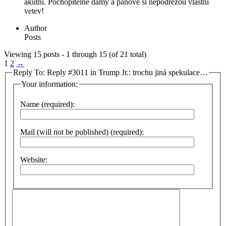
akutni. Pochopitelne damy a panove si nepodrezou vlastni
vetev!
Author
Posts
Viewing 15 posts - 1 through 15 (of 21 total)
1
2
→
Reply To: Reply #3011 in Trump Jr.: trochu jiná spekulace…
Your information:
Name (required):
Mail (will not be published) (required):
Website: