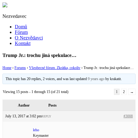
Nezvedavec
Domů
Fórum
O Nezvědavci
Kontakt
Trump Jr.: trochu jiná spekulace…
Home
›
Forums
›
Všeobecné fórum. Zkrátka, cokoliv
›
Trump Jr.: trochu jiná spekulace…
This topic has 20 replies, 2 voices, and was last updated
9 years ago
by
krakatit
.
Viewing 15 posts - 1 through 15 (of 21 total)
1
2
→
Author
Posts
July 13, 2017 at 3:02 pm
#3008
REPLY
leho
Keymaster