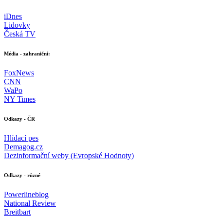
iDnes
Lidovky
Česká TV
Média - zahraniční:
FoxNews
CNN
WaPo
NY Times
Odkazy - ČR
Hlídací pes
Demagog.cz
Dezinformační weby (Evropské Hodnoty)
Odkazy - různé
Powerlineblog
National Review
Breitbart