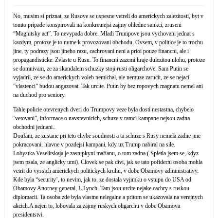
No, musim si priznat, ze Rusove se uspesne vetreli do americkych zalezitosti, byt v
tomto pripade konspirovali na konkretnejsi zajmy ohledne sankci, zruseni
“Magnitsky act”. To nevypada dobre. Mladi Trumpove jsou vychovani jednat s
kazdym, protoze je to nutne k provozovani obchodu. Ovsem, v politice je to trochu
jine, ty podrazy jsou jineho razu, cachrovani neni a prioi pouze financni, ale i
propagandisticke. Zvlaste u Rusu. To financni zazemi hraje dulezitou ulohu, protoze
se domnivam, ze za skandalem schuzky stoji rusti oligarchove. Sam Putin se
vyjadril, ze se do americkych voleb nemichal, ale nemuze zarucit, ze se nejaci
“vlastenci” budou angazovat. Tak urcite. Putin by bez ropovych magnatu nemel ani
na duchod pro seniory.
Tahle policie otevrenych dveri do Trumpovy veze byla dosti nestastna, chybelo
‘vetovani”, informace o navstevnicich, schuze v ramci kampane nejsou zadna
obchodni jednani..
Doufam, ze zustane pri teto chybe soudnosti a ta schuze s Rusy nemela zadne jine
pokracovani, hlavne v pozdejsi kampani, kdy uz Trump nabiral na sile.
Lobystka Veselitskaja je zastupkyni mafianu, o tom zadna.( Spletla jsem se, kdyz
jsem psala, ze anglicky umi). Clovek se pak divi, jak se tato pofiderni osoba mohla
vetrit do vyssich americkych politickych kruhu, v dobe Obamovy administrativy.
Kde byla “security’, to nevim, jak to, ze dostala vyjimku o vstupu do USA od
Obamovy Attorney general, L.Lynch. Tam jsou urcite nejake cachry s ruskou
diplomacii. Ta osoba zde byla vlastne nelegalne a pritom se ukazovala na verejnych
akcich.A nejen to, lobovala za zajmy ruskych oligarchu v dobe Obamova
presidentstvi.