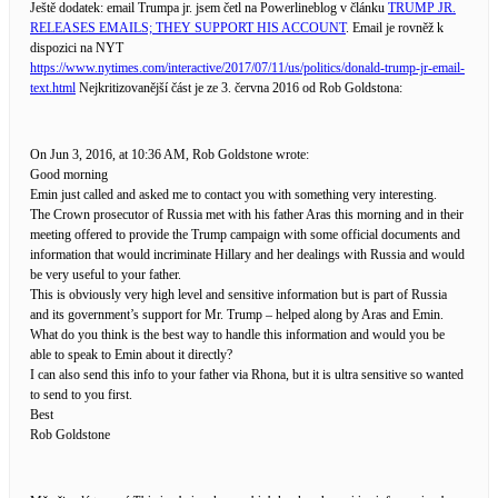
Ještě dodatek: email Trumpa jr. jsem četl na Powerlineblog v článku
TRUMP JR.
RELEASES EMAILS; THEY SUPPORT HIS ACCOUNT
. Email je rovněž k
dispozici na NYT
https://www.nytimes.com/interactive/2017/07/11/us/politics/donald-trump-jr-email-
text.html
Nejkritizovanější část je ze 3. června 2016 od Rob Goldstona:
On Jun 3, 2016, at 10:36 AM, Rob Goldstone wrote:
Good morning
Emin just called and asked me to contact you with something very interesting.
The Crown prosecutor of Russia met with his father Aras this morning and in their
meeting offered to provide the Trump campaign with some official documents and
information that would incriminate Hillary and her dealings with Russia and would
be very useful to your father.
This is obviously very high level and sensitive information but is part of Russia
and its government’s support for Mr. Trump – helped along by Aras and Emin.
What do you think is the best way to handle this information and would you be
able to speak to Emin about it directly?
I can also send this info to your father via Rhona, but it is ultra sensitive so wanted
to send to you first.
Best
Rob Goldstone