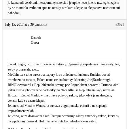
jo kamaradi ve zbrani, nezapominejte,ze civil je uplne neco jineho nez legie, zajiste
by se to mohlo zvrhnout zpet na otroky otrokare a legie, to ale panove nechcem ani
nahodou.
July 15, 2017 at 8:39 pm
#3021
REPLY
Daniela
Guest
Copak Legie, pozor na rozvasnene Patrioty. Oposice je napadana a hlasi ztraty. Ne,
ze by prohravala, ale…
McCain uz z toho stressu a napory krve ohledne collusion s Ruskies dostal
trombozu do mozku, Pelosi nema cas na botoxy. Morning Joe(Scarborough-
RINO) vystoupil z Republikanske strany, pac Republikani nezavrhli Trumpa jako
jeden muz a jeho zranene partnerky po ‘face liftu’ se Republikani taky nezastali.
Hruza… Rachel Maddow ma trhave pohyby rukou, jako kdyz je na drogach,
cekam, kdy se zacne klepat.
Jedine snad Maxine Waters, ta zustava v ignorantske euforii a uz sepisuje
impeachment zalobu.
Je jedno, ze za dosavadni akce Trumpu neexistuje zadny americky zakon, ktery by
na jejich ciny pasoval. Holt mame teoretickou ideologickou valku.