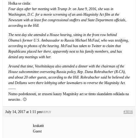
Holka se cinila:
Four days after her meeting with Trump Jr. on June 9, 2016, she was in
Washington, D.C. for a movie screening of an anti-Magnitsky Act film at the
Newseum with at least five congressional staffers and State Department officials,
according to the Hill.
The next day she attended a House hearing, sitting in the front row behind
Obama’s former U.S. Ambassador to Russia Michael McFaul, who was testifying,
according to photos of the hearing. McFaul has taken to Twitter to claim that
Republicans placed her there, apparently next to his family members, and has
denied any meetings with her.
Around that time, Veselnitskaya also attended a dinner with the chairman of the
House subcommittee overseeing Russia policy, Rep. Dana Rohrabacher (R-CA),
and about 20 other guests, according to the Hill. Rohrabacher said he believed she
and Dellums were there lobbying other lawmakers to reverse the Magnitsky Act.
——
Nutno podotknouti, ze zruseni kauzy Magnitsky act se timto skandalem odklada na
neurcito.. 🙂
July 14, 2017 at 1:11 pm
#3016
REPLY
krakatit
Guest