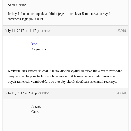
Salve Caesar ….
Jediny Leho co me napada a uklidnuje je …..ze slavu Rima, nesla na svych
ramenech legie po 900 let.
July 14, 2017 at 11:47 pm
#3019
REPLY
leho
Keymaster
Krakatite, náš systém je lepší. Ale jak dlouho vydrží, to těžko říct a my to rozhodně
nevyřešíme. To je na těch příštích generacích. A ta naše legie to zatím unáší na
svých ramenech velmi dobře. Jde o to aby akorát dostávala relevantní rozkazy…
July 15, 2017 at 2:20 pm
#3020
REPLY
Prazak
Guest