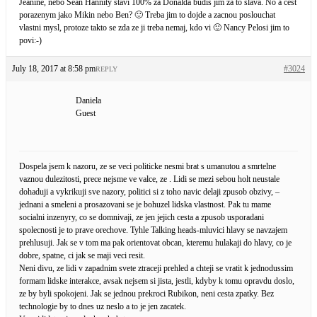
Jeanine, nebo Sean Hannity stavi 100% za Donalda budis jim za to slava. No a cest
porazenym jako Mikin nebo Ben? 🙂 Treba jim to dojde a zacnou poslouchat
vlastni mysl, protoze takto se zda ze ji treba nemaj, kdo vi 🙂 Nancy Pelosi jim to
povi:-)
July 18, 2017 at 8:58 pm
#3024
REPLY
Daniela
Guest
Dospela jsem k nazoru, ze se veci politicke nesmi brat s umanutou a smrtelne
vaznou dulezitosti, prece nejsme ve valce, ze . Lidi se mezi sebou holt neustale
dohaduji a vykrikuji sve nazory, politici si z toho navic delaji zpusob obzivy, –
jednani a smeleni a prosazovani se je bohuzel lidska vlastnost. Pak tu mame
socialni inzenyry, co se domnivaji, ze jen jejich cesta a zpusob usporadani
spolecnosti je to prave orechove. Tyhle Talking heads-mluvici hlavy se navzajem
prehlusuji. Jak se v tom ma pak orientovat obcan, kteremu hulakaji do hlavy, co je
dobre, spatne, ci jak se maji veci resit.
Neni divu, ze lidi v zapadnim svete ztraceji prehled a chteji se vratit k jednodussim
formam lidske interakce, avsak nejsem si jista, jestli, kdyby k tomu opravdu doslo,
ze by byli spokojeni. Jak se jednou prekroci Rubikon, neni cesta zpatky. Bez
technologie by to dnes uz neslo a to je jen zacatek.