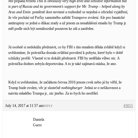
Mě připadá tvrzení
This is obviously very high level and sensitive information but
is part of Russia and its government’s support for Mr. Trump – helped along by
Aras and Emin.
poměrně dost nevinné a rozhodně se nejedná o oficielní vyjádření,
že vše pochází od Puťky samotného zařídit Trumpovo zvolení. Ale pro fanatické
antitrupisty se jedná o důkaz zrady a už jenom za nenahlášení emailu by Trump jr.
měl podle nich být nemilosrdně postaven ke zdi a zastřelen.
Já osobně si nedokážu představit, co by FBI s tím emailem dělala zvláště když si
uvědomíme, že právnička dostala zvláštní povolení k pobytu, které bylo v době
schůzky prošlé. Vlastně si to dokáži představit. FBI by nedělala vůbec nic. A
právnička dodnes nebyla deportována. A to je také zajímavá otázka, že ano.
Když si uvědomíme, že začátkem června 2016 jenom cvok nebo já by věřil, že
Trump bude zvolen, věc je skutečně
nothingburger
. Jedná se o nešikovnost a
naivitu mladého Trumpa jr., nic jiného. Za to bych ho nestřílel.
July 14, 2017 at 11:57 am
#3015
REPLY
Daniela
Guest