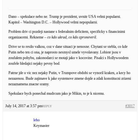
Dano – spekulace nebo ne. Trump je prezident, uvnitr USA velmi popularni.
Kapitol – Washington D.C. – Hollywood velmi nepopularni.
Problem driv ci pozdeji nastane s federalnim deficitem, specificky s financinimi
organizacemi. Rekneme –
co kdo ukrad, co kdo zproneveril
.
Drive se to resilo valkou, coz v dane situaci je nenosne. Chytani se stebla, co kde
Putin nebo ten ci ona, je naprosto nesmysl umele vyvolavany. Lobiste jsou v
zoufalem pohybu, zakonodarci se motaji jako v kocovine. Pisalci s Hollywoodem
zoufele hledajici nejaky pevny bod.
Patrne jde o vic nez nejaky Putin, v Trumpove obdobi se vynoril kraken, a kecy ho
nezazenou. Bude zajimave k jake systemove zmene dojde a zdali konstitucni zrizeni
nezaznamena znacne sramy.
Spekulace bych ponechal mudrcum jako je Mikin, to je k nicemu.
July 14, 2017 at 3:57 pm
#3017
REPLY
leho
Keymaster