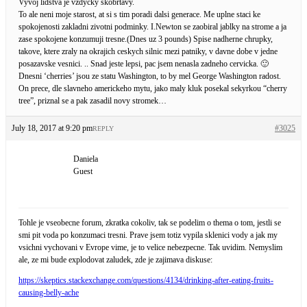
Vyvoj lidstva je vzdycky skobrtavy.
To ale neni moje starost, at si s tim poradi dalsi generace. Me uplne staci ke
spokojenosti zakladni zivotni podminky. I.Newton se zaobiral jablky na strome a ja
zase spokojene konzumuji tresne.(Dnes uz 3 pounds) Spise nadherne chrupky,
takove, ktere zraly na okrajich ceskych silnic mezi patniky, v davne dobe v jedne
posazavske vesnici. .. Snad jeste lepsi, pac jsem nenasla zadneho cervicka. 🙂
Dnesni ‘cherries’ jsou ze statu Washington, to by mel George Washington radost.
On prece, dle slavneho americkeho mytu, jako maly kluk posekal sekyrkou “cherry
tree”, priznal se a pak zasadil novy stromek…
July 18, 2017 at 9:20 pm
#3025
REPLY
Daniela
Guest
Tohle je vseobecne forum, zkratka cokoliv, tak se podelim o thema o tom, jestli se
smi pit voda po konzumaci tresni. Prave jsem totiz vypila sklenici vody a jak my
vsichni vychovani v Evrope vime, je to velice nebezpecne. Tak uvidim. Nemyslim
ale, ze mi bude explodovat zaludek, zde je zajimava diskuse:
https://skeptics.stackexchange.com/questions/4134/drinking-after-eating-fruits-
causing-belly-ache