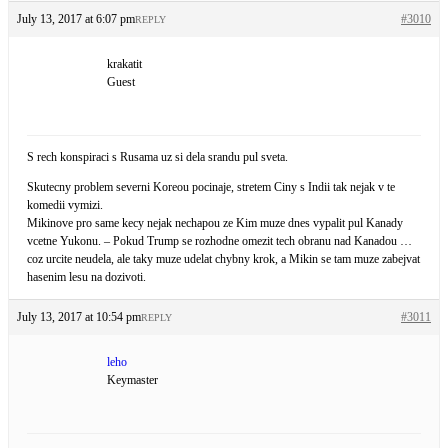
July 13, 2017 at 6:07 pm
#3010
REPLY
krakatit
Guest
S rech konspiraci s Rusama uz si dela srandu pul sveta.
Skutecny problem severni Koreou pocinaje, stretem Ciny s Indii tak nejak v te
komedii vymizi.
Mikinove pro same kecy nejak nechapou ze Kim muze dnes vypalit pul Kanady
vcetne Yukonu. – Pokud Trump se rozhodne omezit tech obranu nad Kanadou …
coz urcite neudela, ale taky muze udelat chybny krok, a Mikin se tam muze zabejvat
hasenim lesu na dozivoti.
July 13, 2017 at 10:54 pm
#3011
REPLY
leho
Keymaster