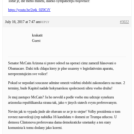
Tohle je, dle meho mineni, daleko sympatictejsi bojovnice:
https://youtu.be/2qtk_0Z0CiY
July 16, 2017 at 7:47 am
#3022
REPLY
krakatit
Guest
Senator McCain Arizona si prave odesel na operaci cimz zamezil hlasovani o
Obamacare. Dalsi trik chlapa ktery je plne usazeny v legistlativnim aparatu,
nereprezntujicim sve volice!
Pokud se nepodari soucasne admine omezit volebni obdobi zakonodarcu na max. 2
terminy, bude Kapitol nadale hokynarskou spolecnosti sibru vseho druhu!
Je muj zastupce McCain? Ja ho nevolil a podle vseho mu udrzuje synekuru
arizonska republikanska strana tak, jako v jinych statech svym preferovanym.
Nevim jak to vypada jinde ale obavam se ze je to stejne! Volby prezidenta o tom
rovnez nasvedcuji (rep nabidka 16 kandidatu v domeni ze Trumpa utlucou. U
demosu Clintonova preferovana dama demokraticke smetanky a ten stary
komunista k tomu dodany jako koreni.