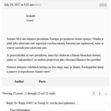
July 19, 2017 at 9:35 am
#3026
REPLY
krakatit
Guest
Senator McCain odpurce prezidenta Trumpa, po pomerne slozite operaci. Otazka je
zdali jeho zdravotni stav zapricinil vsechna tatrum, kteryma nas zaplavoval, nebo ty
vylevy zavinili jeho zdravotni stav.
Je pozoruhodne ze stav prezidenta, musi byt sledovan a hlasen lekarskou komisi,
zatim co “zakonodarci” se mohou projevovat jako chovanci blazince bez postihu!
Nutnost omezeni volebnich terninu na dve etapy max. je akutni. Pochopitelne damy
a panove si nepodrezou vlastni vetev!
Author
Posts
Viewing 15 posts - 1 through 15 (of 21 total)
1
2
→
Reply To: Reply #3011 in Trump Jr.: trochu jiná spekulace…
Your information: