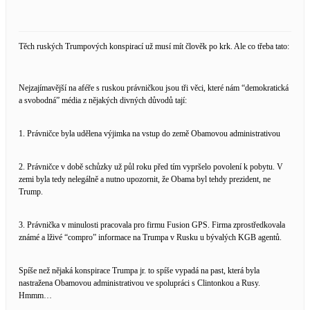
Těch ruských Trumpových konspirací už musí mít člověk po krk. Ale co třeba tato:
Nejzajímavější na aféře s ruskou právničkou jsou tři věci, které nám “demokratická
a svobodná” média z nějakých divných důvodů tají:
1. Právničce byla udělena výjimka na vstup do země Obamovou administrativou
2. Právničce v době schůzky už půl roku před tím vypršelo povolení k pobytu. V
zemi byla tedy nelegálně a nutno upozornit, že Obama byl tehdy prezident, ne
Trump.
3. Právnička v minulosti pracovala pro firmu Fusion GPS. Firma zprostředkovala
známé a lživé “compro” informace na Trumpa v Rusku u bývalých KGB agentů.
Spíše než nějaká konspirace Trumpa jr. to spíše vypadá na past, která byla
nastražena Obamovou administrativou ve spolupráci s Clintonkou a Rusy.
Hmmm…