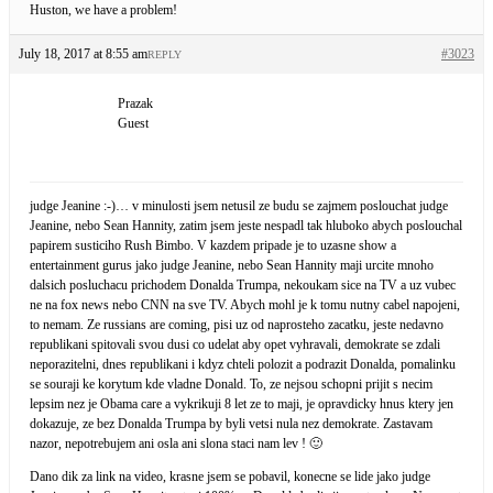
Huston, we have a problem!
July 18, 2017 at 8:55 am
#3023
REPLY
Prazak
Guest
judge Jeanine :-)… v minulosti jsem netusil ze budu se zajmem poslouchat judge
Jeanine, nebo Sean Hannity, zatim jsem jeste nespadl tak hluboko abych poslouchal
papirem susticiho Rush Bimbo. V kazdem pripade je to uzasne show a
entertainment gurus jako judge Jeanine, nebo Sean Hannity maji urcite mnoho
dalsich posluchacu prichodem Donalda Trumpa, nekoukam sice na TV a uz vubec
ne na fox news nebo CNN na sve TV. Abych mohl je k tomu nutny cabel napojeni,
to nemam. Ze russians are coming, pisi uz od naprosteho zacatku, jeste nedavno
republikani spitovali svou dusi co udelat aby opet vyhravali, demokrate se zdali
neporazitelni, dnes republikani i kdyz chteli polozit a podrazit Donalda, pomalinku
se souraji ke korytum kde vladne Donald. To, ze nejsou schopni prijit s necim
lepsim nez je Obama care a vykrikuji 8 let ze to maji, je opravdicky hnus ktery jen
dokazuje, ze bez Donalda Trumpa by byli vetsi nula nez demokrate. Zastavam
nazor, nepotrebujem ani osla ani slona staci nam lev ! 🙂
Dano dik za link na video, krasne jsem se pobavil, konecne se lide jako judge