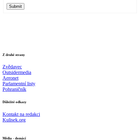
Submit
Z druhé strany
Zvědavec
Outsidermedia
Aeronet
Parlamentní listy
Pohraničník
Důležité odkazy
Kontakt na redakci
Kulisek.org
Média - domácí