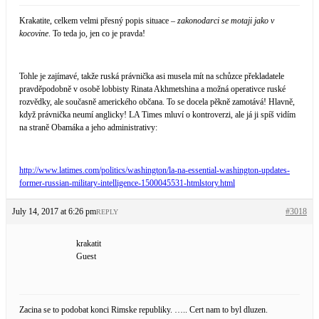
Krakatite, celkem velmi přesný popis situace –
zakonodarci se motaji jako v
kocovine
. To teda jo, jen co je pravda!
Tohle je zajímavé, takže ruská právnička asi musela mít na schůzce překladatele
pravděpodobně v osobě lobbisty Rinata Akhmetshina a možná operativce ruské
rozvědky, ale současně amerického občana. To se docela pěkně zamotává! Hlavně,
když právnička neumí anglicky! LA Times mluví o kontroverzi, ale já ji spíš vidím
na straně Obamáka a jeho administrativy:
http://www.latimes.com/politics/washington/la-na-essential-washington-updates-
former-russian-military-intelligence-1500045531-htmlstory.html
July 14, 2017 at 6:26 pm
#3018
REPLY
krakatit
Guest
Zacina se to podobat konci Rimske republiky. ….. Cert nam to byl dluzen.