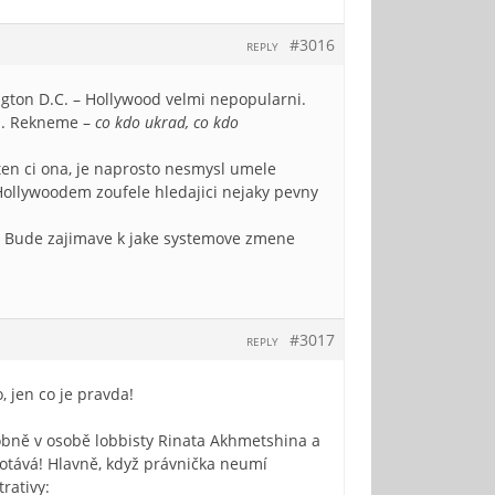
#3016
REPLY
ngton D.C. – Hollywood velmi nepopularni.
mi. Rekneme –
co kdo ukrad, co kdo
 ten ci ona, je naprosto nesmysl umele
 Hollywoodem zoufele hledajici nejaky pevny
u. Bude zajimave k jake systemove zmene
#3017
REPLY
o, jen co je pravda!
obně v osobě lobbisty Rinata Akhmetshina a
otává! Hlavně, když právnička neumí
rativy: