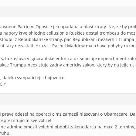
vasnene Patrioty. Oposice je napadana a hlasi ztraty. Ne, ze by pro
 a napory krve ohledne collusion s Ruskies dostal trombozu do moz
stoupil z Republikanske strany, pac Republikani nezavrhli Trumpa
ikani taky nezastali. Hruza… Rachel Maddow ma trhave pohyby rukou,
, ta zustava v ignorantske euforii a uz sepisuje impeachment zal
 akce Trumpu neexistuje zadny americky zakon, ktery by na jejich c
, daleko sympatictejsi bojovnice:
CiY
 prave odesel na operaci cimz zamezil hlasovani o Obamacare. Dalsi
reprezntujicim sve volice!
ne admine omezit volebni obdobi zakonodarcu na max. 2 terminy,
druhu!