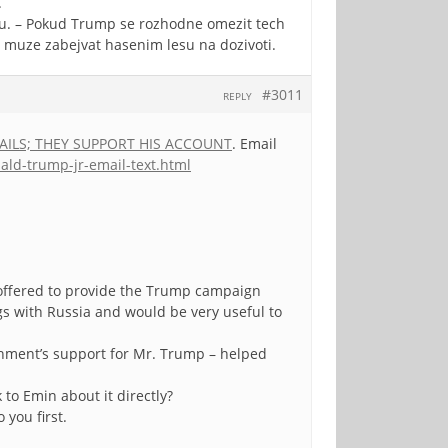
.
u. – Pokud Trump se rozhodne omezit tech
 muze zabejvat hasenim lesu na dozivoti.
#3011
REPLY
AILS; THEY SUPPORT HIS ACCOUNT
. Email
ald-trump-jr-email-text.html
 offered to provide the Trump campaign
gs with Russia and would be very useful to
ernment’s support for Mr. Trump – helped
to Emin about it directly?
 you first.