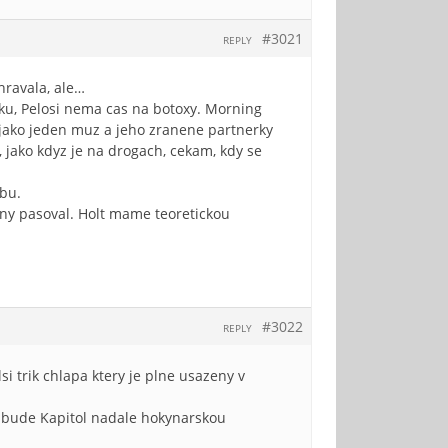
#3021
REPLY
hravala, ale…
ku, Pelosi nema cas na botoxy. Morning
 jako jeden muz a jeho zranene partnerky
 jako kdyz je na drogach, cekam, kdy se
obu.
iny pasoval. Holt mame teoretickou
#3022
REPLY
 trik chlapa ktery je plne usazeny v
 bude Kapitol nadale hokynarskou