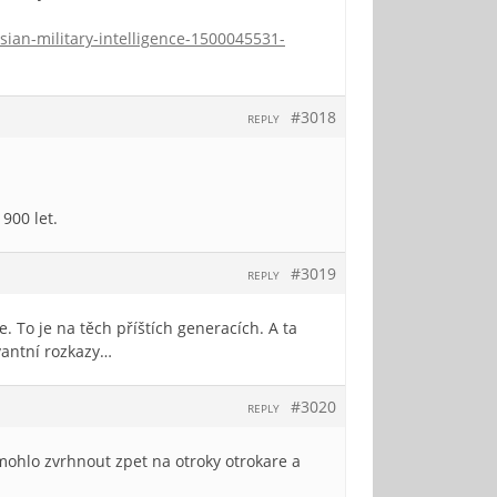
ian-military-intelligence-1500045531-
#3018
REPLY
900 let.
#3019
REPLY
e. To je na těch příštích generacích. A ta
vantní rozkazy…
#3020
REPLY
o mohlo zvrhnout zpet na otroky otrokare a