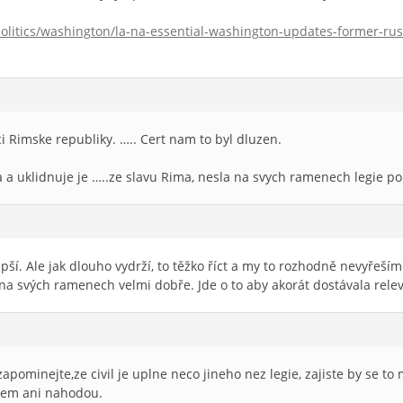
olitics/washington/la-na-essential-washington-updates-former-russ
i Rimske republiky. ….. Cert nam to byl dluzen.
a uklidnuje je …..ze slavu Rima, nesla na svych ramenech legie po 
epší. Ale jak dlouho vydrží, to těžko říct a my to rozhodně nevyřeším
 na svých ramenech velmi dobře. Jde o to aby akorát dostávala rele
apominejte,ze civil je uplne neco jineho nez legie, zajiste by se t
hcem ani nahodou.