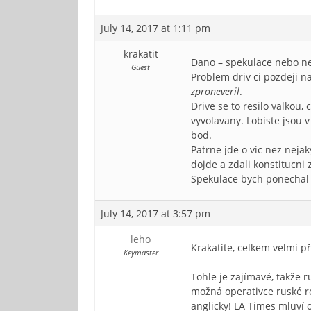
July 14, 2017 at 1:11 pm
krakatit
Dano – spekulace nebo ne.
Guest
Problem driv ci pozdeji n
zproneveril
.
Drive se to resilo valkou,
vyvolavany. Lobiste jsou 
bod.
Patrne jde o vic nez neja
dojde a zdali konstitucn
Spekulace bych ponechal 
July 14, 2017 at 3:57 pm
leho
Krakatite, celkem velmi p
Keymaster
Tohle je zajímavé, takže
možná operativce ruské r
anglicky! LA Times mluví o