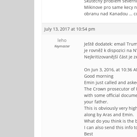
Skutecny problem severni 
Mikinove pro same kecy n
obranu nad Kanadou … coz
July 13, 2017 at 10:54 pm
leho
Ještě dodatek: email Trum
Keymaster
je rovněž k dispozici na 
Nejkritizovanější část je 
On Jun 3, 2016, at 10:36 
Good morning
Emin just called and aske
The Crown prosecutor of 
with some official docume
your father.
This is obviously very hi
along by Aras and Emin.
What do you think is the 
I can also send this info t
Best