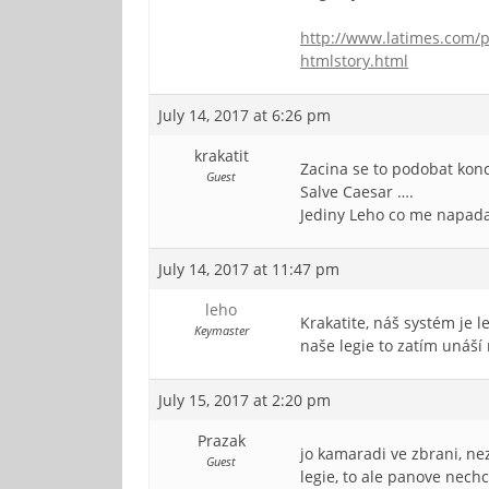
http://www.latimes.com/p
htmlstory.html
July 14, 2017 at 6:26 pm
krakatit
Zacina se to podobat konc
Guest
Salve Caesar ….
Jediny Leho co me napada 
July 14, 2017 at 11:47 pm
leho
Krakatite, náš systém je l
Keymaster
naše legie to zatím unáší
July 15, 2017 at 2:20 pm
Prazak
jo kamaradi ve zbrani, nez
Guest
legie, to ale panove nec