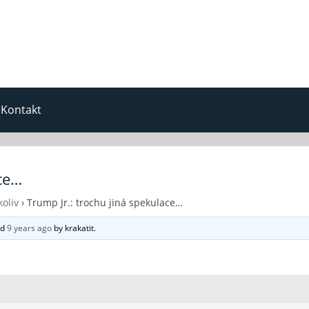
Kontakt
ace…
oliv
›
Trump Jr.: trochu jiná spekulace…
ed
9 years ago
by
krakatit
.