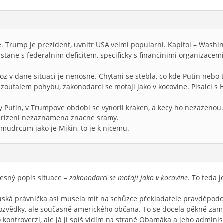
 Trump je prezident, uvnitr USA velmi popularni. Kapitol – Washi
astane s federalnim deficitem, specificky s financinimi organizace
 coz v dane situaci je nenosne. Chytani se stebla, co kde Putin nebo
v zoufalem pohybu, zakonodarci se motaji jako v kocovine. Pisalci s
ky Putin, v Trumpove obdobi se vynoril kraken, a kecy ho nezazeno
i zrizeni nezaznamena znacne sramy.
mudrcum jako je Mikin, to je k nicemu.
řesný popis situace –
zakonodarci se motaji jako v kocovine
. To teda j
 ruská právnička asi musela mít na schůzce překladatele pravděpod
ozvědky, ale současně amerického občana. To se docela pěkně zam
 kontroverzi, ale já ji spíš vidím na straně Obamáka a jeho administ