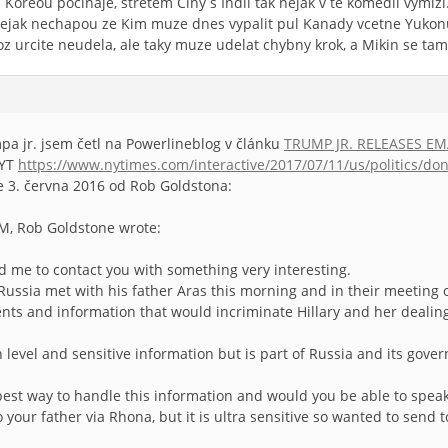
Koreou pocinaje, stretem Ciny s Indii tak nejak v te komedii vymizi
ejak nechapou ze Kim muze dnes vypalit pul Kanady vcetne Yukon
 urcite neudela, ale taky muze udelat chybny krok, a Mikin se tam
pa jr. jsem četl na Powerlineblog v článku
TRUMP JR. RELEASES EM
NYT
https://www.nytimes.com/interactive/2017/07/11/us/politics/don
ze 3. června 2016 od Rob Goldstona:
AM, Rob Goldstone wrote:
d me to contact you with something very interesting.
Russia met with his father Aras this morning and in their meeting
nts and information that would incriminate Hillary and her dealin
gh level and sensitive information but is part of Russia and its gov
best way to handle this information and would you be able to speak 
o your father via Rhona, but it is ultra sensitive so wanted to send to