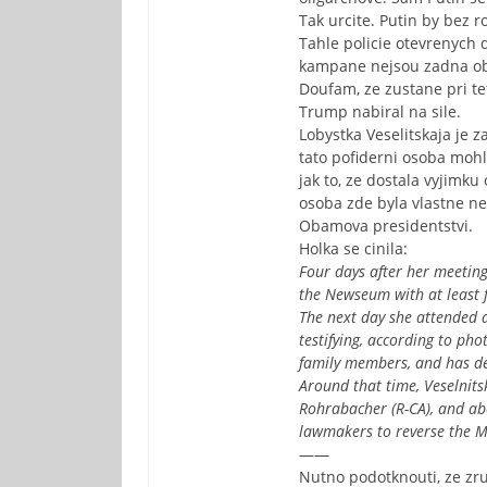
Tak urcite. Putin by bez
Tahle policie otevrenych 
kampane nejsou zadna ob
Doufam, ze zustane pri te
Trump nabiral na sile.
Lobystka Veselitskaja je z
tato pofiderni osoba mohl
jak to, ze dostala vyjimk
osoba zde byla vlastne ne
Obamova presidentstvi.
Holka se cinila:
Four days after her meeting
the Newseum with at least fi
The next day she attended 
testifying, according to ph
family members, and has de
Around that time, Veselnit
Rohrabacher (R-CA), and abo
lawmakers to reverse the M
——
Nutno podotknouti, ze zru