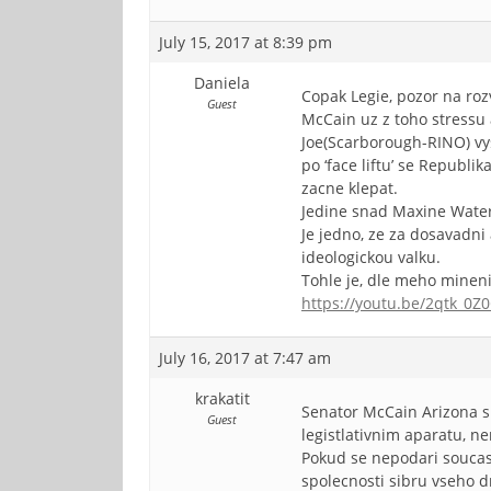
July 15, 2017 at 8:39 pm
Daniela
Copak Legie, pozor na roz
Guest
McCain uz z toho stressu
Joe(Scarborough-RINO) vy
po ‘face liftu’ se Republ
zacne klepat.
Jedine snad Maxine Waters
Je jedno, ze za dosavadni
ideologickou valku.
Tohle je, dle meho mineni
https://youtu.be/2qtk_0Z0
July 16, 2017 at 7:47 am
krakatit
Senator McCain Arizona si
Guest
legistlativnim aparatu, ne
Pokud se nepodari soucas
spolecnosti sibru vseho 