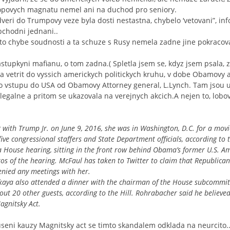
 ropovych magnatu nemel ani na duchod pro seniory.
dveri do Trumpovy veze byla dosti nestastna, chybelo ‘vetovani”, in
chodni jednani..
to chybe soudnosti a ta schuze s Rusy nemela zadne jine pokracova
astupkyni mafianu, o tom zadna.( Spletla jsem se, kdyz jsem psala, ze
a vetrit do vyssich americkych politickych kruhu, v dobe Obamovy ad
u o vstupu do USA od Obamovy Attorney general, L.Lynch. Tam jsou u
legalne a pritom se ukazovala na verejnych akcich.A nejen to, lobo
 with Trump Jr. on June 9, 2016, she was in Washington, D.C. for a movie
ve congressional staffers and State Department officials, according to t
a House hearing, sitting in the front row behind Obama’s former U.S. 
otos of the hearing. McFaul has taken to Twitter to claim that Republican
nied any meetings with her.
skaya also attended a dinner with the chairman of the House subcommitt
ut 20 other guests, according to the Hill. Rohrabacher said he believe
agnitsky Act.
seni kauzy Magnitsky act se timto skandalem odklada na neurcito..