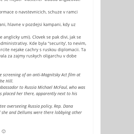
formace o navstevnicich, schuze v ramci
ni, hlavne v pozdejsi kampani, kdy uz
 anglicky umi). Clovek se pak divi, jak se
ministrativy. Kde byla “security’, to nevim,
rcite nejake cachry s ruskou diplomacii. Ta
vala za zajmy ruskych oligarchu v dobe
 screening of an anti-Magnitsky Act film at
he Hill.
Ambassador to Russia Michael McFaul, who was
s placed her there, apparently next to his
ee overseeing Russia policy, Rep. Dana
d she and Dellums were there lobbying other
 🙂