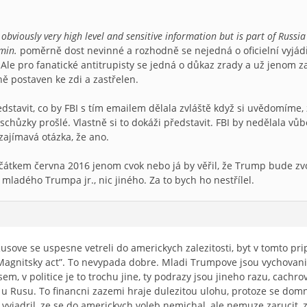
s obviously very high level and sensitive information but is part of Russ
min.
poměrně dost nevinné a rozhodně se nejedná o oficielní vyjád
 Ale pro fanatické antitrupisty se jedná o důkaz zrady a už jenom 
ě postaven ke zdi a zastřelen.
dstavit, co by FBI s tím emailem dělala zvláště když si uvědomíme, 
 schůzky prošlé. Vlastně si to dokáži představit. FBI by nedělala vů
zajímavá otázka, že ano.
čátkem června 2016 jenom cvok nebo já by věřil, že Trump bude zvo
 mladého Trumpa jr., nic jiného. Za to bych ho nestřílel.
Rusove se uspesne vetreli do americkych zalezitosti, byt v tomto pr
Magnitsky act”. To nevypada dobre. Mladi Trumpove jsou vychovani 
, v politice je to trochu jine, ty podrazy jsou jineho razu, cachrov
 u Rusu. To financni zazemi hraje dulezitou ulohu, protoze se domn
 vyjadril, ze se do americkych voleb nemichal, ale nemuze zarucit, 