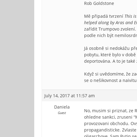
Rob Goldstone
Mě připadá tvrzení
This i
helped along by Aras and E
zařídit Trumpovo zvolení.
podle nich být nemilosrdn
Já osobně si nedokážu pře
pobytu, které bylo v době
deportována. A to je také 
Když si uvědomíme, že za
se o nešikovnost a naivitu
July 14, 2017 at 11:57 am
Daniela
No, musim si priznat, ze 
Guest
ohledne sankci, zruseni “
provozovani obchodu. Ovsem
propagandisticke. Zvlaste
oligarchove. Sam Putin se