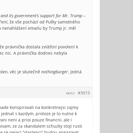
ia and its government’s support for Mr. Trump –
ření, že vše pochází od Puťky samotného
za nenahlášení emailu by Trump jr. měl
že právnička dostala zvláštní povolení k
bec nic. A právnička dodnes nebyla
len, věc je skutečně
nothingburger
. Jedná
#3015
REPLY
ipade konspirovali na konkretnejsi zajmy
jednat s kazdym, protoze je to nutne k
ani neni a prioi pouze financni, ale i
ivam, ze za skandalem schuzky stoji rusti
ze se nejaci “vlastenci” budou angazovat.