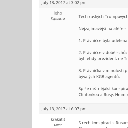
July 13, 2017 at 3:02 pm
leho
Těch ruských Trumpových k
Keymaster
Nejzajímavější na aféře s
1. Právničce byla udělen
2. Právničce v době schůz
byl tehdy prezident, ne 
3. Právnička v minulosti
bývalých KGB agentů.
Spíše než nějaká konspira
Clintonkou a Rusy. Hmm
July 13, 2017 at 6:07 pm
krakatit
S rech konspiraci s Rusam
Guest