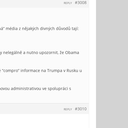
#3008
REPLY
ná” média z nějakých divných důvodů tají:
edy nelegálně a nutno upozornit, že Obama
ivé “compro” informace na Trumpa v Rusku u
movou administrativou ve spolupráci s
#3010
REPLY