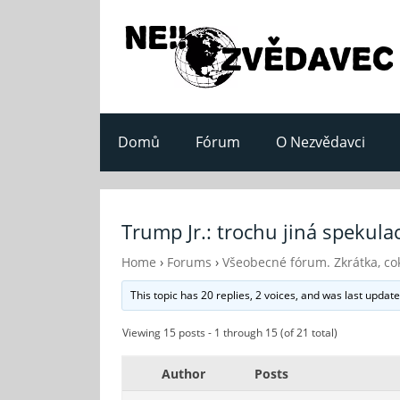
Domů
Fórum
O Nezvědavci
Trump Jr.: trochu jiná spekul
Home
›
Forums
›
Všeobecné fórum. Zkrátka, cok
This topic has 20 replies, 2 voices, and was last updat
Viewing 15 posts - 1 through 15 (of 21 total)
Author
Posts