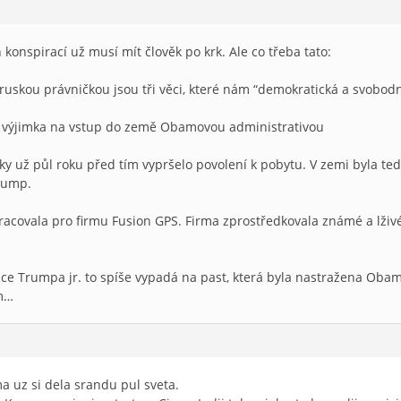
onspirací už musí mít člověk po krk. Ale co třeba tato:
 ruskou právničkou jsou tři věci, které nám “demokratická a svobod
a výjimka na vstup do země Obamovou administrativou
ky už půl roku před tím vypršelo povolení k pobytu. V zemi byla t
Trump.
 pracovala pro firmu Fusion GPS. Firma zprostředkovala známé a lž
ce Trumpa jr. to spíše vypadá na past, která byla nastražena Oba
m…
a uz si dela srandu pul sveta.