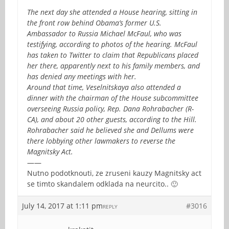
The next day she attended a House hearing, sitting in
the front row behind Obama’s former U.S.
Ambassador to Russia Michael McFaul, who was
testifying, according to photos of the hearing. McFaul
has taken to Twitter to claim that Republicans placed
her there, apparently next to his family members, and
has denied any meetings with her.
Around that time, Veselnitskaya also attended a
dinner with the chairman of the House subcommittee
overseeing Russia policy, Rep. Dana Rohrabacher (R-
CA), and about 20 other guests, according to the Hill.
Rohrabacher said he believed she and Dellums were
there lobbying other lawmakers to reverse the
Magnitsky Act.
——
Nutno podotknouti, ze zruseni kauzy Magnitsky act
se timto skandalem odklada na neurcito.. 🙂
July 14, 2017 at 1:11 pm
#3016
REPLY