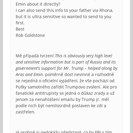
Emin about it directly?
I can also send this info to your father via Rhona,
but it is ultra sensitive so wanted to send to you
first.
Best
Rob Goldstone
Mě připadá tvrzení
This is obviously very high level
and sensitive information but is part of Russia and its
government’s support for Mr. Trump – helped along by
Aras and Emin.
poměrně dost nevinné a rozhodně
se nejedná o oficielní vyjádření, že vše pochází od
Puťky samotného zařídit Trumpovo zvolení. Ale pro
fanatické antitrupisty se jedná o důkaz zrady a už
jenom za nenahlášení emailu by Trump jr. měl
podle nich být nemilosrdně postaven ke zdi a
zastřelen.
Já osobně si nedokážu představit, co by FBI s tím