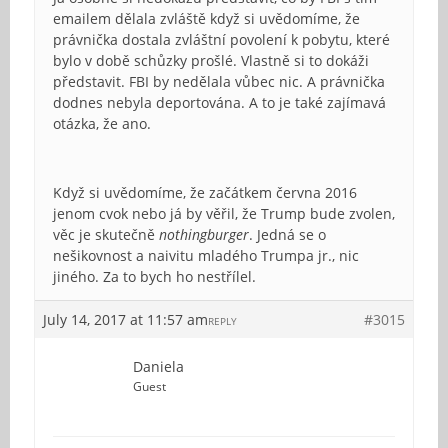
emailem dělala zvláště když si uvědomíme, že
právnička dostala zvláštní povolení k pobytu, které
bylo v době schůzky prošlé. Vlastně si to dokáži
představit. FBI by nedělala vůbec nic. A právnička
dodnes nebyla deportována. A to je také zajímavá
otázka, že ano.
Když si uvědomíme, že začátkem června 2016
jenom cvok nebo já by věřil, že Trump bude zvolen,
věc je skutečně
nothingburger
. Jedná se o
nešikovnost a naivitu mladého Trumpa jr., nic
jiného. Za to bych ho nestřílel.
July 14, 2017 at 11:57 am
#3015
REPLY
Daniela
Guest