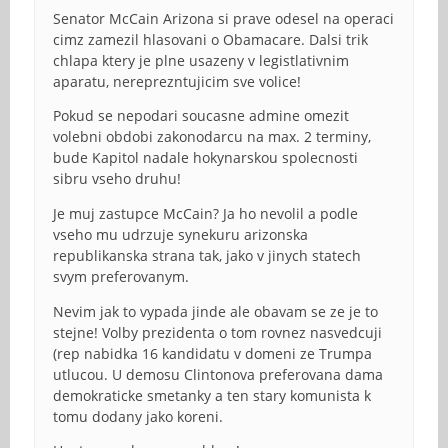
Senator McCain Arizona si prave odesel na operaci
cimz zamezil hlasovani o Obamacare. Dalsi trik
chlapa ktery je plne usazeny v legistlativnim
aparatu, nereprezntujicim sve volice!
Pokud se nepodari soucasne admine omezit
volebni obdobi zakonodarcu na max. 2 terminy,
bude Kapitol nadale hokynarskou spolecnosti
sibru vseho druhu!
Je muj zastupce McCain? Ja ho nevolil a podle
vseho mu udrzuje synekuru arizonska
republikanska strana tak, jako v jinych statech
svym preferovanym.
Nevim jak to vypada jinde ale obavam se ze je to
stejne! Volby prezidenta o tom rovnez nasvedcuji
(rep nabidka 16 kandidatu v domeni ze Trumpa
utlucou. U demosu Clintonova preferovana dama
demokraticke smetanky a ten stary komunista k
tomu dodany jako koreni.