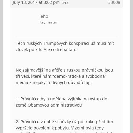
July 13, 2017 at 3:02 pm
#3008
REPLY
leho
Keymaster
Těch ruských Trumpových konspirací už musí mít
člověk po krk. Ale co třeba tato:
Nejzajímavější na aféře s ruskou právničkou jsou
tři věci, které nám “demokratická a svobodná”
média z nějakých divných důvodů tají:
1. Právničce byla udělena výjimka na vstup do
země Obamovou administrativou
2. Právničce v době schůzky už půl roku před tím
vypršelo povolení k pobytu. V zemi byla tedy