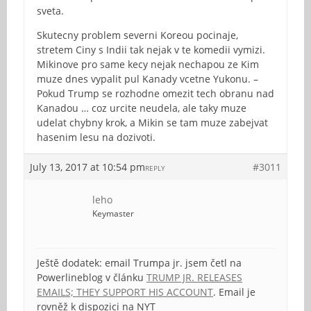
sveta.
Skutecny problem severni Koreou pocinaje,
stretem Ciny s Indii tak nejak v te komedii vymizi.
Mikinove pro same kecy nejak nechapou ze Kim
muze dnes vypalit pul Kanady vcetne Yukonu. –
Pokud Trump se rozhodne omezit tech obranu nad
Kanadou … coz urcite neudela, ale taky muze
udelat chybny krok, a Mikin se tam muze zabejvat
hasenim lesu na dozivoti.
July 13, 2017 at 10:54 pm
#3011
REPLY
leho
Keymaster
Ještě dodatek: email Trumpa jr. jsem četl na
Powerlineblog v článku
TRUMP JR. RELEASES
EMAILS; THEY SUPPORT HIS ACCOUNT
. Email je
rovněž k dispozici na NYT