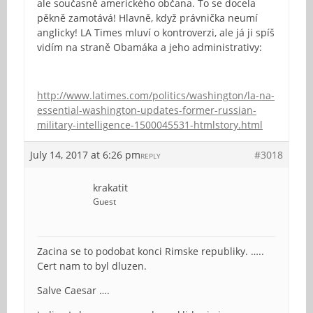
ale současně amerického občana. To se docela
pěkně zamotává! Hlavně, když právnička neumí
anglicky! LA Times mluví o kontroverzi, ale já ji spíš
vidím na straně Obamáka a jeho administrativy:
http://www.latimes.com/politics/washington/la-na-
essential-washington-updates-former-russian-
military-intelligence-1500045531-htmlstory.html
July 14, 2017 at 6:26 pm
#3018
REPLY
krakatit
Guest
Zacina se to podobat konci Rimske republiky. …..
Cert nam to byl dluzen.
Salve Caesar ….