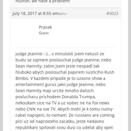
Huston, we have a problem!
July 18, 2017 at 8:55 am
#3023
REPLY
Prazak
Guest
judge Jeanine :-)… v minulosti jsem netusil ze
budu se zajmem poslouchat judge Jeanine, nebo
Sean Hannity, zatim jsem jeste nespadl tak
hluboko abych poslouchal papirem susticiho Rush
Bimbo. V kazdem pripade je to uzasne show a
entertainment gurus jako judge Jeanine, nebo
Sean Hannity maji urcite mnoho dalsich
posluchacu prichodem Donalda Trumpa,
nekoukam sice na TV a uz vubec ne na fox news
nebo CNN na sve TV. Abych mohl je k tomu nutny
cabel napojeni, to nemam. Ze russians are coming,
pisi uz od naprosteho zacatku, jeste nedavno
republikani spitovali svou dusi co udelat aby opet