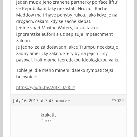
jeden muz a jeho zranene partnerky po ‘face liftu’
se Republikani taky nezastali. Hruza… Rachel
Maddow ma trhave pohyby rukou, jako kdyz je na
drogach, cekam, kdy se zacne klepat.
Jedine snad Maxine Waters, ta zustava v
ignorantske euforii a uz sepisuje impeachment
zalobu.
Je jedno, ze za dosavadni akce Trumpu neexistuje
zadny americky zakon, ktery by na jejich ciny
pasoval. Holt mame teoretickou ideologickou valku.
Tohle je, dle meho mineni, daleko sympatictejsi
bojovnice:
https://youtu.be/2qtk_0Z0CiY
July 16, 2017 at 7:47 am
#3022
REPLY
krakatit
Guest