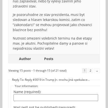
nas zaplavoval, nebo ty vylevy zavinili jeho
zdravotni stav.
Je pozoruhodne ze stav prezidenta, musi byt
sledovan a hlasen lekarskou komisi, zatim co
“zakonodarci” se mohou projevovat jako chovanci
blazince bez postihu!
Nutnost omezeni volebnich terninu na dve etapy
max. je akutni. Pochopitelne damy a panove si
nepodrezou vlastni vetev!
Author
Posts
Viewing 15 posts - 1 through 15 (of 21 total)
1
2
→
Reply To: Reply #3019 in Trump Jr.: trochu jiná spekulace…
Your information:
Name (required):
Mail (will not be published) (required):