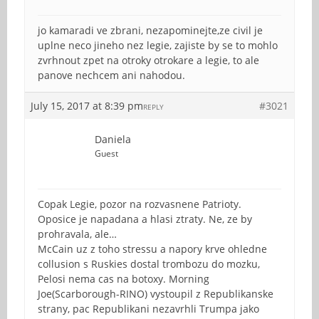
jo kamaradi ve zbrani, nezapominejte,ze civil je
uplne neco jineho nez legie, zajiste by se to mohlo
zvrhnout zpet na otroky otrokare a legie, to ale
panove nechcem ani nahodou.
July 15, 2017 at 8:39 pm
#3021
REPLY
Daniela
Guest
Copak Legie, pozor na rozvasnene Patrioty.
Oposice je napadana a hlasi ztraty. Ne, ze by
prohravala, ale…
McCain uz z toho stressu a napory krve ohledne
collusion s Ruskies dostal trombozu do mozku,
Pelosi nema cas na botoxy. Morning
Joe(Scarborough-RINO) vystoupil z Republikanske
strany, pac Republikani nezavrhli Trumpa jako