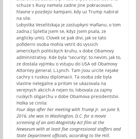
schuze s Rusy nemela zadne jine pokracovani,
hlavne v pozdejsi kampani, kdy uz Trump nabiral
na sile.
Lobystka Veselitskaja je zastupkyni mafianu, o tom
zadna.( Spletla jsem se, kdyz jsem psala, ze
anglicky umi). Clovek se pak divi, jak se tato
pofiderni osoba mohla vetrit do vyssich
americkych politickych kruhu, v dobe Obamovy
administrativy. Kde byla “security’, to nevim, jak to,
ze dostala vyjimku o vstupu do USA od Obamovy
Attorney general, L.Lynch. Tam jsou urcite nejake
cachry s ruskou diplomacii. Ta osoba zde byla
vlastne nelegalne a pritom se ukazovala na
verejnych akcich.A nejen to, lobovala za zajmy
ruskych oligarchu v dobe Obamova presidentstvi.
Holka se cinila:
Four days after her meeting with Trump Jr. on June 9,
2016, she was in Washington, D.C. for a movie
screening of an anti-Magnitsky Act film at the
Newseum with at least five congressional staffers and
State Department officials, according to the Hill.