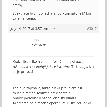
sramy.
Spekulace bych ponechal mudrcum jako je Mikin,
to je k nicemu.
July 14, 2017 at 3:57 pm
#3017
REPLY
leho
Keymaster
Krakatite, celkem velmi přesný popis situace –
zakonodarci se motaji jako v kocovine
. To teda jo, jen
co je pravda!
Tohle je zajímavé, takže ruská právnička asi
musela mít na schůzce překladatele
pravděpodobně v osobě lobbisty Rinata
Akhmetshina a možná operativce ruské rozvědky,