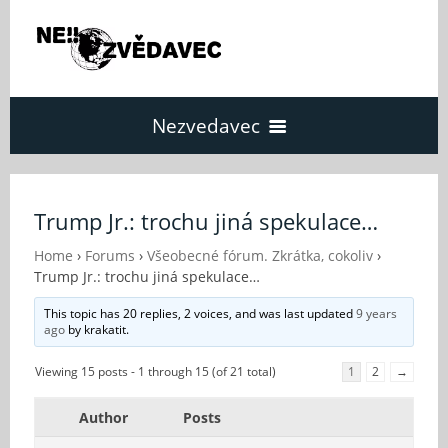
Nezvedavec
Domů
Trump Jr.: trochu jiná spekulace…
Fórum
Home
›
Forums
›
Všeobecné fórum. Zkrátka, cokoliv
›
Trump Jr.: trochu jiná spekulace…
This topic has 20 replies, 2 voices, and was last updated
9 years
O Nezvědavci
ago
by
krakatit
.
Viewing 15 posts - 1 through 15 (of 21 total)
1
2
→
Kontakt
Author
Posts