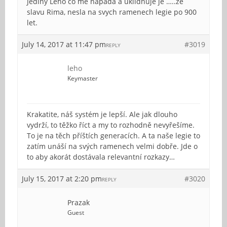
Jediny Leho co me napada a uklidnuje je …..ze
slavu Rima, nesla na svych ramenech legie po 900
let.
July 14, 2017 at 11:47 pm
#3019
REPLY
leho
Keymaster
Krakatite, náš systém je lepší. Ale jak dlouho
vydrží, to těžko říct a my to rozhodně nevyřešíme.
To je na těch příštích generacích. A ta naše legie to
zatím unáší na svých ramenech velmi dobře. Jde o
to aby akorát dostávala relevantní rozkazy…
July 15, 2017 at 2:20 pm
#3020
REPLY
Prazak
Guest