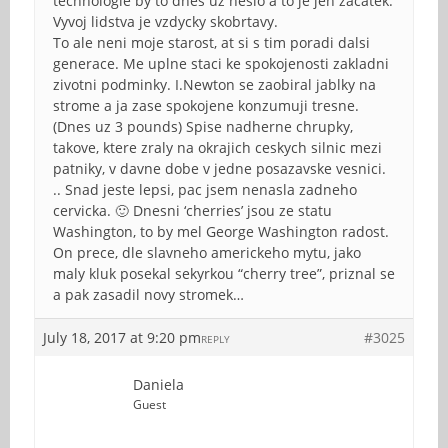
technologie by to dnes uz neslo a to je jen zacatek.
Vyvoj lidstva je vzdycky skobrtavy.
To ale neni moje starost, at si s tim poradi dalsi
generace. Me uplne staci ke spokojenosti zakladni
zivotni podminky. I.Newton se zaobiral jablky na
strome a ja zase spokojene konzumuji tresne.
(Dnes uz 3 pounds) Spise nadherne chrupky,
takove, ktere zraly na okrajich ceskych silnic mezi
patniky, v davne dobe v jedne posazavske vesnici.
.. Snad jeste lepsi, pac jsem nenasla zadneho
cervicka. 🙂 Dnesni ‘cherries’ jsou ze statu
Washington, to by mel George Washington radost.
On prece, dle slavneho americkeho mytu, jako
maly kluk posekal sekyrkou “cherry tree”, priznal se
a pak zasadil novy stromek…
July 18, 2017 at 9:20 pm
#3025
REPLY
Daniela
Guest