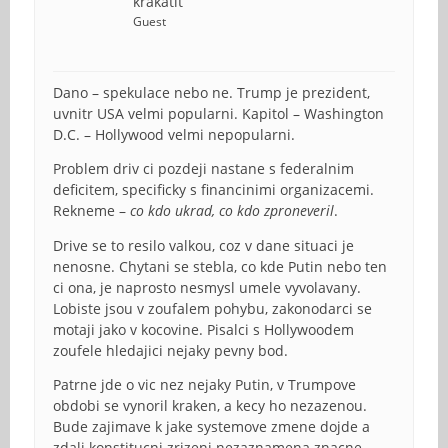
krakatit
Guest
Dano – spekulace nebo ne. Trump je prezident,
uvnitr USA velmi popularni. Kapitol – Washington
D.C. – Hollywood velmi nepopularni.
Problem driv ci pozdeji nastane s federalnim
deficitem, specificky s financinimi organizacemi.
Rekneme –
co kdo ukrad, co kdo zproneveril
.
Drive se to resilo valkou, coz v dane situaci je
nenosne. Chytani se stebla, co kde Putin nebo ten
ci ona, je naprosto nesmysl umele vyvolavany.
Lobiste jsou v zoufalem pohybu, zakonodarci se
motaji jako v kocovine. Pisalci s Hollywoodem
zoufele hledajici nejaky pevny bod.
Patrne jde o vic nez nejaky Putin, v Trumpove
obdobi se vynoril kraken, a kecy ho nezazenou.
Bude zajimave k jake systemove zmene dojde a
zdali konstitucni zrizeni nezaznamena znacne