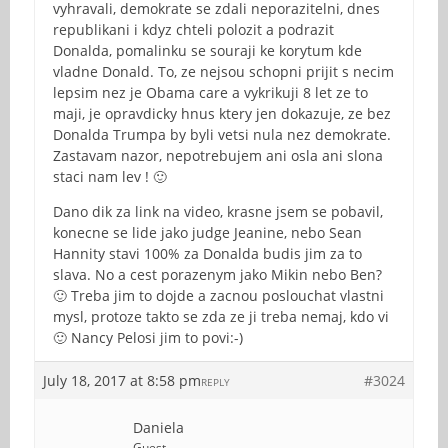
vyhravali, demokrate se zdali neporazitelni, dnes
republikani i kdyz chteli polozit a podrazit
Donalda, pomalinku se souraji ke korytum kde
vladne Donald. To, ze nejsou schopni prijit s necim
lepsim nez je Obama care a vykrikuji 8 let ze to
maji, je opravdicky hnus ktery jen dokazuje, ze bez
Donalda Trumpa by byli vetsi nula nez demokrate.
Zastavam nazor, nepotrebujem ani osla ani slona
staci nam lev ! 🙂
Dano dik za link na video, krasne jsem se pobavil,
konecne se lide jako judge Jeanine, nebo Sean
Hannity stavi 100% za Donalda budis jim za to
slava. No a cest porazenym jako Mikin nebo Ben?
🙂 Treba jim to dojde a zacnou poslouchat vlastni
mysl, protoze takto se zda ze ji treba nemaj, kdo vi
🙂 Nancy Pelosi jim to povi:-)
July 18, 2017 at 8:58 pm
#3024
REPLY
Daniela
Guest