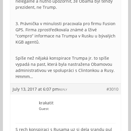
nelegálně a nutno upozornit, že Obama byl tehdy
prezident, ne Trump.
3. Právnička v minulosti pracovala pro firmu Fusion
GPS. Firma zprostředkovala známé a lživé
“compro” informace na Trumpa v Rusku u bývalých
KGB agentů.
Spíše než nějaká konspirace Trumpa jr. to spíše
vypadá na past, která byla nastražena Obamovou
administrativou ve spolupráci s Clintonkou a Rusy.
Hmmm…
July 13, 2017 at 6:07 pm
#3010
REPLY
krakatit
Guest
S rech konspiraci s Rusama uz si dela srandu pul