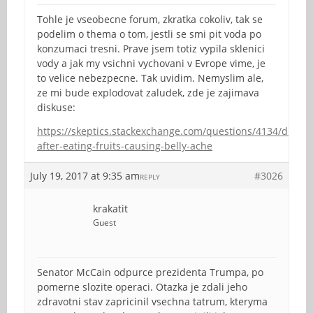
Tohle je vseobecne forum, zkratka cokoliv, tak se
podelim o thema o tom, jestli se smi pit voda po
konzumaci tresni. Prave jsem totiz vypila sklenici
vody a jak my vsichni vychovani v Evrope vime, je
to velice nebezpecne. Tak uvidim. Nemyslim ale,
ze mi bude explodovat zaludek, zde je zajimava
diskuse:
https://skeptics.stackexchange.com/questions/4134/drinki
after-eating-fruits-causing-belly-ache
July 19, 2017 at 9:35 am
#3026
REPLY
krakatit
Guest
Senator McCain odpurce prezidenta Trumpa, po
pomerne slozite operaci. Otazka je zdali jeho
zdravotni stav zapricinil vsechna tatrum, kteryma