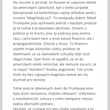
No, musim si priznat, ze Rusove se uspesne vetreli
do americkych zalezitosti, byt v tomto pripade
konspirovali na konkretnejsi zajmy ohledne sankci,
zruseni “Magnitsky act”. To nevypada dobre. Mladi
Trumpove jsou vychovani jednat s kazdym, protoze
je to nutne k provozovani obchodu. Ovsem, v
politice je to trochu jine, ty podrazy jsou jineho
razu, cachrovani neni a prioi pouze financni, ale i
propagandisticke. Zvlaste u Rusu. To financni
zazemi hraje dulezitou ulohu, protoze se
domnivam, ze za skandalem schuzky stoji rusti
oligarchove. Sam Putin se vyjadril, ze se do
americkych voleb nemichal, ale nemuze zarucit, ze
se nejaci “vlastenci” budou angazovat. Tak urcite.
Putin by bez ropovych magnatu nemel ani na
duchod pro seniory.
Tahle policie otevrenych dveri do Trumpovy veze
byla dosti nestastna, chybelo ‘vetovani”, informace
o navstevnicich, schuze v ramci kampane nejsou
zadna obchodni jednani..
Doufam, ze zustane pri teto chybe soudnosti a ta