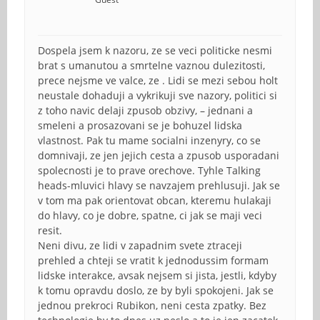
Dospela jsem k nazoru, ze se veci politicke nesmi
brat s umanutou a smrtelne vaznou dulezitosti,
prece nejsme ve valce, ze . Lidi se mezi sebou holt
neustale dohaduji a vykrikuji sve nazory, politici si
z toho navic delaji zpusob obzivy, – jednani a
smeleni a prosazovani se je bohuzel lidska
vlastnost. Pak tu mame socialni inzenyry, co se
domnivaji, ze jen jejich cesta a zpusob usporadani
spolecnosti je to prave orechove. Tyhle Talking
heads-mluvici hlavy se navzajem prehlusuji. Jak se
v tom ma pak orientovat obcan, kteremu hulakaji
do hlavy, co je dobre, spatne, ci jak se maji veci
resit.
Neni divu, ze lidi v zapadnim svete ztraceji
prehled a chteji se vratit k jednodussim formam
lidske interakce, avsak nejsem si jista, jestli, kdyby
k tomu opravdu doslo, ze by byli spokojeni. Jak se
jednou prekroci Rubikon, neni cesta zpatky. Bez