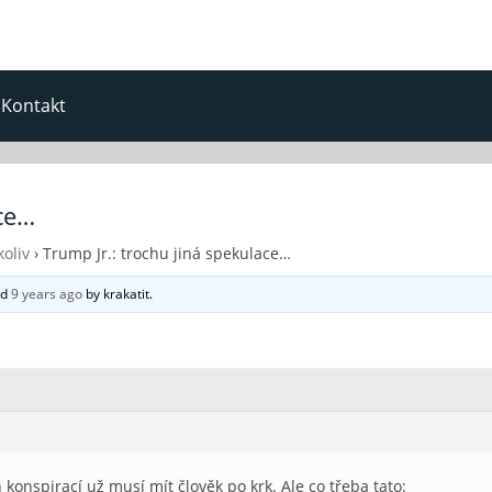
Kontakt
ace…
oliv
›
Trump Jr.: trochu jiná spekulace…
ed
9 years ago
by
krakatit
.
onspirací už musí mít člověk po krk. Ale co třeba tato: