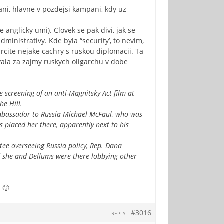
ni, hlavne v pozdejsi kampani, kdy uz
 anglicky umi). Clovek se pak divi, jak se
ministrativy. Kde byla “security’, to nevim,
rcite nejake cachry s ruskou diplomacii. Ta
vala za zajmy ruskych oligarchu v dobe
 screening of an anti-Magnitsky Act film at
he Hill.
Ambassador to Russia Michael McFaul, who was
s placed her there, apparently next to his
ee overseeing Russia policy, Rep. Dana
d she and Dellums were there lobbying other
 🙂
#3016
REPLY