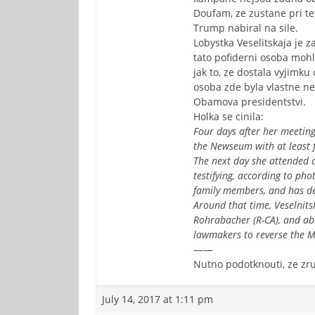
Doufam, ze zustane pri te
Trump nabiral na sile.
Lobystka Veselitskaja je z
tato pofiderni osoba mohl
jak to, ze dostala vyjimk
osoba zde byla vlastne ne
Obamova presidentstvi.
Holka se cinila:
Four days after her meeting
the Newseum with at least fi
The next day she attended 
testifying, according to ph
family members, and has de
Around that time, Veselnit
Rohrabacher (R-CA), and abo
lawmakers to reverse the M
——
Nutno podotknouti, ze zru
July 14, 2017 at 1:11 pm