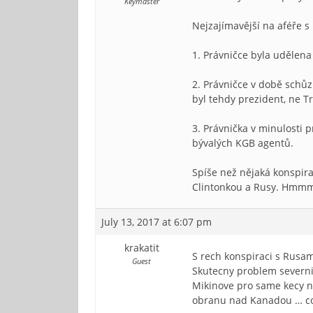
Keymaster
Nejzajímavější na aféře s
1. Právničce byla udělen
2. Právničce v době schůz
byl tehdy prezident, ne 
3. Právnička v minulosti
bývalých KGB agentů.
Spíše než nějaká konspira
Clintonkou a Rusy. Hmm
July 13, 2017 at 6:07 pm
krakatit
S rech konspiraci s Rusam
Guest
Skutecny problem severni 
Mikinove pro same kecy n
obranu nad Kanadou … coz