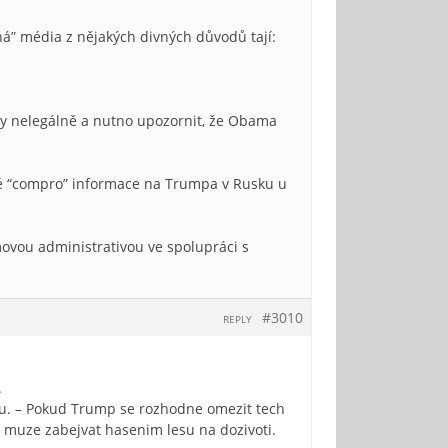
ná” média z nějakých divných důvodů tají:
edy nelegálně a nutno upozornit, že Obama
ivé “compro” informace na Trumpa v Rusku u
movou administrativou ve spolupráci s
#3010
REPLY
.
u. – Pokud Trump se rozhodne omezit tech
 muze zabejvat hasenim lesu na dozivoti.