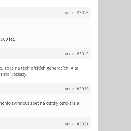
#3018
REPLY
900 let.
#3019
REPLY
e. To je na těch příštích generacích. A ta
vantní rozkazy…
#3020
REPLY
o mohlo zvrhnout zpet na otroky otrokare a
#3021
REPLY