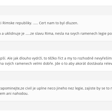
i Rimske republiky. ….. Cert nam to byl dluzen.
a uklidnuje je …..ze slavu Rima, nesla na svych ramenech legie po 
epší. Ale jak dlouho vydrží, to těžko říct a my to rozhodně nevyřeším
 na svých ramenech velmi dobře. Jde o to aby akorát dostávala rele
apominejte,ze civil je uplne neco jineho nez legie, zajiste by se t
hcem ani nahodou.