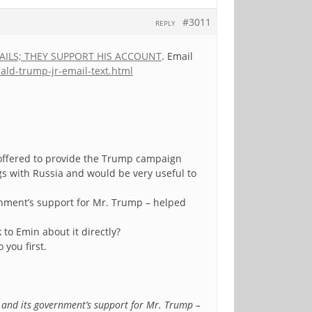
#3011
REPLY
AILS; THEY SUPPORT HIS ACCOUNT
. Email
ald-trump-jr-email-text.html
 offered to provide the Trump campaign
gs with Russia and would be very useful to
ernment’s support for Mr. Trump – helped
to Emin about it directly?
 you first.
ia and its government’s support for Mr. Trump –