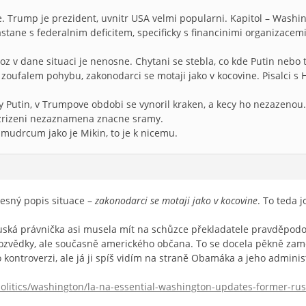
 Trump je prezident, uvnitr USA velmi popularni. Kapitol – Washi
astane s federalnim deficitem, specificky s financinimi organizace
 coz v dane situaci je nenosne. Chytani se stebla, co kde Putin nebo
v zoufalem pohybu, zakonodarci se motaji jako v kocovine. Pisalci s
ky Putin, v Trumpove obdobi se vynoril kraken, a kecy ho nezazeno
i zrizeni nezaznamena znacne sramy.
mudrcum jako je Mikin, to je k nicemu.
řesný popis situace –
zakonodarci se motaji jako v kocovine
. To teda j
 ruská právnička asi musela mít na schůzce překladatele pravděpod
ozvědky, ale současně amerického občana. To se docela pěkně zam
 kontroverzi, ale já ji spíš vidím na straně Obamáka a jeho administ
olitics/washington/la-na-essential-washington-updates-former-russ