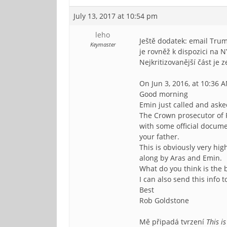
July 13, 2017 at 10:54 pm
leho
Ještě dodatek: email Trum
Keymaster
je rovněž k dispozici na 
Nejkritizovanější část je 
On Jun 3, 2016, at 10:36 
Good morning
Emin just called and aske
The Crown prosecutor of 
with some official docume
your father.
This is obviously very hi
along by Aras and Emin.
What do you think is the 
I can also send this info t
Best
Rob Goldstone
Mě připadá tvrzení
This i