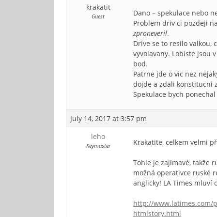
krakatit
Dano – spekulace nebo ne.
Guest
Problem driv ci pozdeji n
zproneveril
.
Drive se to resilo valkou,
vyvolavany. Lobiste jsou 
bod.
Patrne jde o vic nez neja
dojde a zdali konstitucn
Spekulace bych ponechal 
July 14, 2017 at 3:57 pm
leho
Krakatite, celkem velmi p
Keymaster
Tohle je zajímavé, takže
možná operativce ruské r
anglicky! LA Times mluví o
http://www.latimes.com/p
htmlstory.html