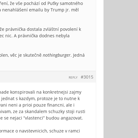
ření, že vše pochází od Puťky samotného
za nenahlášení emailu by Trump jr. měl
že právnička dostala zvláštní povolení k
bec nic. A právnička dodnes nebyla
len, věc je skutečně
nothingburger
. Jedná
#3015
REPLY
ipade konspirovali na konkretnejsi zajmy
jednat s kazdym, protoze je to nutne k
ani neni a prioi pouze financni, ale i
ivam, ze za skandalem schuzky stoji rusti
ze se nejaci “vlastenci” budou angazovat.
formace o navstevnicich, schuze v ramci