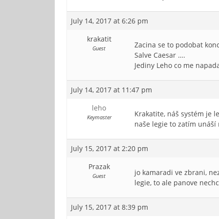
July 14, 2017 at 6:26 pm
krakatit
Zacina se to podobat konc
Guest
Salve Caesar ….
Jediny Leho co me napada 
July 14, 2017 at 11:47 pm
leho
Krakatite, náš systém je l
Keymaster
naše legie to zatím unáší
July 15, 2017 at 2:20 pm
Prazak
jo kamaradi ve zbrani, nez
Guest
legie, to ale panove nec
July 15, 2017 at 8:39 pm