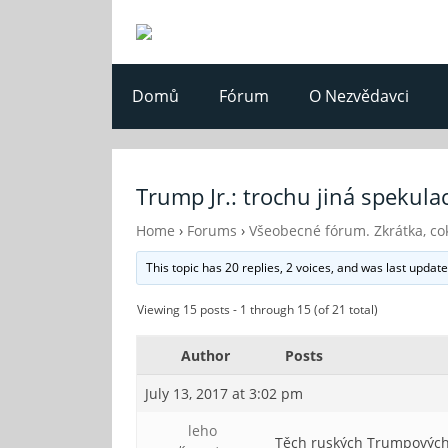
Domů
Fórum
O Nezvědavci
Trump Jr.: trochu jiná spekul
Home
›
Forums
›
Všeobecné fórum. Zkrátka, cok
This topic has 20 replies, 2 voices, and was last updat
Viewing 15 posts - 1 through 15 (of 21 total)
Author
Posts
July 13, 2017 at 3:02 pm
leho
Těch ruských Trumpových k