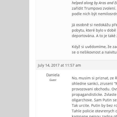
helped along by Aras and E
zařídit Trumpovo zvolení.
podle nich být nemilosrdn
Já osobně si nedokážu pře
pobytu, které bylo v době
deportována. A to je také 
Když si uvědomíme, že za
se o nešikovnost a naivitu
July 14, 2017 at 11:57 am
Daniela
No, musim si priznat, ze 
Guest
ohledne sankci, zruseni “
provozovani obchodu. Ovsem
propagandisticke. Zvlaste
oligarchove. Sam Putin se
Tak urcite. Putin by bez
Tahle policie otevrenych 
kampane nejsou zadna ob