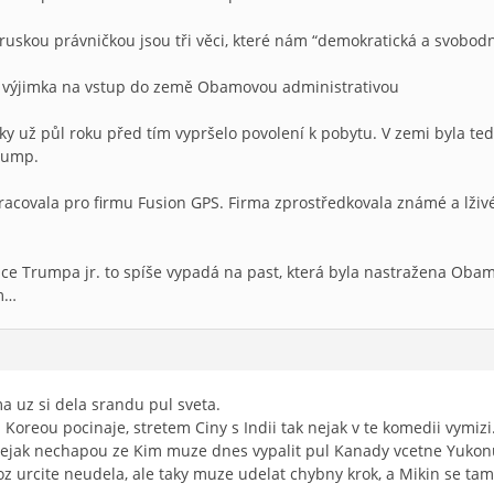
 ruskou právničkou jsou tři věci, které nám “demokratická a svobod
a výjimka na vstup do země Obamovou administrativou
ky už půl roku před tím vypršelo povolení k pobytu. V zemi byla t
Trump.
 pracovala pro firmu Fusion GPS. Firma zprostředkovala známé a lž
ce Trumpa jr. to spíše vypadá na past, která byla nastražena Oba
m…
a uz si dela srandu pul sveta.
Koreou pocinaje, stretem Ciny s Indii tak nejak v te komedii vymizi
ejak nechapou ze Kim muze dnes vypalit pul Kanady vcetne Yukon
 urcite neudela, ale taky muze udelat chybny krok, a Mikin se tam