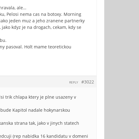
hravala, ale…
ku, Pelosi nema cas na botoxy. Morning
 jako jeden muz a jeho zranene partnerky
 jako kdyz je na drogach, cekam, kdy se
obu.
iny pasoval. Holt mame teoretickou
#3022
REPLY
 trik chlapa ktery je plne usazeny v
 bude Kapitol nadale hokynarskou
nska strana tak, jako v jinych statech
vedcuji (rep nabidka 16 kandidatu v domeni