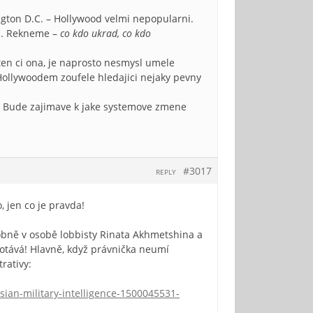
ngton D.C. – Hollywood velmi nepopularni.
mi. Rekneme –
co kdo ukrad, co kdo
 ten ci ona, je naprosto nesmysl umele
 Hollywoodem zoufele hledajici nejaky pevny
u. Bude zajimave k jake systemove zmene
#3017
REPLY
o, jen co je pravda!
obně v osobě lobbisty Rinata Akhmetshina a
otává! Hlavně, když právnička neumí
rativy:
ian-military-intelligence-1500045531-