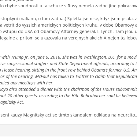
to chybe soudnosti a ta schuze s Rusy nemela zadne jine pokracova
astupkyni mafianu, o tom zadna.( Spletla jsem se, kdyz jsem psala, ze
a vetrit do vyssich americkych politickych kruhu, v dobe Obamovy ad
u o vstupu do USA od Obamovy Attorney general, L.Lynch. Tam jsou u
legalne a pritom se ukazovala na verejnych akcich.A nejen to, lobo
 with Trump Jr. on June 9, 2016, she was in Washington, D.C. for a movie
ve congressional staffers and State Department officials, according to t
a House hearing, sitting in the front row behind Obama’s former U.S. 
otos of the hearing. McFaul has taken to Twitter to claim that Republican
nied any meetings with her.
skaya also attended a dinner with the chairman of the House subcommitt
ut 20 other guests, according to the Hill. Rohrabacher said he believe
agnitsky Act.
seni kauzy Magnitsky act se timto skandalem odklada na neurcito..