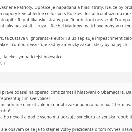
vasnene Patrioty. Oposice je napadana a hlasi ztraty. Ne, ze by pro
 a napory krve ohledne collusion s Ruskies dostal trombozu do moz
stoupil z Republikanske strany, pac Republikani nezavrhli Trumpa
ikani taky nezastali. Hruza… Rachel Maddow ma trhave pohyby rukou,
, ta zustava v ignorantske euforii a uz sepisuje impeachment zal
 akce Trumpu neexistuje zadny americky zakon, ktery by na jejich c
, daleko sympatictejsi bojovnice:
CiY
 prave odesel na operaci cimz zamezil hlasovani o Obamacare. Dalsi
reprezntujicim sve volice!
ne admine omezit volebni obdobi zakonodarcu na max. 2 terminy,
druhu!
a ho nevolil a podle vseho mu udrzuje synekuru arizonska republika
 ale obavam se ze je to stejne! Volby prezidenta o tom rovnez nas