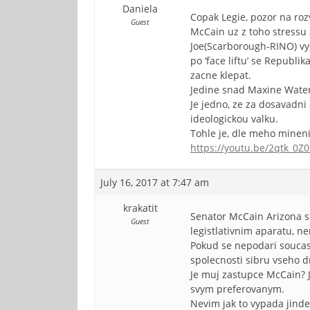
Daniela
Copak Legie, pozor na roz
Guest
McCain uz z toho stressu
Joe(Scarborough-RINO) vy
po ‘face liftu’ se Republ
zacne klepat.
Jedine snad Maxine Waters
Je jedno, ze za dosavadni
ideologickou valku.
Tohle je, dle meho mineni
https://youtu.be/2qtk_0Z0
July 16, 2017 at 7:47 am
krakatit
Senator McCain Arizona si
Guest
legistlativnim aparatu, ne
Pokud se nepodari soucas
spolecnosti sibru vseho 
Je muj zastupce McCain? J
svym preferovanym.
Nevim jak to vypada jinde