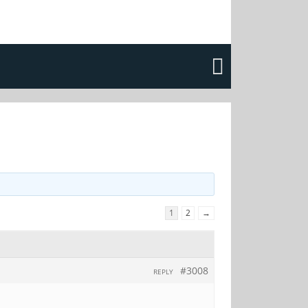
1
2
→
#3008
REPLY