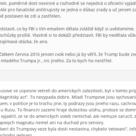
min.
poměrně dost nevinné a rozhodně se nejedná o oficielní vyjád
 Ale pro fanatické antitrupisty se jedná o důkaz zrady a už jenom 
ě postaven ke zdi a zastřelen.
dstavit, co by FBI s tím emailem dělala zvláště když si uvědomíme, 
 schůzky prošlé. Vlastně si to dokáži představit. FBI by nedělala vů
zajímavá otázka, že ano.
čátkem června 2016 jenom cvok nebo já by věřil, že Trump bude zvo
 mladého Trumpa jr., nic jiného. Za to bych ho nestřílel.
Rusove se uspesne vetreli do americkych zalezitosti, byt v tomto pr
Magnitsky act”. To nevypada dobre. Mladi Trumpove jsou vychovani 
, v politice je to trochu jine, ty podrazy jsou jineho razu, cachrov
 u Rusu. To financni zazemi hraje dulezitou ulohu, protoze se domn
 vyjadril, ze se do americkych voleb nemichal, ale nemuze zarucit, 
 ropovych magnatu nemel ani na duchod pro seniory.
dveri do Trumpovy veze byla dosti nestastna, chybelo ‘vetovani”, in
chodni jednani..