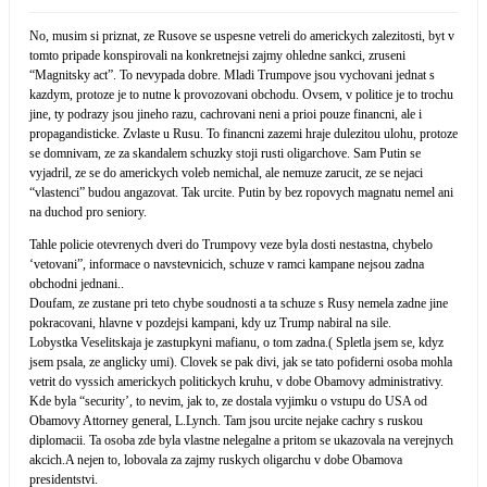
No, musim si priznat, ze Rusove se uspesne vetreli do americkych zalezitosti, byt v
tomto pripade konspirovali na konkretnejsi zajmy ohledne sankci, zruseni
“Magnitsky act”. To nevypada dobre. Mladi Trumpove jsou vychovani jednat s
kazdym, protoze je to nutne k provozovani obchodu. Ovsem, v politice je to trochu
jine, ty podrazy jsou jineho razu, cachrovani neni a prioi pouze financni, ale i
propagandisticke. Zvlaste u Rusu. To financni zazemi hraje dulezitou ulohu, protoze
se domnivam, ze za skandalem schuzky stoji rusti oligarchove. Sam Putin se
vyjadril, ze se do americkych voleb nemichal, ale nemuze zarucit, ze se nejaci
“vlastenci” budou angazovat. Tak urcite. Putin by bez ropovych magnatu nemel ani
na duchod pro seniory.
Tahle policie otevrenych dveri do Trumpovy veze byla dosti nestastna, chybelo
‘vetovani”, informace o navstevnicich, schuze v ramci kampane nejsou zadna
obchodni jednani..
Doufam, ze zustane pri teto chybe soudnosti a ta schuze s Rusy nemela zadne jine
pokracovani, hlavne v pozdejsi kampani, kdy uz Trump nabiral na sile.
Lobystka Veselitskaja je zastupkyni mafianu, o tom zadna.( Spletla jsem se, kdyz
jsem psala, ze anglicky umi). Clovek se pak divi, jak se tato pofiderni osoba mohla
vetrit do vyssich americkych politickych kruhu, v dobe Obamovy administrativy.
Kde byla “security’, to nevim, jak to, ze dostala vyjimku o vstupu do USA od
Obamovy Attorney general, L.Lynch. Tam jsou urcite nejake cachry s ruskou
diplomacii. Ta osoba zde byla vlastne nelegalne a pritom se ukazovala na verejnych
akcich.A nejen to, lobovala za zajmy ruskych oligarchu v dobe Obamova
presidentstvi.