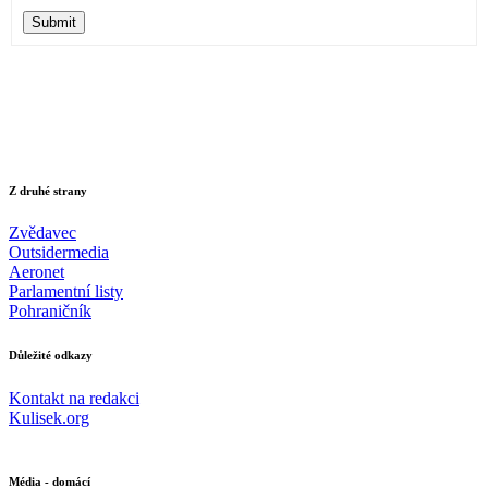
Submit
Z druhé strany
Zvědavec
Outsidermedia
Aeronet
Parlamentní listy
Pohraničník
Důležité odkazy
Kontakt na redakci
Kulisek.org
Média - domácí