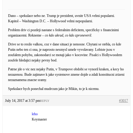
Dano – spekulace nebo ne. Trump je prezident, uvnitr USA velmi popularni.
Kapitol – Washington D.C. – Hollywood velmi nepopularni.
Problem driv ci pozdeji nastane s federalnim deficitem, specificky s financinimi
organizacemi. Rekneme –
co kdo ukrad, co kdo zproneveril
.
Drive se to resilo valkou, coz v dane situaci je nenosne. Chytani se stebla, co kde
Putin nebo ten ci ona, je naprosto nesmysl umele vyvolavany. Lobiste jsou v
zoufalem pohybu, zakonodarci se motaji jako v kocovine. Pisalci s Hollywoodem
zoufele hledajici nejaky pevny bod.
Patrne jde o vic nez nejaky Putin, v Trumpove obdobi se vynoril kraken, a kecy ho
nezazenou. Bude zajimave k jake systemove zmene dojde a zdali konstitucni zrizeni
nezaznamena znacne sramy.
Spekulace bych ponechal mudrcum jako je Mikin, to je k nicemu.
July 14, 2017 at 3:57 pm
#3017
REPLY
leho
Keymaster