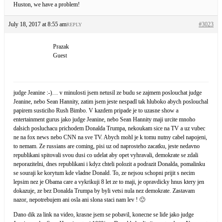
Huston, we have a problem!
July 18, 2017 at 8:55 am
#3023
REPLY
Prazak
Guest
judge Jeanine :-)… v minulosti jsem netusil ze budu se zajmem poslouchat judge
Jeanine, nebo Sean Hannity, zatim jsem jeste nespadl tak hluboko abych poslouchal
papirem susticiho Rush Bimbo. V kazdem pripade je to uzasne show a
entertainment gurus jako judge Jeanine, nebo Sean Hannity maji urcite mnoho
dalsich posluchacu prichodem Donalda Trumpa, nekoukam sice na TV a uz vubec
ne na fox news nebo CNN na sve TV. Abych mohl je k tomu nutny cabel napojeni,
to nemam. Ze russians are coming, pisi uz od naprosteho zacatku, jeste nedavno
republikani spitovali svou dusi co udelat aby opet vyhravali, demokrate se zdali
neporazitelni, dnes republikani i kdyz chteli polozit a podrazit Donalda, pomalinku
se souraji ke korytum kde vladne Donald. To, ze nejsou schopni prijit s necim
lepsim nez je Obama care a vykrikuji 8 let ze to maji, je opravdicky hnus ktery jen
dokazuje, ze bez Donalda Trumpa by byli vetsi nula nez demokrate. Zastavam
nazor, nepotrebujem ani osla ani slona staci nam lev ! 🙂
Dano dik za link na video, krasne jsem se pobavil, konecne se lide jako judge