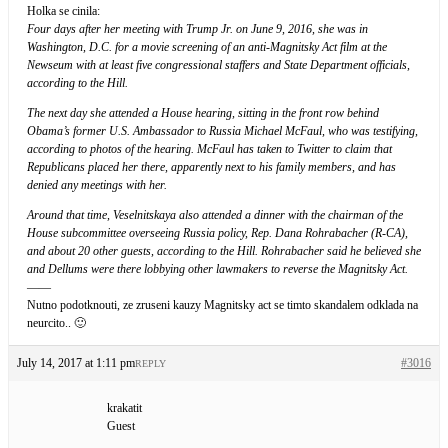
Holka se cinila:
Four days after her meeting with Trump Jr. on June 9, 2016, she was in
Washington, D.C. for a movie screening of an anti-Magnitsky Act film at the
Newseum with at least five congressional staffers and State Department officials,
according to the Hill.
The next day she attended a House hearing, sitting in the front row behind
Obama’s former U.S. Ambassador to Russia Michael McFaul, who was testifying,
according to photos of the hearing. McFaul has taken to Twitter to claim that
Republicans placed her there, apparently next to his family members, and has
denied any meetings with her.
Around that time, Veselnitskaya also attended a dinner with the chairman of the
House subcommittee overseeing Russia policy, Rep. Dana Rohrabacher (R-CA),
and about 20 other guests, according to the Hill. Rohrabacher said he believed she
and Dellums were there lobbying other lawmakers to reverse the Magnitsky Act.
——
Nutno podotknouti, ze zruseni kauzy Magnitsky act se timto skandalem odklada na
neurcito.. 🙂
July 14, 2017 at 1:11 pm
#3016
REPLY
krakatit
Guest