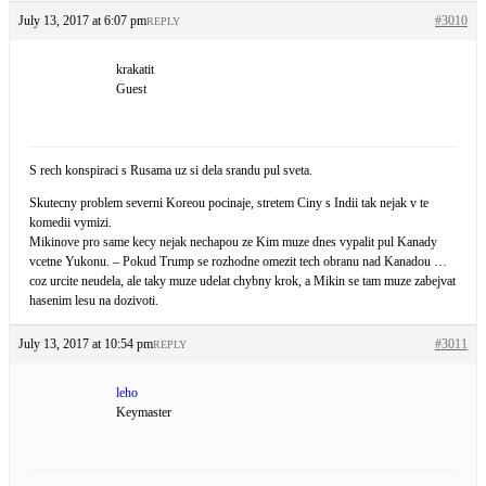
July 13, 2017 at 6:07 pm
#3010
REPLY
krakatit
Guest
S rech konspiraci s Rusama uz si dela srandu pul sveta.
Skutecny problem severni Koreou pocinaje, stretem Ciny s Indii tak nejak v te
komedii vymizi.
Mikinove pro same kecy nejak nechapou ze Kim muze dnes vypalit pul Kanady
vcetne Yukonu. – Pokud Trump se rozhodne omezit tech obranu nad Kanadou …
coz urcite neudela, ale taky muze udelat chybny krok, a Mikin se tam muze zabejvat
hasenim lesu na dozivoti.
July 13, 2017 at 10:54 pm
#3011
REPLY
leho
Keymaster