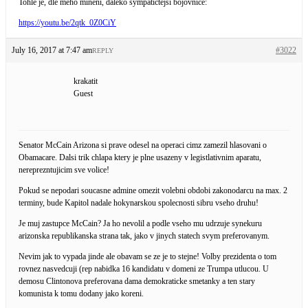
Tohle je, dle meho mineni, daleko sympatictejsi bojovnice:
https://youtu.be/2qtk_0Z0CiY
July 16, 2017 at 7:47 am
#3022
REPLY
krakatit
Guest
Senator McCain Arizona si prave odesel na operaci cimz zamezil hlasovani o
Obamacare. Dalsi trik chlapa ktery je plne usazeny v legistlativnim aparatu,
nereprezntujicim sve volice!
Pokud se nepodari soucasne admine omezit volebni obdobi zakonodarcu na max. 2
terminy, bude Kapitol nadale hokynarskou spolecnosti sibru vseho druhu!
Je muj zastupce McCain? Ja ho nevolil a podle vseho mu udrzuje synekuru
arizonska republikanska strana tak, jako v jinych statech svym preferovanym.
Nevim jak to vypada jinde ale obavam se ze je to stejne! Volby prezidenta o tom
rovnez nasvedcuji (rep nabidka 16 kandidatu v domeni ze Trumpa utlucou. U
demosu Clintonova preferovana dama demokraticke smetanky a ten stary
komunista k tomu dodany jako koreni.