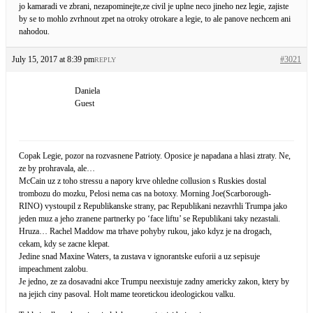
jo kamaradi ve zbrani, nezapominejte,ze civil je uplne neco jineho nez legie, zajiste
by se to mohlo zvrhnout zpet na otroky otrokare a legie, to ale panove nechcem ani
nahodou.
July 15, 2017 at 8:39 pm
#3021
REPLY
Daniela
Guest
Copak Legie, pozor na rozvasnene Patrioty. Oposice je napadana a hlasi ztraty. Ne,
ze by prohravala, ale…
McCain uz z toho stressu a napory krve ohledne collusion s Ruskies dostal
trombozu do mozku, Pelosi nema cas na botoxy. Morning Joe(Scarborough-
RINO) vystoupil z Republikanske strany, pac Republikani nezavrhli Trumpa jako
jeden muz a jeho zranene partnerky po ‘face liftu’ se Republikani taky nezastali.
Hruza… Rachel Maddow ma trhave pohyby rukou, jako kdyz je na drogach,
cekam, kdy se zacne klepat.
Jedine snad Maxine Waters, ta zustava v ignorantske euforii a uz sepisuje
impeachment zalobu.
Je jedno, ze za dosavadni akce Trumpu neexistuje zadny americky zakon, ktery by
na jejich ciny pasoval. Holt mame teoretickou ideologickou valku.