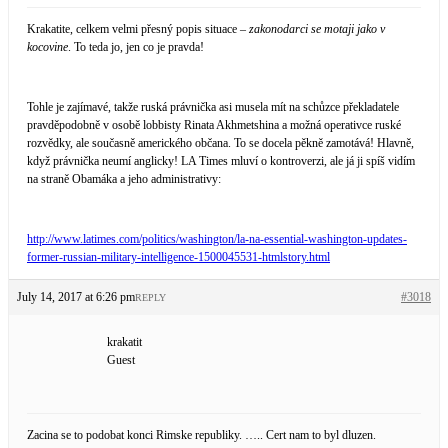
Krakatite, celkem velmi přesný popis situace –
zakonodarci se motaji jako v
kocovine
. To teda jo, jen co je pravda!
Tohle je zajímavé, takže ruská právnička asi musela mít na schůzce překladatele
pravděpodobně v osobě lobbisty Rinata Akhmetshina a možná operativce ruské
rozvědky, ale současně amerického občana. To se docela pěkně zamotává! Hlavně,
když právnička neumí anglicky! LA Times mluví o kontroverzi, ale já ji spíš vidím
na straně Obamáka a jeho administrativy:
http://www.latimes.com/politics/washington/la-na-essential-washington-updates-
former-russian-military-intelligence-1500045531-htmlstory.html
July 14, 2017 at 6:26 pm
#3018
REPLY
krakatit
Guest
Zacina se to podobat konci Rimske republiky. ….. Cert nam to byl dluzen.