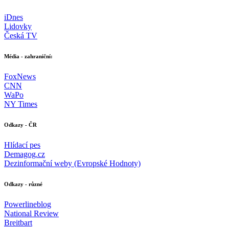
iDnes
Lidovky
Česká TV
Média - zahraniční:
FoxNews
CNN
WaPo
NY Times
Odkazy - ČR
Hlídací pes
Demagog.cz
Dezinformační weby (Evropské Hodnoty)
Odkazy - různé
Powerlineblog
National Review
Breitbart