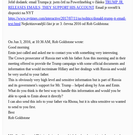
Ještě dodatek: email Trumpa jr. jsem četl na Powerlineblog v článku
TRUMP JR.
RELEASES EMAILS; THEY SUPPORT HIS ACCOUNT
. Email je rovněž k
dispozici na NYT
https://www.nytimes.com/interactive/2017/07/11/us/politics/donald-trump-jr-email-
text.html
Nejkritizovanější část je ze 3. června 2016 od Rob Goldstona:
On Jun 3, 2016, at 10:36 AM, Rob Goldstone wrote:
Good morning
Emin just called and asked me to contact you with something very interesting.
The Crown prosecutor of Russia met with his father Aras this morning and in their
meeting offered to provide the Trump campaign with some official documents and
information that would incriminate Hillary and her dealings with Russia and would
be very useful to your father.
This is obviously very high level and sensitive information but is part of Russia
and its government’s support for Mr. Trump – helped along by Aras and Emin.
What do you think is the best way to handle this information and would you be
able to speak to Emin about it directly?
I can also send this info to your father via Rhona, but it is ultra sensitive so wanted
to send to you first.
Best
Rob Goldstone