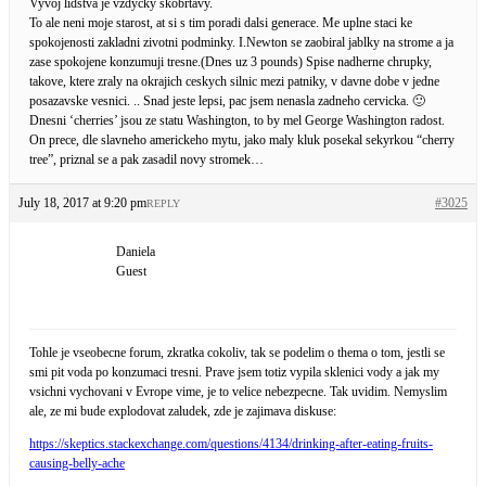
Vyvoj lidstva je vzdycky skobrtavy.
To ale neni moje starost, at si s tim poradi dalsi generace. Me uplne staci ke
spokojenosti zakladni zivotni podminky. I.Newton se zaobiral jablky na strome a ja
zase spokojene konzumuji tresne.(Dnes uz 3 pounds) Spise nadherne chrupky,
takove, ktere zraly na okrajich ceskych silnic mezi patniky, v davne dobe v jedne
posazavske vesnici. .. Snad jeste lepsi, pac jsem nenasla zadneho cervicka. 🙂
Dnesni ‘cherries’ jsou ze statu Washington, to by mel George Washington radost.
On prece, dle slavneho americkeho mytu, jako maly kluk posekal sekyrkou “cherry
tree”, priznal se a pak zasadil novy stromek…
July 18, 2017 at 9:20 pm
#3025
REPLY
Daniela
Guest
Tohle je vseobecne forum, zkratka cokoliv, tak se podelim o thema o tom, jestli se
smi pit voda po konzumaci tresni. Prave jsem totiz vypila sklenici vody a jak my
vsichni vychovani v Evrope vime, je to velice nebezpecne. Tak uvidim. Nemyslim
ale, ze mi bude explodovat zaludek, zde je zajimava diskuse:
https://skeptics.stackexchange.com/questions/4134/drinking-after-eating-fruits-
causing-belly-ache