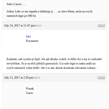
Salve Caesar ….
Jediny Leho co me napada a uklidnuje je …..ze slavu Rima, nesla na svych
ramenech legie po 900 let.
July 14, 2017 at 11:47 pm
#3019
REPLY
leho
Keymaster
Krakatite, náš systém je lepší. Ale jak dlouho vydrží, to těžko říct a my to rozhodně
nevyřešíme. To je na těch příštích generacích. A ta naše legie to zatím unáší na
svých ramenech velmi dobře. Jde o to aby akorát dostávala relevantní rozkazy…
July 15, 2017 at 2:20 pm
#3020
REPLY
Prazak
Guest