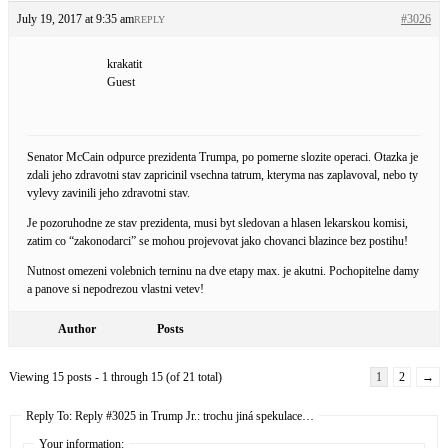
July 19, 2017 at 9:35 am
#3026
REPLY
krakatit
Guest
Senator McCain odpurce prezidenta Trumpa, po pomerne slozite operaci. Otazka je
zdali jeho zdravotni stav zapricinil vsechna tatrum, kteryma nas zaplavoval, nebo ty
vylevy zavinili jeho zdravotni stav.
Je pozoruhodne ze stav prezidenta, musi byt sledovan a hlasen lekarskou komisi,
zatim co “zakonodarci” se mohou projevovat jako chovanci blazince bez postihu!
Nutnost omezeni volebnich terninu na dve etapy max. je akutni. Pochopitelne damy
a panove si nepodrezou vlastni vetev!
Author
Posts
Viewing 15 posts - 1 through 15 (of 21 total)
1
2
→
Reply To: Reply #3025 in Trump Jr.: trochu jiná spekulace…
Your information: