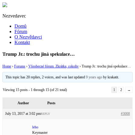
Nezvedavec
Domů
Fórum
O Nezvědavci
Kontakt
Trump Jr.: trochu jiná spekulace…
Home
›
Forums
›
Všeobecné fórum. Zkrátka, cokoliv
›
Trump Jr.: trochu jiná spekulace…
This topic has 20 replies, 2 voices, and was last updated
9 years ago
by
krakatit
.
Viewing 15 posts - 1 through 15 (of 21 total)
1
2
→
Author
Posts
July 13, 2017 at 3:02 pm
#3008
REPLY
leho
Keymaster