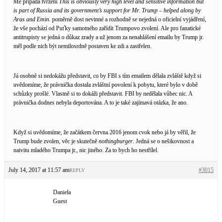
Mě připadá tvrzení
This is obviously very high level and sensitive information but
is part of Russia and its government’s support for Mr. Trump – helped along by
Aras and Emin.
poměrně dost nevinné a rozhodně se nejedná o oficielní vyjádření,
že vše pochází od Puťky samotného zařídit Trumpovo zvolení. Ale pro fanatické
antitrupisty se jedná o důkaz zrady a už jenom za nenahlášení emailu by Trump jr.
měl podle nich být nemilosrdně postaven ke zdi a zastřelen.
Já osobně si nedokážu představit, co by FBI s tím emailem dělala zvláště když si
uvědomíme, že právnička dostala zvláštní povolení k pobytu, které bylo v době
schůzky prošlé. Vlastně si to dokáži představit. FBI by nedělala vůbec nic. A
právnička dodnes nebyla deportována. A to je také zajímavá otázka, že ano.
Když si uvědomíme, že začátkem června 2016 jenom cvok nebo já by věřil, že
Trump bude zvolen, věc je skutečně
nothingburger
. Jedná se o nešikovnost a
naivitu mladého Trumpa jr., nic jiného. Za to bych ho nestřílel.
July 14, 2017 at 11:57 am
#3015
REPLY
Daniela
Guest