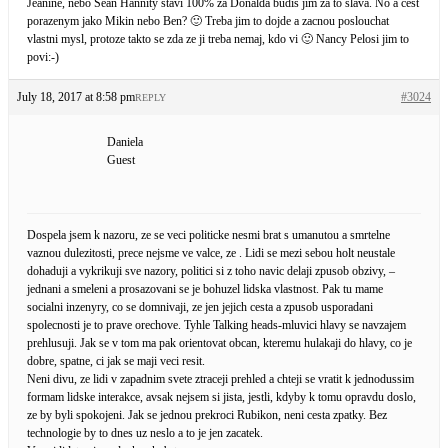
Jeanine, nebo Sean Hannity stavi 100% za Donalda budis jim za to slava. No a cest
porazenym jako Mikin nebo Ben? 🙂 Treba jim to dojde a zacnou poslouchat
vlastni mysl, protoze takto se zda ze ji treba nemaj, kdo vi 🙂 Nancy Pelosi jim to
povi:-)
July 18, 2017 at 8:58 pm
#3024
REPLY
Daniela
Guest
Dospela jsem k nazoru, ze se veci politicke nesmi brat s umanutou a smrtelne
vaznou dulezitosti, prece nejsme ve valce, ze . Lidi se mezi sebou holt neustale
dohaduji a vykrikuji sve nazory, politici si z toho navic delaji zpusob obzivy, –
jednani a smeleni a prosazovani se je bohuzel lidska vlastnost. Pak tu mame
socialni inzenyry, co se domnivaji, ze jen jejich cesta a zpusob usporadani
spolecnosti je to prave orechove. Tyhle Talking heads-mluvici hlavy se navzajem
prehlusuji. Jak se v tom ma pak orientovat obcan, kteremu hulakaji do hlavy, co je
dobre, spatne, ci jak se maji veci resit.
Neni divu, ze lidi v zapadnim svete ztraceji prehled a chteji se vratit k jednodussim
formam lidske interakce, avsak nejsem si jista, jestli, kdyby k tomu opravdu doslo,
ze by byli spokojeni. Jak se jednou prekroci Rubikon, neni cesta zpatky. Bez
technologie by to dnes uz neslo a to je jen zacatek.