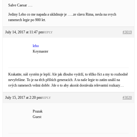
Salve Caesar ….
Jediny Leho co me napada a uklidnuje je …..ze slavu Rima, nesla na svych
ramenech legie po 900 let.
July 14, 2017 at 11:47 pm
#3019
REPLY
leho
Keymaster
Krakatite, náš systém je lepší. Ale jak dlouho vydrží, to těžko říct a my to rozhodně
nevyřešíme. To je na těch příštích generacích. A ta naše legie to zatím unáší na
svých ramenech velmi dobře. Jde o to aby akorát dostávala relevantní rozkazy…
July 15, 2017 at 2:20 pm
#3020
REPLY
Prazak
Guest