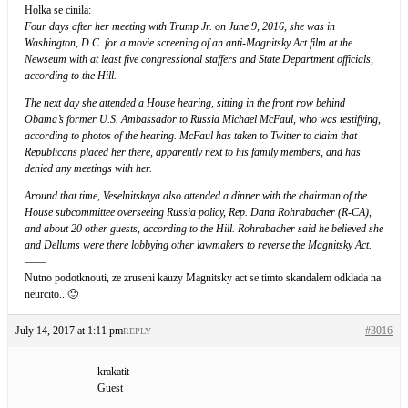
Holka se cinila:
Four days after her meeting with Trump Jr. on June 9, 2016, she was in
Washington, D.C. for a movie screening of an anti-Magnitsky Act film at the
Newseum with at least five congressional staffers and State Department officials,
according to the Hill.
The next day she attended a House hearing, sitting in the front row behind
Obama’s former U.S. Ambassador to Russia Michael McFaul, who was testifying,
according to photos of the hearing. McFaul has taken to Twitter to claim that
Republicans placed her there, apparently next to his family members, and has
denied any meetings with her.
Around that time, Veselnitskaya also attended a dinner with the chairman of the
House subcommittee overseeing Russia policy, Rep. Dana Rohrabacher (R-CA),
and about 20 other guests, according to the Hill. Rohrabacher said he believed she
and Dellums were there lobbying other lawmakers to reverse the Magnitsky Act.
——
Nutno podotknouti, ze zruseni kauzy Magnitsky act se timto skandalem odklada na
neurcito.. 🙂
July 14, 2017 at 1:11 pm
#3016
REPLY
krakatit
Guest