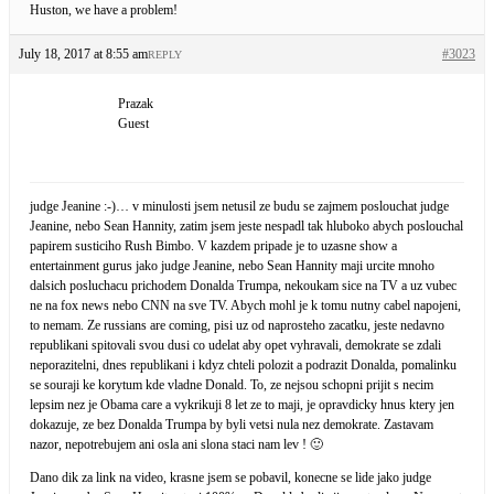
Huston, we have a problem!
July 18, 2017 at 8:55 am
#3023
REPLY
Prazak
Guest
judge Jeanine :-)… v minulosti jsem netusil ze budu se zajmem poslouchat judge
Jeanine, nebo Sean Hannity, zatim jsem jeste nespadl tak hluboko abych poslouchal
papirem susticiho Rush Bimbo. V kazdem pripade je to uzasne show a
entertainment gurus jako judge Jeanine, nebo Sean Hannity maji urcite mnoho
dalsich posluchacu prichodem Donalda Trumpa, nekoukam sice na TV a uz vubec
ne na fox news nebo CNN na sve TV. Abych mohl je k tomu nutny cabel napojeni,
to nemam. Ze russians are coming, pisi uz od naprosteho zacatku, jeste nedavno
republikani spitovali svou dusi co udelat aby opet vyhravali, demokrate se zdali
neporazitelni, dnes republikani i kdyz chteli polozit a podrazit Donalda, pomalinku
se souraji ke korytum kde vladne Donald. To, ze nejsou schopni prijit s necim
lepsim nez je Obama care a vykrikuji 8 let ze to maji, je opravdicky hnus ktery jen
dokazuje, ze bez Donalda Trumpa by byli vetsi nula nez demokrate. Zastavam
nazor, nepotrebujem ani osla ani slona staci nam lev ! 🙂
Dano dik za link na video, krasne jsem se pobavil, konecne se lide jako judge