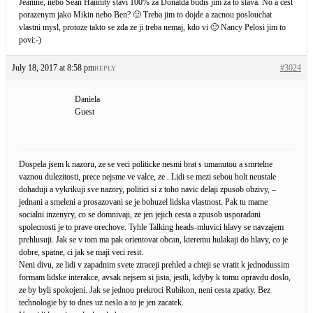
Jeanine, nebo Sean Hannity stavi 100% za Donalda budis jim za to slava. No a cest
porazenym jako Mikin nebo Ben? 🙂 Treba jim to dojde a zacnou poslouchat
vlastni mysl, protoze takto se zda ze ji treba nemaj, kdo vi 🙂 Nancy Pelosi jim to
povi:-)
July 18, 2017 at 8:58 pm
#3024
REPLY
Daniela
Guest
Dospela jsem k nazoru, ze se veci politicke nesmi brat s umanutou a smrtelne
vaznou dulezitosti, prece nejsme ve valce, ze . Lidi se mezi sebou holt neustale
dohaduji a vykrikuji sve nazory, politici si z toho navic delaji zpusob obzivy, –
jednani a smeleni a prosazovani se je bohuzel lidska vlastnost. Pak tu mame
socialni inzenyry, co se domnivaji, ze jen jejich cesta a zpusob usporadani
spolecnosti je to prave orechove. Tyhle Talking heads-mluvici hlavy se navzajem
prehlusuji. Jak se v tom ma pak orientovat obcan, kteremu hulakaji do hlavy, co je
dobre, spatne, ci jak se maji veci resit.
Neni divu, ze lidi v zapadnim svete ztraceji prehled a chteji se vratit k jednodussim
formam lidske interakce, avsak nejsem si jista, jestli, kdyby k tomu opravdu doslo,
ze by byli spokojeni. Jak se jednou prekroci Rubikon, neni cesta zpatky. Bez
technologie by to dnes uz neslo a to je jen zacatek.