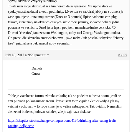
Vyvoj lidstva je vzdycky skobrtavy.
To ale neni moje starost, at si s tim poradi dalsi generace. Me uplne staci ke
spokojenosti zakladni zivotni podminky. I.Newton se zaobiral jablky na strome a ja
zase spokojene konzumuji tresne.(Dnes uz 3 pounds) Spise nadherne chrupky,
takove, ktere zraly na okrajich ceskych silnic mezi patniky, v davne dobe v jedne
posazavske vesnici. .. Snad jeste lepsi, pac jsem nenasla zadneho cervicka. 🙂
Dnesni ‘cherries’ jsou ze statu Washington, to by mel George Washington radost.
On prece, dle slavneho americkeho mytu, jako maly kluk posekal sekyrkou “cherry
tree”, priznal se a pak zasadil novy stromek…
July 18, 2017 at 9:20 pm
#3025
REPLY
Daniela
Guest
Tohle je vseobecne forum, zkratka cokoliv, tak se podelim o thema o tom, jestli se
smi pit voda po konzumaci tresni. Prave jsem totiz vypila sklenici vody a jak my
vsichni vychovani v Evrope vime, je to velice nebezpecne. Tak uvidim. Nemyslim
ale, ze mi bude explodovat zaludek, zde je zajimava diskuse:
https://skeptics.stackexchange.com/questions/4134/drinking-after-eating-fruits-
causing-belly-ache