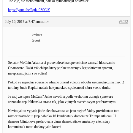
Tohle je, dle meho mineni, daleko sympatictejsi bojovnice:
https://youtu.be/2qtk_0Z0CiY
July 16, 2017 at 7:47 am
#3022
REPLY
krakatit
Guest
Senator McCain Arizona si prave odesel na operaci cimz zamezil hlasovani o
Obamacare. Dalsi trik chlapa ktery je plne usazeny v legistlativnim aparatu,
nereprezntujicim sve volice!
Pokud se nepodari soucasne admine omezit volebni obdobi zakonodarcu na max. 2
terminy, bude Kapitol nadale hokynarskou spolecnosti sibru vseho druhu!
Je muj zastupce McCain? Ja ho nevolil a podle vseho mu udrzuje synekuru
arizonska republikanska strana tak, jako v jinych statech svym preferovanym.
Nevim jak to vypada jinde ale obavam se ze je to stejne! Volby prezidenta o tom
rovnez nasvedcuji (rep nabidka 16 kandidatu v domeni ze Trumpa utlucou. U
demosu Clintonova preferovana dama demokraticke smetanky a ten stary
komunista k tomu dodany jako koreni.