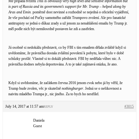
Mě připadá tvrzení
This is obviously very high level and sensitive information but
is part of Russia and its government’s support for Mr. Trump – helped along by
Aras and Emin.
poměrně dost nevinné a rozhodně se nejedná o oficielní vyjádření,
že vše pochází od Puťky samotného zařídit Trumpovo zvolení. Ale pro fanatické
antitrupisty se jedná o důkaz zrady a už jenom za nenahlášení emailu by Trump jr.
měl podle nich být nemilosrdně postaven ke zdi a zastřelen.
Já osobně si nedokážu představit, co by FBI s tím emailem dělala zvláště když si
uvědomíme, že právnička dostala zvláštní povolení k pobytu, které bylo v době
schůzky prošlé. Vlastně si to dokáži představit. FBI by nedělala vůbec nic. A
právnička dodnes nebyla deportována. A to je také zajímavá otázka, že ano.
Když si uvědomíme, že začátkem června 2016 jenom cvok nebo já by věřil, že
Trump bude zvolen, věc je skutečně
nothingburger
. Jedná se o nešikovnost a
naivitu mladého Trumpa jr., nic jiného. Za to bych ho nestřílel.
July 14, 2017 at 11:57 am
#3015
REPLY
Daniela
Guest