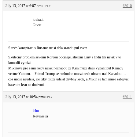
July 13, 2017 at 6:07 pm
#3010
REPLY
krakatit
Guest
S rech konspiraci s Rusama uz si dela srandu pul sveta.
Skutecny problem severni Koreou pocinaje, stretem Ciny s Indii tak nejak v te
komedii vymizi.
Mikinove pro same kecy nejak nechapou ze Kim muze dnes vypalit pul Kanady
vcetne Yukonu. – Pokud Trump se rozhodne omezit tech obranu nad Kanadou …
coz urcite neudela, ale taky muze udelat chybny krok, a Mikin se tam muze zabejvat
hasenim lesu na dozivoti.
July 13, 2017 at 10:54 pm
#3011
REPLY
leho
Keymaster