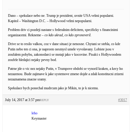
Dano – spekulace nebo ne. Trump je prezident, uvnitr USA velmi popularni.
Kapitol – Washington D.C. – Hollywood velmi nepopularni.
Problem driv ci pozdeji nastane s federalnim deficitem, specificky s financinimi
organizacemi. Rekneme –
co kdo ukrad, co kdo zproneveril
.
Drive se to resilo valkou, coz v dane situaci je nenosne. Chytani se stebla, co kde
Putin nebo ten ci ona, je naprosto nesmysl umele vyvolavany. Lobiste jsou v
zoufalem pohybu, zakonodarci se motaji jako v kocovine. Pisalci s Hollywoodem
zoufele hledajici nejaky pevny bod.
Patrne jde o vic nez nejaky Putin, v Trumpove obdobi se vynoril kraken, a kecy ho
nezazenou. Bude zajimave k jake systemove zmene dojde a zdali konstitucni zrizeni
nezaznamena znacne sramy.
Spekulace bych ponechal mudrcum jako je Mikin, to je k nicemu.
July 14, 2017 at 3:57 pm
#3017
REPLY
leho
Keymaster