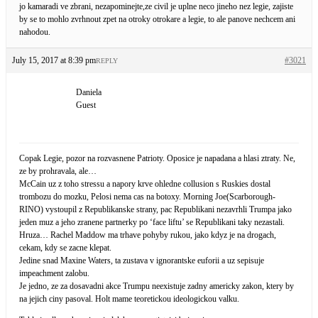
jo kamaradi ve zbrani, nezapominejte,ze civil je uplne neco jineho nez legie, zajiste
by se to mohlo zvrhnout zpet na otroky otrokare a legie, to ale panove nechcem ani
nahodou.
July 15, 2017 at 8:39 pm
#3021
REPLY
Daniela
Guest
Copak Legie, pozor na rozvasnene Patrioty. Oposice je napadana a hlasi ztraty. Ne,
ze by prohravala, ale…
McCain uz z toho stressu a napory krve ohledne collusion s Ruskies dostal
trombozu do mozku, Pelosi nema cas na botoxy. Morning Joe(Scarborough-
RINO) vystoupil z Republikanske strany, pac Republikani nezavrhli Trumpa jako
jeden muz a jeho zranene partnerky po ‘face liftu’ se Republikani taky nezastali.
Hruza… Rachel Maddow ma trhave pohyby rukou, jako kdyz je na drogach,
cekam, kdy se zacne klepat.
Jedine snad Maxine Waters, ta zustava v ignorantske euforii a uz sepisuje
impeachment zalobu.
Je jedno, ze za dosavadni akce Trumpu neexistuje zadny americky zakon, ktery by
na jejich ciny pasoval. Holt mame teoretickou ideologickou valku.