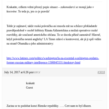
Krakatite, celkem velmi přesný popis situace –
zakonodarci se motaji jako v
kocovine
. To teda jo, jen co je pravda!
Tohle je zajímavé, takže ruská právnička asi musela mít na schůzce překladatele
pravděpodobně v osobě lobbisty Rinata Akhmetshina a možná operativce ruské
rozvědky, ale současně amerického občana. To se docela pěkně zamotává! Hlavně,
když právnička neumí anglicky! LA Times mluví o kontroverzi, ale já ji spíš vidím
na straně Obamáka a jeho administrativy:
http://www.latimes.com/politics/washington/la-na-essential-washington-updates-
former-russian-military-intelligence-1500045531-htmlstory.html
July 14, 2017 at 6:26 pm
#3018
REPLY
krakatit
Guest
Zacina se to podobat konci Rimske republiky. ….. Cert nam to byl dluzen.