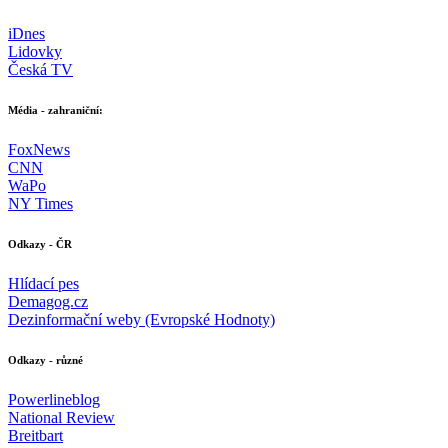
iDnes
Lidovky
Česká TV
Média - zahraniční:
FoxNews
CNN
WaPo
NY Times
Odkazy - ČR
Hlídací pes
Demagog.cz
Dezinformační weby (Evropské Hodnoty)
Odkazy - různé
Powerlineblog
National Review
Breitbart