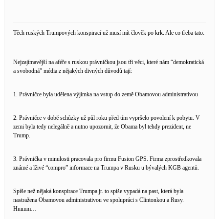
Těch ruských Trumpových konspirací už musí mít člověk po krk. Ale co třeba tato:
Nejzajímavější na aféře s ruskou právničkou jsou tři věci, které nám “demokratická
a svobodná” média z nějakých divných důvodů tají:
1. Právničce byla udělena výjimka na vstup do země Obamovou administrativou
2. Právničce v době schůzky už půl roku před tím vypršelo povolení k pobytu. V
zemi byla tedy nelegálně a nutno upozornit, že Obama byl tehdy prezident, ne
Trump.
3. Právnička v minulosti pracovala pro firmu Fusion GPS. Firma zprostředkovala
známé a lživé “compro” informace na Trumpa v Rusku u bývalých KGB agentů.
Spíše než nějaká konspirace Trumpa jr. to spíše vypadá na past, která byla
nastražena Obamovou administrativou ve spolupráci s Clintonkou a Rusy.
Hmmm…