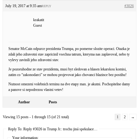
July 19, 2017 at 9:35 am
#3026
REPLY
krakatit
Guest
Senator McCain odpurce prezidenta Trumpa, po pomerne slozite operaci. Otazka je
zdali jeho zdravotni stav zapricinil vsechna tatrum, kteryma nas zaplavoval, nebo ty
vylevy zavinili jeho zdravotni stav.
Je pozoruhodne ze stav prezidenta, musi byt sledovan a hlasen lekarskou komisi,
zatim co “zakonodarci” se mohou projevovat jako chovanci blazince bez postihu!
Nutnost omezeni volebnich terninu na dve etapy max. je akutni. Pochopitelne damy
a panove si nepodrezou vlastni vetev!
Author
Posts
Viewing 15 posts - 1 through 15 (of 21 total)
1
2
→
Reply To: Reply #3026 in Trump Jr.: trochu jiná spekulace…
Your information: