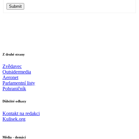
Submit
Z druhé strany
Zvědavec
Outsidermedia
Aeronet
Parlamentní listy
Pohraničník
Důležité odkazy
Kontakt na redakci
Kulisek.org
Média - domácí