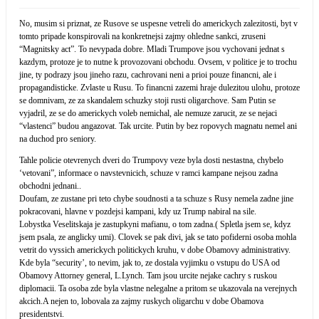
No, musim si priznat, ze Rusove se uspesne vetreli do americkych zalezitosti, byt v
tomto pripade konspirovali na konkretnejsi zajmy ohledne sankci, zruseni
“Magnitsky act”. To nevypada dobre. Mladi Trumpove jsou vychovani jednat s
kazdym, protoze je to nutne k provozovani obchodu. Ovsem, v politice je to trochu
jine, ty podrazy jsou jineho razu, cachrovani neni a prioi pouze financni, ale i
propagandisticke. Zvlaste u Rusu. To financni zazemi hraje dulezitou ulohu, protoze
se domnivam, ze za skandalem schuzky stoji rusti oligarchove. Sam Putin se
vyjadril, ze se do americkych voleb nemichal, ale nemuze zarucit, ze se nejaci
“vlastenci” budou angazovat. Tak urcite. Putin by bez ropovych magnatu nemel ani
na duchod pro seniory.
Tahle policie otevrenych dveri do Trumpovy veze byla dosti nestastna, chybelo
‘vetovani”, informace o navstevnicich, schuze v ramci kampane nejsou zadna
obchodni jednani..
Doufam, ze zustane pri teto chybe soudnosti a ta schuze s Rusy nemela zadne jine
pokracovani, hlavne v pozdejsi kampani, kdy uz Trump nabiral na sile.
Lobystka Veselitskaja je zastupkyni mafianu, o tom zadna.( Spletla jsem se, kdyz
jsem psala, ze anglicky umi). Clovek se pak divi, jak se tato pofiderni osoba mohla
vetrit do vyssich americkych politickych kruhu, v dobe Obamovy administrativy.
Kde byla “security’, to nevim, jak to, ze dostala vyjimku o vstupu do USA od
Obamovy Attorney general, L.Lynch. Tam jsou urcite nejake cachry s ruskou
diplomacii. Ta osoba zde byla vlastne nelegalne a pritom se ukazovala na verejnych
akcich.A nejen to, lobovala za zajmy ruskych oligarchu v dobe Obamova
presidentstvi.