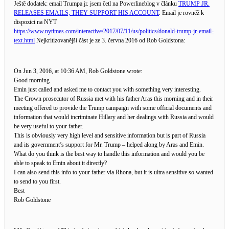
Ještě dodatek: email Trumpa jr. jsem četl na Powerlineblog v článku
TRUMP JR.
RELEASES EMAILS; THEY SUPPORT HIS ACCOUNT
. Email je rovněž k
dispozici na NYT
https://www.nytimes.com/interactive/2017/07/11/us/politics/donald-trump-jr-email-
text.html
Nejkritizovanější část je ze 3. června 2016 od Rob Goldstona:
On Jun 3, 2016, at 10:36 AM, Rob Goldstone wrote:
Good morning
Emin just called and asked me to contact you with something very interesting.
The Crown prosecutor of Russia met with his father Aras this morning and in their
meeting offered to provide the Trump campaign with some official documents and
information that would incriminate Hillary and her dealings with Russia and would
be very useful to your father.
This is obviously very high level and sensitive information but is part of Russia
and its government’s support for Mr. Trump – helped along by Aras and Emin.
What do you think is the best way to handle this information and would you be
able to speak to Emin about it directly?
I can also send this info to your father via Rhona, but it is ultra sensitive so wanted
to send to you first.
Best
Rob Goldstone