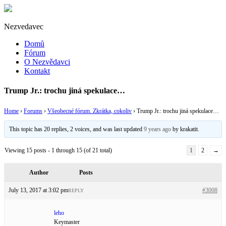
Nezvedavec
Domů
Fórum
O Nezvědavci
Kontakt
Trump Jr.: trochu jiná spekulace…
Home
›
Forums
›
Všeobecné fórum. Zkrátka, cokoliv
›
Trump Jr.: trochu jiná spekulace…
This topic has 20 replies, 2 voices, and was last updated
9 years ago
by
krakatit
.
Viewing 15 posts - 1 through 15 (of 21 total)
1
2
→
Author
Posts
July 13, 2017 at 3:02 pm
#3008
REPLY
leho
Keymaster