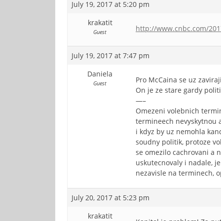
July 19, 2017 at 5:20 pm
krakatit
http://www.cnbc.com/2017
Guest
July 19, 2017 at 7:47 pm
Daniela
Pro McCaina se uz zaviraj
Guest
On je ze stare gardy polit
—–
Omezeni volebnich terminu
termineech nevyskytnou ag
i kdyz by uz nemohla kandi
soudny politik, protoze vol
se omezilo cachrovani a ne
uskutecnovaly i nadale, je
nezavisle na terminech, o
July 20, 2017 at 5:23 pm
krakatit