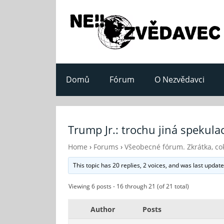
Domů
Fórum
O Nezvědavci
Trump Jr.: trochu jiná spekul
Home
›
Forums
›
Všeobecné fórum. Zkrátka, cok
This topic has 20 replies, 2 voices, and was last updat
Viewing 6 posts - 16 through 21 (of 21 total)
Author
Posts