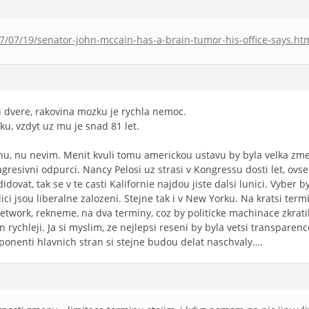
/07/19/senator-john-mccain-has-a-brain-tumor-his-office-says.ht
i dvere, rakovina mozku je rychla nemoc.
iku, vzdyt uz mu je snad 81 let.
, nu nevim. Menit kvuli tomu americkou ustavu by byla velka zmen
resivni odpurci. Nancy Pelosi uz strasi v Kongressu dosti let, ovs
dovat, tak se v te casti Kalifornie najdou jiste dalsi lunici. Vyber b
ici jsou liberalne zalozeni. Stejne tak i v New Yorku. Na kratsi termi
twork, rekneme, na dva terminy, coz by politicke machinace zkratilo
n rychleji. Ja si myslim, ze nejlepsi reseni by byla vetsi transpare
ponenti hlavnich stran si stejne budou delat naschvaly….