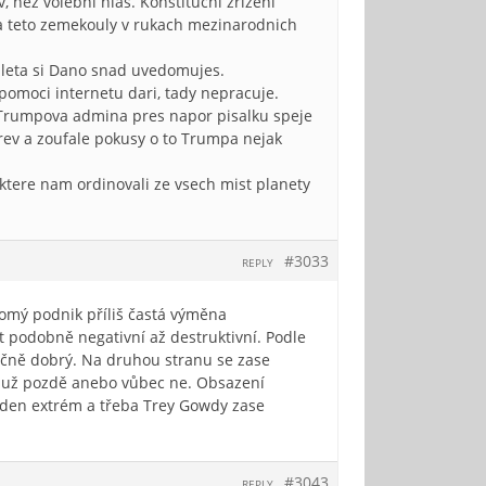
, nez volebni hlas. Konstitucni zrizeni
na teto zemekouly v rukach mezinarodnich
ty leta si Dano snad uvedomujes.
pomoci internetu dari, tady nepracuje.
nu. Trumpova admina pres napor pisalku speje
 rev a zoufale pokusy o to Trumpa nejak
ktere nam ordinovali ze vsech mist planety
#3033
REPLY
omý podnik příliš častá výměna
t podobně negativní až destruktivní. Podle
ímečně dobrý. Na druhou stranu se zase
 je už pozdě anebo vůbec ne. Obsazení
eden extrém a třeba Trey Gowdy zase
#3043
REPLY