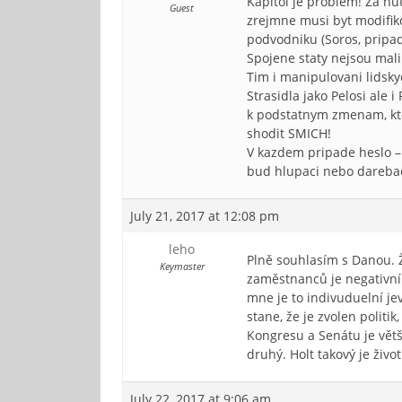
Kapitol je problem! Za nut
Guest
zrejmne musi byt modifik
podvodniku (Soros, pripad
Spojene staty nejsou malin
Tim i manipulovani lidsky
Strasidla jako Pelosi ale 
k podstatnym zmenam, kter
shodit SMICH!
V kazdem pripade heslo – 
bud hlupaci nebo darebac
July 21, 2017 at 12:08 pm
leho
Plně souhlasím s Danou. 
Keymaster
zaměstnanců je negativním
mne je to indivuduelní jev
stane, že je zvolen politi
Kongresu a Senátu je vět
druhý. Holt takový je živo
July 22, 2017 at 9:06 am