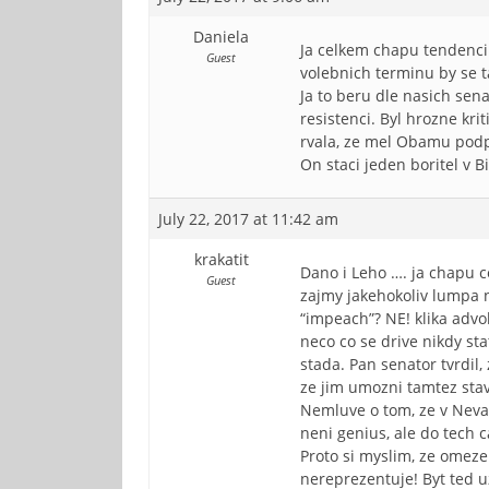
Daniela
Ja celkem chapu tendenci a
Guest
volebnich terminu by se t
Ja to beru dle nasich sen
resistenci. Byl hrozne kri
rvala, ze mel Obamu podpo
On staci jeden boritel v B
July 22, 2017 at 11:42 am
krakatit
Dano i Leho …. ja chapu ce
Guest
zajmy jakehokoliv lumpa n
“impeach”? NE! klika advo
neco co se drive nikdy sta
stada. Pan senator tvrdil
ze jim umozni tamtez sta
Nemluve o tom, ze v Nevade
neni genius, ale do tech 
Proto si myslim, ze omeze
nereprezentuje! Byt ted u