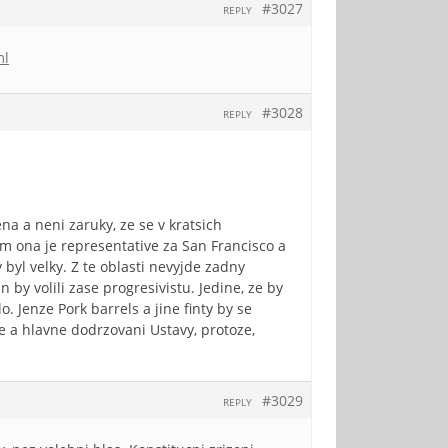
#3027
REPLY
ml
#3028
REPLY
a a neni zaruky, ze se v kratsich
em ona je representative za San Francisco a
y byl velky. Z te oblasti nevyjde zadny
n by volili zase progresivistu. Jedine, ze by
. Jenze Pork barrels a jine finty by se
nce a hlavne dodrzovani Ustavy, protoze,
#3029
REPLY