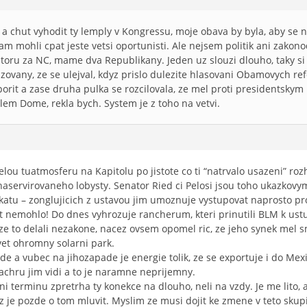
 chut vyhodit ty lemply v Kongressu, moje obava by byla, aby se nev
am mohli cpat jeste vetsi oportunisti. Ale nejsem politik ani zakono
atoru za NC, mame dva Republikany. Jeden uz slouzi dlouho, taky si 
tizovany, ze se ulejval, kdyz prislo dulezite hlasovani Obamovych re
rit a zase druha pulka se rozcilovala, ze mel proti presidentskym
ilem Dome, rekla bych. System je z toho na vetvi.
lou tuatmosferu na Kapitolu po jistote co ti “natrvalo usazeni” rozho
aservirovaneho lobysty. Senator Ried ci Pelosi jsou toho ukazkovy
katu – zonglujicich z ustavou jim umoznuje vystupovat naprosto pr
t nemohlo! Do dnes vyhrozuje rancherum, kteri prinutili BLM k ustup
, ze to delali nezakone, nacez ovsem opomel ric, ze jeho synek me
vet ohromny solarni park.
 a vubec na jihozapade je energie tolik, ze se exportuje i do Mexik
cachru jim vidi a to je naramne neprijemny.
ni terminu zpretrha ty konekce na dlouho, neli na vzdy. Je me lito,
z je pozde o tom mluvit. Myslim ze musi dojit ke zmene v teto sku