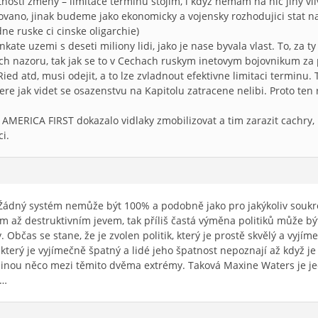
nosti zmeny – limitace terminu stojim, i kdyz nemam na nic jiny vliv
ovano, jinak budeme jako ekonomicky a vojensky rozhodujici stat 
ne ruske ci cinske oligarchie)
kate uzemi s deseti miliony lidi, jako je nase byvala vlast. To, za 
ch nazoru, tak jak se to v Cechach ruskym inetovym bojovnikum za 
i Ried atd, musi odejit, a to lze zvladnout efektivne limitaci termi
e jak videt se osazenstvu na Kapitolu zatracene nelibi. Proto ten
AMERICA FIRST dokazalo vidlaky zmobilizovat a tim zarazit cachry, 
i.
Žádný systém nemůže být 100% a podobně jako pro jakýkoliv soukr
 až destruktivním jevem, tak příliš častá výměna politiků může bý
. Občas se stane, že je zvolen politik, který je prostě skvělý a vyj
k, který je vyjímečně špatný a lidé jeho špatnost nepoznají až když
šinou něco mezi těmito dvěma extrémy. Taková Maxine Waters je j
t…