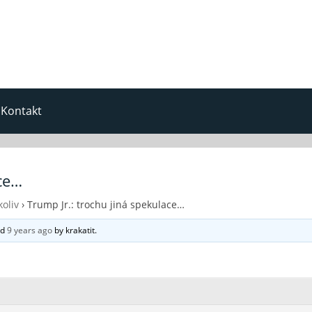
Kontakt
ace…
oliv
›
Trump Jr.: trochu jiná spekulace…
ed
9 years ago
by
krakatit
.