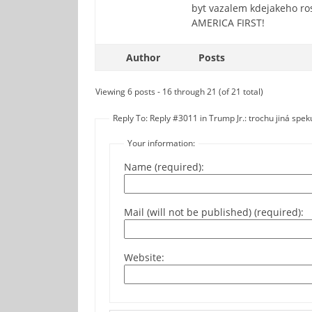
byt vazalem kdejakeho ro
AMERICA FIRST!
Author
Posts
Viewing 6 posts - 16 through 21 (of 21 total)
Reply To: Reply #3011 in Trump Jr.: trochu jiná spe
Your information:
Name (required):
Mail (will not be published) (required):
Website: