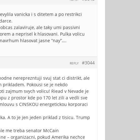
ylila vanicka i s ditetem a po restrikci
darce.
obcas zalaviruje, ale taky umi passivni
forem a neprisel k hlasovani. Pulka volicu
 navrhum hlasovat jasne “nay”….
#3044
REPLY
dne nereprezntuji svuj stat ci distrikt, ale
m prikladem. Pokousi se je nekdo
oti zajmum svych volicu! Riead v Nevade je
u z prostor kde po 170 let zili a vedli sve
l smlouvu s CINSKOU energetickou korporaci
a. A to je jen jeden priklad z tisicu. Trump
 ale me treba senator McCain
pine – organizacni, pokud Amerika nechce