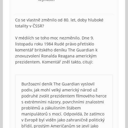
Co se vlastně změnilo od 80. let, doby hluboké
totality v ČSSR?
V médiích se toho moc nezměnilo. Dne 9.
listopadu roku 1984 Rudé právo přetisklo
komentář britského deníku The Guardian k
znovuzvolení Ronalda Reagana americkým
prezidentem. Komentář zněl takto, cituji:
Buržoazní deník The Guardian vyslovil
podiv, jak mohl velký americký národ už
podruhé zvolit prezidentem filmového herce
s extrémními názory, povrchními znalostmi
problémů a zákulisním štábem
manipulátorů s mocí. Odpovídá, že zatímco
v Evropě byl viděn jako zahraničně politický
břídil, prostým Američanům se jevil jako