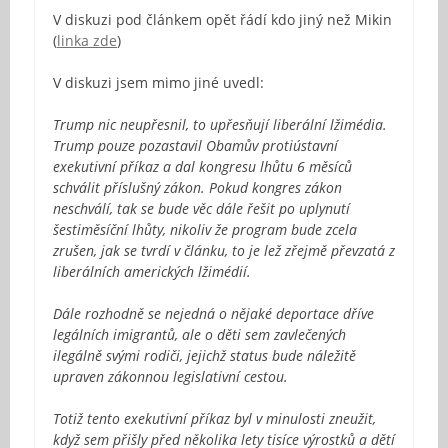
V diskuzi pod článkem opět řádí kdo jiný než Mikin
(
linka zde
)
V diskuzi jsem mimo jiné uvedl:
Trump nic neupřesnil, to upřesňují liberální lžimédia.
Trump pouze pozastavil Obamův protiústavní
exekutivní příkaz a dal kongresu lhůtu 6 měsíců
schválit příslušný zákon. Pokud kongres zákon
neschválí, tak se bude věc dále řešit po uplynutí
šestiměsíční lhůty, nikoliv že program bude zcela
zrušen, jak se tvrdí v článku, to je lež zřejmě převzatá z
liberálních amerických lžimédií.
Dále rozhodně se nejedná o nějaké deportace dříve
legálních imigrantů, ale o děti sem zavlečených
ilegálně svými rodiči, jejichž status bude náležitě
upraven zákonnou legislativní cestou.
Totiž tento exekutivní příkaz byl v minulosti zneužit,
když sem přišly před několika lety tisíce výrostků a dětí