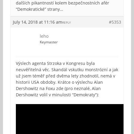
dalších pikantností kolem bezpečnostních afér
“Demokratické” strany…
July 14, 2018 at 11:16 am
#5353
REPLY
leho
Keymaster
Výslech agenta Strzoka v Kongresu byla
neuvěřitelná věc. Skandál vskutku monstrózní a jak
už jsem téměř před dvěma lety zhodnotil, nemá v
historii USA obdoby. Krátce o výslechu Alan
Dershowitz na Foxu zde (pro neznalé, Alan
Dershowitz volil v minulosti “Demokraty”):