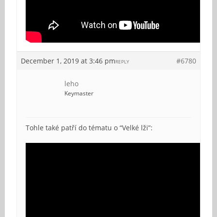
December 1, 2019 at 3:46 pm
#6780
REPLY
leho
Keymaster
Tohle také patří do tématu o “Velké lži”: