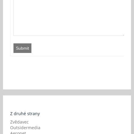
Submit
Z druhé strany
Zvědavec
Outsidermedia
Aeronet