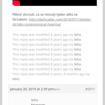
Pěkné shrnutí, co se minulý týden dělo se
Strzokem:
http://dailycaller.com/2018/07/13/peter-
strzoks-congressional-hearing/
This reply was modified 8 years ago by
leho
.
This reply was modified 8 years ago by
leho
.
This reply was modified 8 years ago by
leho
.
This reply was modified 8 years ago by
leho
.
This reply was modified 8 years ago by
leho
.
This reply was modified 8 years ago by
leho
.
This reply was modified 8 years ago by
leho
.
This reply was modified 8 years ago by
leho
.
This reply was modified 6 years, 8 months ago by
leho
.
January 20, 2019 at 2:39 pm
#5911
REPLY
leho
Keymaster