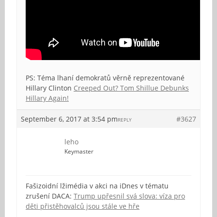
PS: Téma lhaní demokratů věrně reprezentované
Hillary Clinton
Creeped Out? Tom Shillue Debunks
Hillary Again!
September 6, 2017 at 3:54 pm
#3627
REPLY
leho
Keymaster
Fašizoidní lžimédia v akci na iDnes v tématu
zrušení DACA:
Trump upřesnil svá slova: víza pro
děti přistěhovalců jsou stále ve hře