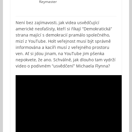
Keymaster
Není bez zajímavosti, jak videa usvědčující
americké neofašisty, kteří si říkají “Demokratická”
strana mající s demokracií pramálo společného,
mizí z YouTube. Holt veřejnost musí být správně
informována a kacíři musí z veřejného prostoru
ven. Ať si jdou jinam, na YouTube jim pšenka
nepokvete, že ano. Schválně, jak dlouho tam vydrží
video o podivném “usvědčení” Michaela Flynna?