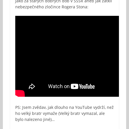
Jako za starých dobrých dob v SSSR aneb jak zatkli
nebezpečného zločince Rogera Stona:
PS: Jsem zvědav, jak dlouho na YouTube vydrží, než
ho velký bratr vymaže (Velký bratr vymazal, ale
bylo nalezeno jiné)…