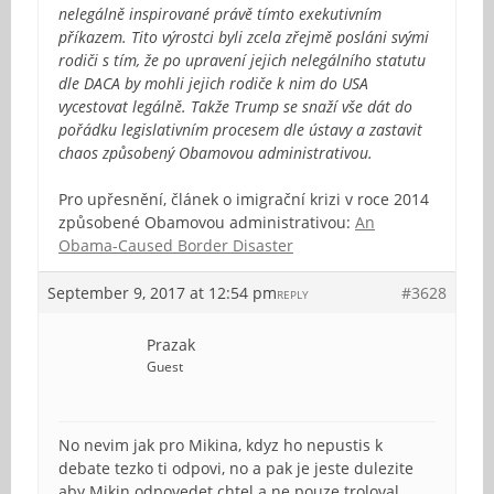
nelegálně inspirované právě tímto exekutivním
příkazem. Tito výrostci byli zcela zřejmě posláni svými
rodiči s tím, že po upravení jejich nelegálního statutu
dle DACA by mohli jejich rodiče k nim do USA
vycestovat legálně. Takže Trump se snaží vše dát do
pořádku legislativním procesem dle ústavy a zastavit
chaos způsobený Obamovou administrativou.
Pro upřesnění, článek o imigrační krizi v roce 2014
způsobené Obamovou administrativou:
An
Obama-Caused Border Disaster
September 9, 2017 at 12:54 pm
#3628
REPLY
Prazak
Guest
No nevim jak pro Mikina, kdyz ho nepustis k
debate tezko ti odpovi, no a pak je jeste dulezite
aby Mikin odpovedet chtel a ne pouze troloval