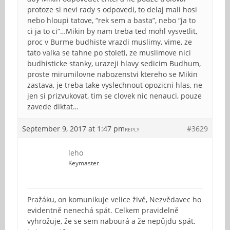
protoze si nevi rady s odpovedi, to delaj mali hosi
nebo hloupi tatove, “rek sem a basta”, nebo “ja to
ci ja to ci”…Mikin by nam treba ted mohl vysvetlit,
proc v Burme budhiste vrazdi muslimy, vime, ze
tato valka se tahne po stoleti, ze muslimove nici
budhisticke stanky, urazeji hlavy sedicim Budhum,
proste mirumilovne nabozenstvi ktereho se Mikin
zastava, je treba take vyslechnout opozicni hlas, ne
jen si prizvukovat, tim se clovek nic nenauci, pouze
zavede diktat…
September 9, 2017 at 1:47 pm
#3629
REPLY
leho
Keymaster
Pražáku, on komunikuje velice živě, Nezvědavec ho
evidentně nenechá spát. Celkem pravidelně
vyhrožuje, že se sem nabourá a že nepůjdu spát.