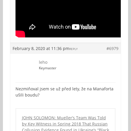
February 8, 2020 at 11:36 pm
#6979
REPLY
leho
Keymaster
Nezmiňoval jsem se už před lety, že na Manaforta
ušili boudu?
JOHN SOLOMON: Mueller’s Team Was Told
by Key Witness in Spring 2018 That Russian
Collusion Evidence Found in Ukraine’s “Black