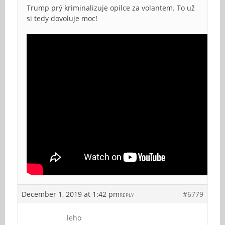
Trump prý kriminalizuje opilce za volantem. To už
si tedy dovoluje moc!
December 1, 2019 at 1:42 pm
#6779
REPLY
leho