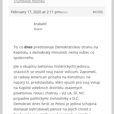
Trumpově mítinku
February 17, 2020 at 2:11 pm
#6986
REPLY
krakatit
Guest
To, co
dnes
predstavuje Demokratickou stranu na
Kapitolu, s demokraty minulosti nema vubec co
spolecneho.
Jde o skupinu (vetsinou histerickych) jedincu,
snazicich se vnutit svuj nazor volicum. Zapomeli,
ze radovy American prisaha na Konstituci, ne
nazory tz. predstavitelu, kteri vyuzili pro svuj vstup
na Kapitol volebnich distriktu osazenych
povetsinou rvouci chatrou – viz LA, SF, NY,
pripadne politickymi zivnostniky v D.C.
Demokrati dnes tvrdi ze Pelosi je jedina schopna
dostavat (vytriskavat) penize na jejich cinost z