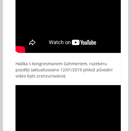
Hádka s kongresmanem Gohmertem, rozeberu
později (aktualizováno 12/01/2019 jelikož původní
video bylo zcenzurováno):