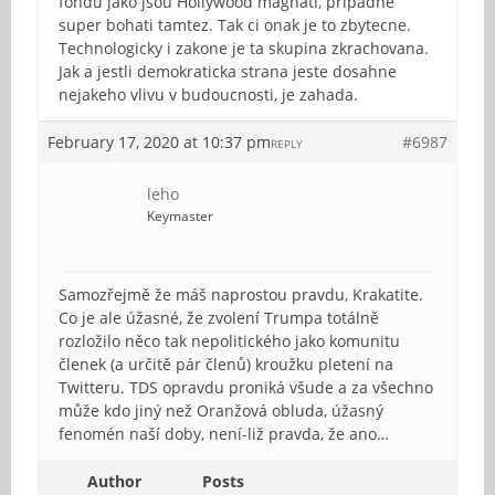
fondu jako jsou Hollywood magnati, pripadne
super bohati tamtez. Tak ci onak je to zbytecne.
Technologicky i zakone je ta skupina zkrachovana.
Jak a jestli demokraticka strana jeste dosahne
nejakeho vlivu v budoucnosti, je zahada.
February 17, 2020 at 10:37 pm
#6987
REPLY
leho
Keymaster
Samozřejmě že máš naprostou pravdu, Krakatite.
Co je ale úžasné, že zvolení Trumpa totálně
rozložilo něco tak nepolitického jako komunitu
členek (a určitě pár členů) kroužku pletení na
Twitteru. TDS opravdu proniká všude a za všechno
může kdo jiný než Oranžová obluda, úžasný
fenomén naší doby, není-liž pravda, že ano…
Author
Posts