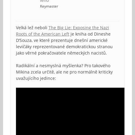
leho
Keymaster
Velká lež neboli
The Big Lie: Exposing the Nazi
Roots of the American Left
je kniha od Dineshe
D’Souza, ve které prezentuje dnešní americké
levičáky reprezentované demokratickou stranou
jako věrné pokračovatele německých nacistů.
Radikální a nesmyslná myšlenka? Pro takového
Mikina zcela určitě, ale ne pro normálně kriticky
uvažujícího jedince: