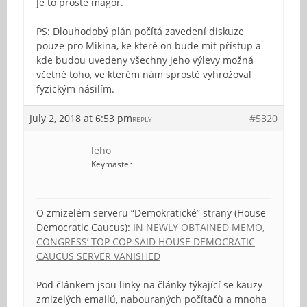
Je to prostě magor.
PS: Dlouhodobý plán počítá zavedení diskuze
pouze pro Mikina, ke které on bude mít přístup a
kde budou uvedeny všechny jeho výlevy možná
včetně toho, ve kterém nám sprostě vyhrožoval
fyzickým násilím.
July 2, 2018 at 6:53 pm
#5320
REPLY
leho
Keymaster
O zmizelém serveru “Demokratické” strany (House
Democratic Caucus):
IN NEWLY OBTAINED MEMO,
CONGRESS’ TOP COP SAID HOUSE DEMOCRATIC
CAUCUS SERVER VANISHED
Pod článkem jsou linky na články týkající se kauzy
zmizelých emailů, nabouraných počítačů a mnoha