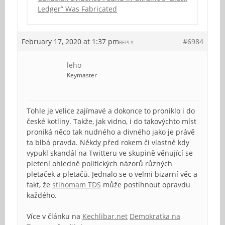
Ledger” Was Fabricated
February 17, 2020 at 1:37 pm
#6984
REPLY
leho
Keymaster
Tohle je velice zajímavé a dokonce to proniklo i do
české kotliny. Takže, jak vidno, i do takovýchto míst
proniká něco tak nudného a divného jako je právě
ta blbá pravda. Někdy před rokem či vlastně kdy
vypukl skandál na Twitteru ve skupině věnující se
pletení ohledně politických názorů různých
pletaček a pletačů. Jednalo se o velmi bizarní věc a
fakt, že
stihomam TDS
může postihnout opravdu
každého.
Více v článku na
Kechlibar.net
Demokratka na