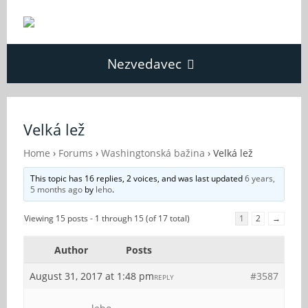
Nezvedavec
Domů
Velká lež
Fórum
Home
›
Forums
›
Washingtonská bažina
›
Velká lež
This topic has 16 replies, 2 voices, and was last updated
6 years,
5 months ago
by
leho
.
O Nezvědavci
Viewing 15 posts - 1 through 15 (of 17 total)
1
2
→
Kontakt
Author
Posts
August 31, 2017 at 1:48 pm
#3587
REPLY