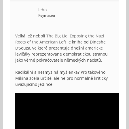
leho
Keymaster
Velká lež neboli
The Big Lie: Exposing the Nazi
Roots of the American Left
je kniha od Dineshe
D’Souza, ve které prezentuje dnešní americké
levičáky reprezentované demokratickou stranou
jako věrné pokračovatele německých nacistů.
Radikální a nesmyslná myšlenka? Pro takového
Mikina zcela určitě, ale ne pro normálně kriticky
uvažujícího jedince: