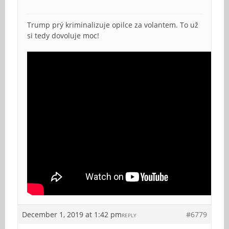
Trump prý kriminalizuje opilce za volantem. To už
si tedy dovoluje moc!
December 1, 2019 at 1:42 pm
#6779
REPLY