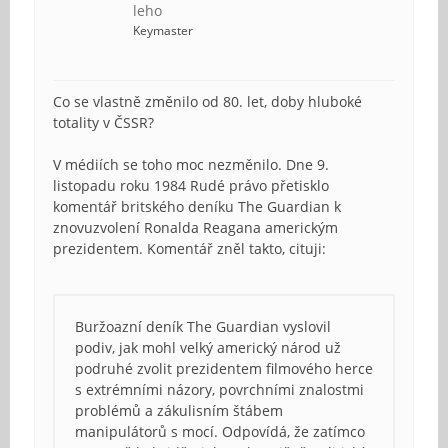
leho
Keymaster
Co se vlastně změnilo od 80. let, doby hluboké
totality v ČSSR?
V médiích se toho moc nezměnilo. Dne 9.
listopadu roku 1984 Rudé právo přetisklo
komentář britského deníku The Guardian k
znovuzvolení Ronalda Reagana americkým
prezidentem. Komentář zněl takto, cituji:
Buržoazní deník The Guardian vyslovil
podiv, jak mohl velký americký národ už
podruhé zvolit prezidentem filmového herce
s extrémními názory, povrchními znalostmi
problémů a zákulisním štábem
manipulátorů s mocí. Odpovídá, že zatímco