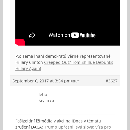
PS: Téma lhaní demokratů věrně reprezentované
Hillary Clinton
Creeped Out? Tom Shillue Debunks
Hillary Again!
September 6, 2017 at 3:54 pm
#3627
REPLY
leho
Keymaster
Fašizoidní lžimédia v akci na iDnes v tématu
zrušení DACA:
Trump upřesnil svá slova: víza pro