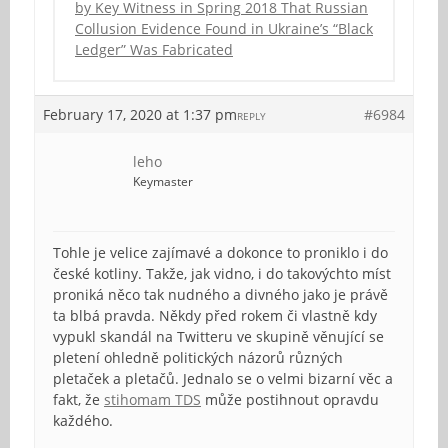
by Key Witness in Spring 2018 That Russian
Collusion Evidence Found in Ukraine’s “Black
Ledger” Was Fabricated
February 17, 2020 at 1:37 pm
#6984
REPLY
leho
Keymaster
Tohle je velice zajímavé a dokonce to proniklo i do
české kotliny. Takže, jak vidno, i do takovýchto míst
proniká něco tak nudného a divného jako je právě
ta blbá pravda. Někdy před rokem či vlastně kdy
vypukl skandál na Twitteru ve skupině věnující se
pletení ohledně politických názorů různých
pletaček a pletačů. Jednalo se o velmi bizarní věc a
fakt, že
stihomam TDS
může postihnout opravdu
každého.