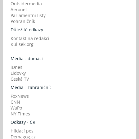
Outsidermedia
Aeronet
Parlamentní listy
Pohraničník
Důležité odkazy
Kontakt na redakci
Kulisek.org
Média - domácí
iDnes
Lidovky
Česká TV
Média - zahraniční:
FoxNews
CNN
WaPo
NY Times
Odkazy - ČR
Hlídací pes
Demagog.cz