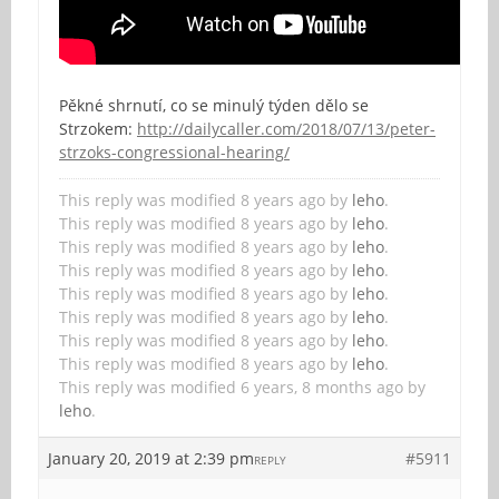
Pěkné shrnutí, co se minulý týden dělo se
Strzokem:
http://dailycaller.com/2018/07/13/peter-
strzoks-congressional-hearing/
This reply was modified 8 years ago by
leho
.
This reply was modified 8 years ago by
leho
.
This reply was modified 8 years ago by
leho
.
This reply was modified 8 years ago by
leho
.
This reply was modified 8 years ago by
leho
.
This reply was modified 8 years ago by
leho
.
This reply was modified 8 years ago by
leho
.
This reply was modified 8 years ago by
leho
.
This reply was modified 6 years, 8 months ago by
leho
.
January 20, 2019 at 2:39 pm
#5911
REPLY