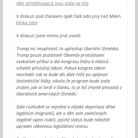
děti přistěhovalců jsou stále ve hře
V diskuzi pod článkem opět řádí kdo jiný než Mikin
(
linka zde
)
V diskuzi jsem mimo jiné uvedl:
Trump nic neupřesnil, to upřesňují liberální lžimédia.
Trump pouze pozastavil Obamův protiústavní
exekutivní příkaz a dal kongresu lhůtu 6 měsíců
schválit příslušný zákon. Pokud kongres zákon
neschválí, tak se bude věc dále řešit po uplynutí
šestiměsíční lhůty, nikoliv že program bude zcela
zrušen, jak se tvrdí v článku, to je lež zřejmě převzatá z
liberálních amerických lžimédií.
Dále rozhodně se nejedná o nějaké deportace dříve
legálních imigrantů, ale o děti sem zavlečených
ilegálně svými rodiči, jejichž status bude náležitě
upraven zákonnou legislativní cestou.