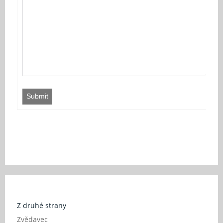
Submit
Z druhé strany
Zvědavec