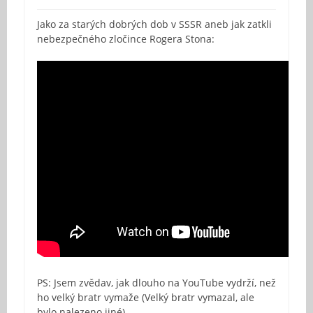
Jako za starých dobrých dob v SSSR aneb jak zatkli
nebezpečného zločince Rogera Stona:
PS: Jsem zvědav, jak dlouho na YouTube vydrží, než
ho velký bratr vymaže (Velký bratr vymazal, ale
bylo nalezeno jiné)…