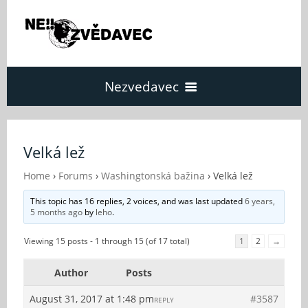
Nezvedavec
Domů
Velká lež
Fórum
Home
›
Forums
›
Washingtonská bažina
›
Velká lež
This topic has 16 replies, 2 voices, and was last updated
6 years,
5 months ago
by
leho
.
O Nezvědavci
Viewing 15 posts - 1 through 15 (of 17 total)
1
2
→
Kontakt
Author
Posts
August 31, 2017 at 1:48 pm
#3587
REPLY