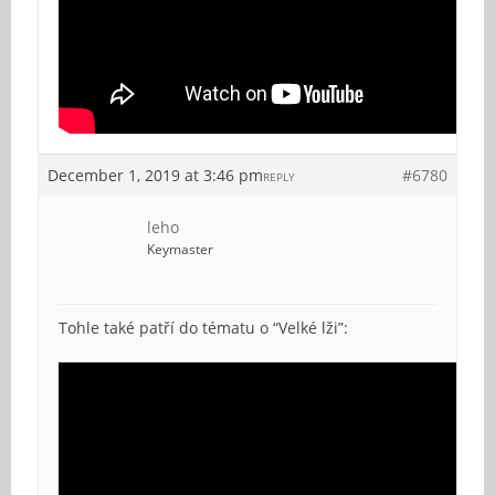
December 1, 2019 at 3:46 pm
#6780
REPLY
leho
Keymaster
Tohle také patří do tématu o “Velké lži”: