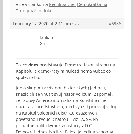
Více v článku na
Kechlibar.net
Demokratka na
Trumpově mítinku
February 17, 2020 at 2:11 pm
#6986
REPLY
krakatit
Guest
To, co
dnes
predstavuje Demokratickou stranu na
Kapitolu, s demokraty minulosti nema vubec co
spolecneho.
Jde o skupinu (vetsinou histerickych) jedincu,
snazicich se vnutit svuj nazor volicum. Zapomeli,
ze radovy American prisaha na Konstituci, ne
nazory tz. predstavitelu, kteri vyuzili pro svuj vstup
na Kapitol volebnich distriktu osazenych
povetsinou rvouci chatrou – viz LA, SF, NY,
pripadne politickymi zivnostniky v D.C.
Demokrati dnes tvrdi ze Pelosi je jedina schopna