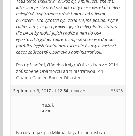
Totiž tento exekutivní příkaz byl v minulosti zneužit,
když sem přišly před několika lety tisíce výrostků a dětí
nelegálně inspirované právě tímto exekutivním
příkazem. Tito výrostci byli zcela zřejmě posláni svými
rodiči s tím, že po upravení jejich nelegálního statutu
dle DACA by mohli jejich rodiče k nim do USA
vycestovat legálně. Takže Trump se snaží vše dát do
pořádku legislativním procesem dle ústavy a zastavit
chaos způsobený Obamovou administrativou.
Pro upřesnění, článek o imigrační krizi v roce 2014
způsobené Obamovou administrativou:
An
Obama-Caused Border Disaster
September 9, 2017 at 12:54 pm
#3628
REPLY
Prazak
Guest
No nevim jak pro Mikina, kdyz ho nepustis k