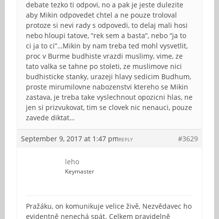
debate tezko ti odpovi, no a pak je jeste dulezite
aby Mikin odpovedet chtel a ne pouze troloval
protoze si nevi rady s odpovedi, to delaj mali hosi
nebo hloupi tatove, “rek sem a basta”, nebo “ja to
ci ja to ci”…Mikin by nam treba ted mohl vysvetlit,
proc v Burme budhiste vrazdi muslimy, vime, ze
tato valka se tahne po stoleti, ze muslimove nici
budhisticke stanky, urazeji hlavy sedicim Budhum,
proste mirumilovne nabozenstvi ktereho se Mikin
zastava, je treba take vyslechnout opozicni hlas, ne
jen si prizvukovat, tim se clovek nic nenauci, pouze
zavede diktat…
September 9, 2017 at 1:47 pm
#3629
REPLY
leho
Keymaster
Pražáku, on komunikuje velice živě, Nezvědavec ho
evidentně nenechá spát. Celkem pravidelně