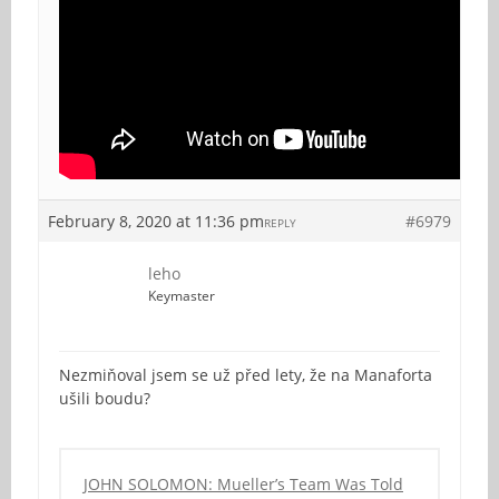
February 8, 2020 at 11:36 pm
#6979
REPLY
leho
Keymaster
Nezmiňoval jsem se už před lety, že na Manaforta
ušili boudu?
JOHN SOLOMON: Mueller’s Team Was Told