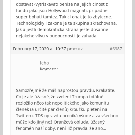
dostavat (vytriskavat) penize na jejich cinost z
fondu jako jsou Hollywood magnati, pripadne
super bohati tamtez. Tak ci onak je to zbytecne.
Technologicky i zakone je ta skupina zkrachovana.
Jak a jestli demokraticka strana jeste dosahne
nejakeho vlivu v budoucnosti, je zahada.
February 17, 2020 at 10:37 pm
#6987
REPLY
leho
Keymaster
Samozřejmě že máš naprostou pravdu, Krakatite.
Co je ale úžasné, že zvolení Trumpa totálně
rozložilo něco tak nepolitického jako komunitu
členek (a určitě pár členů) kroužku pletení na
Twitteru. TDS opravdu proniká všude a za všechno
může kdo jiný než Oranžová obluda, úžasný
fenomén naší doby, není-liž pravda, že ano…