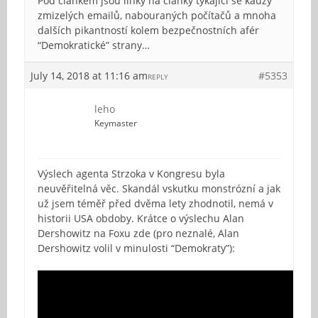
Pod článkem jsou linky na články týkající se kauzy
zmizelých emailů, nabouraných počítačů a mnoha
dalších pikantností kolem bezpečnostních afér
“Demokratické” strany…
July 14, 2018 at 11:16 am
#5353
REPLY
leho
Keymaster
Výslech agenta Strzoka v Kongresu byla
neuvěřitelná věc. Skandál vskutku monstrózní a jak
už jsem téměř před dvěma lety zhodnotil, nemá v
historii USA obdoby. Krátce o výslechu Alan
Dershowitz na Foxu zde (pro neznalé, Alan
Dershowitz volil v minulosti “Demokraty”):