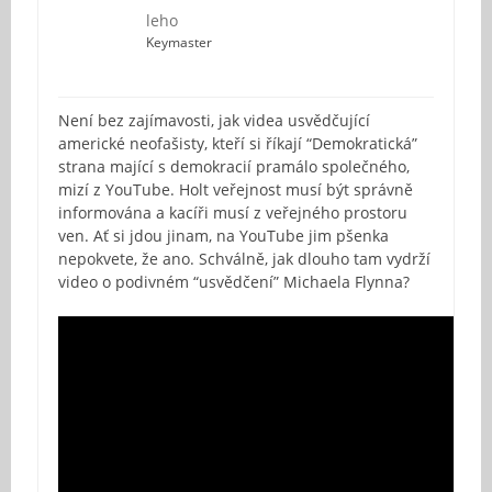
leho
Keymaster
Není bez zajímavosti, jak videa usvědčující
americké neofašisty, kteří si říkají “Demokratická”
strana mající s demokracií pramálo společného,
mizí z YouTube. Holt veřejnost musí být správně
informována a kacíři musí z veřejného prostoru
ven. Ať si jdou jinam, na YouTube jim pšenka
nepokvete, že ano. Schválně, jak dlouho tam vydrží
video o podivném “usvědčení” Michaela Flynna?