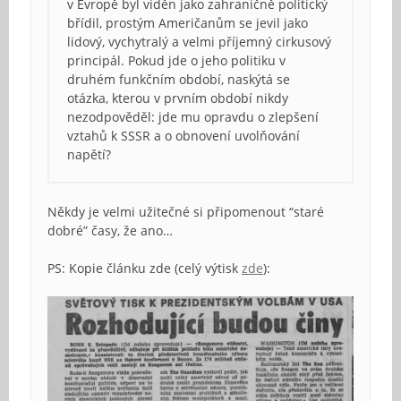
v Evropě byl viděn jako zahraničně politický
břídil, prostým Američanům se jevil jako
lidový, vychytralý a velmi příjemný cirkusový
principál. Pokud jde o jeho politiku v
druhém funkčním období, naskýtá se
otázka, kterou v prvním období nikdy
nezodpověděl: jde mu opravdu o zlepšení
vztahů k SSSR a o obnovení uvolňování
napětí?
Někdy je velmi užitečné si připomenout “staré
dobré” časy, že ano…
PS: Kopie článku zde (celý výtisk
zde
):