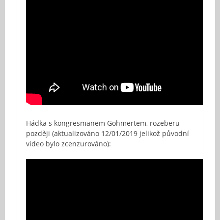
Hádka s kongresmanem Gohmertem, rozeberu
později (aktualizováno 12/01/2019 jelikož původní
video bylo zcenzurováno):