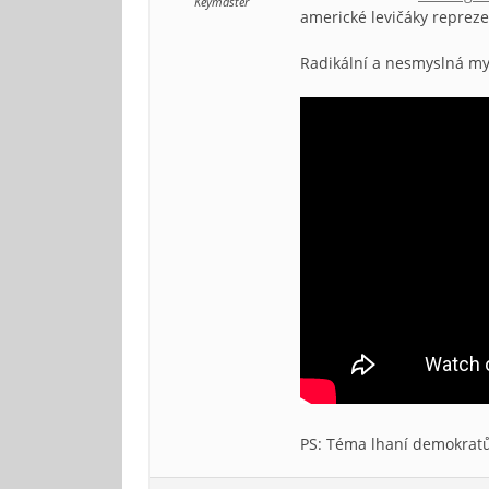
Keymaster
americké levičáky reprez
Radikální a nesmyslná myš
PS: Téma lhaní demokratů