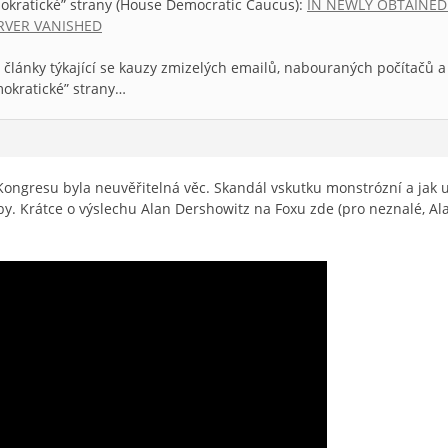
kratické” strany (House Democratic Caucus):
IN NEWLY OBTAINED
RVER VANISHED
 články týkající se kauzy zmizelých emailů, nabouraných počítačů 
okratické” strany…
Kongresu byla neuvěřitelná věc. Skandál vskutku monstrózní a jak 
y. Krátce o výslechu Alan Dershowitz na Foxu zde (pro neznalé, Ala