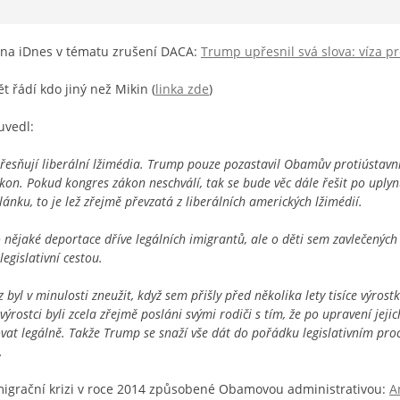
i na iDnes v tématu zrušení DACA:
Trump upřesnil svá slova: víza pr
t řádí kdo jiný než Mikin (
linka zde
)
uvedl:
řesňují liberální lžimédia. Trump pouze pozastavil Obamův protiústavní
ákon. Pokud kongres zákon neschválí, tak se bude věc dále řešit po uplyn
 článku, to je lež zřejmě převzatá z liberálních amerických lžimédií.
nějaké deportace dříve legálních imigrantů, ale o děti sem zavlečených i
egislativní cestou.
z byl v minulosti zneužit, když sem přišly před několika lety tisíce výros
ýrostci byli zcela zřejmě posláni svými rodiči s tím, že po upravení jeji
vat legálně. Takže Trump se snaží vše dát do pořádku legislativním pro
.
imigrační krizi v roce 2014 způsobené Obamovou administrativou:
A