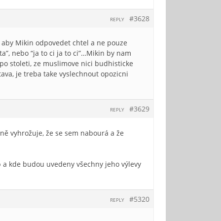
#3628
REPLY
te aby Mikin odpovedet chtel a ne pouze
ta”, nebo “ja to ci ja to ci”…Mikin by nam
po stoleti, ze muslimove nici budhisticke
ava, je treba take vyslechnout opozicni
#3629
REPLY
ně vyhrožuje, že se sem nabourá a že
p a kde budou uvedeny všechny jeho výlevy
#5320
REPLY