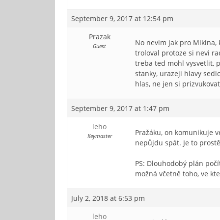
September 9, 2017 at 12:54 pm
Prazak
No nevim jak pro Mikina, 
Guest
troloval protoze si nevi r
treba ted mohl vysvetlit, 
stanky, urazeji hlavy sed
hlas, ne jen si prizvukova
September 9, 2017 at 1:47 pm
leho
Pražáku, on komunikuje v
Keymaster
nepůjdu spát. Je to prost
PS: Dlouhodobý plán počí
možná včetně toho, ve kt
July 2, 2018 at 6:53 pm
leho