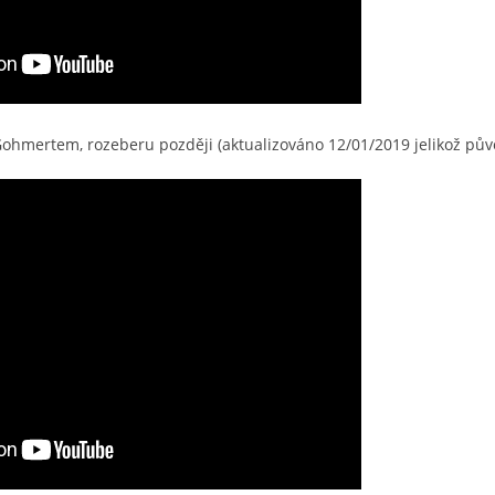
mertem, rozeberu později (aktualizováno 12/01/2019 jelikož půvo