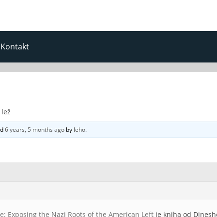
Kontakt
 lež
ed
6 years, 5 months ago
by
leho
.
ie: Exposing the Nazi Roots of the American Left
je kniha od Dinesh