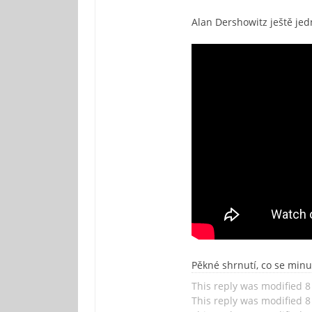
Alan Dershowitz ještě jed
Pěkné shrnutí, co se minu
This reply was modified 
This reply was modified 