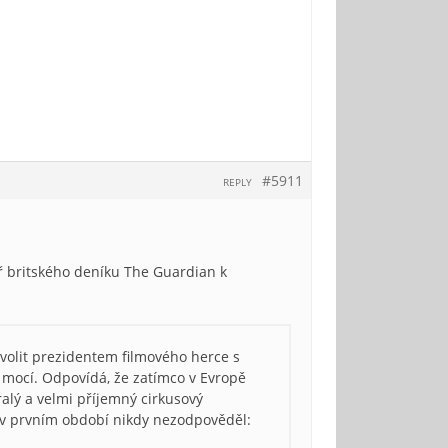
#5911
REPLY
ř britského deníku The Guardian k
volit prezidentem filmového herce s
mocí. Odpovídá, že zatímco v Evropě
ralý a velmi příjemný cirkusový
u v prvním období nikdy nezodpověděl: