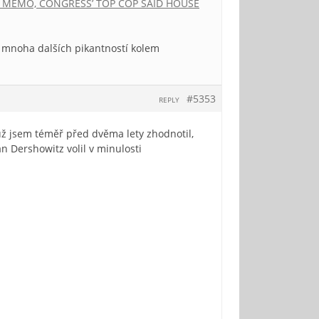
 MEMO, CONGRESS’ TOP COP SAID HOUSE
a mnoha dalších pikantností kolem
#5353
REPLY
už jsem téměř před dvěma lety zhodnotil,
n Dershowitz volil v minulosti