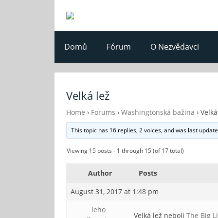
Domů
Fórum
O Nezvědavci
Velká lež
Home
›
Forums
›
Washingtonská bažina
›
Velká
This topic has 16 replies, 2 voices, and was last updat
Viewing 15 posts - 1 through 15 (of 17 total)
Author
Posts
August 31, 2017 at 1:48 pm
leho
Velká lež neboli
The Big L