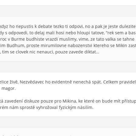
kdyz ho nepustis k debate tezko ti odpovi, no a pak je jeste dulezi
ady s odpovedi, to delaj mali hosi nebo hloupi tatove, “rek sem a bas
proc v Burme budhiste vrazdi muslimy, vime, ze tato valka se tahne 
icim Budhum, proste mirumilovne nabozenstvi ktereho se Mikin zast
t, tim se clovek nic nenauci, pouze zavede diktat…
elice živě, Nezvědavec ho evidentně nenechá spát. Celkem pravidel
ě magor.
tá zavedení diskuze pouze pro Mikina, ke které on bude mít přístu
erém nám sprostě vyhrožoval fyzickým násilím.