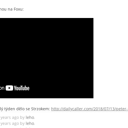
nou na Foxu:
lý týden dělo se Strzokem:
http://dailycaller.com/2018/07/13/peter
8 years ago by
leho
.
8 years ago by
leho
.