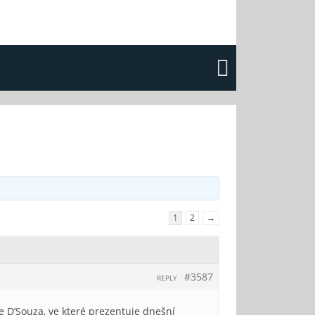
1
2
→
#3587
REPLY
e D’Souza, ve které prezentuje dnešní