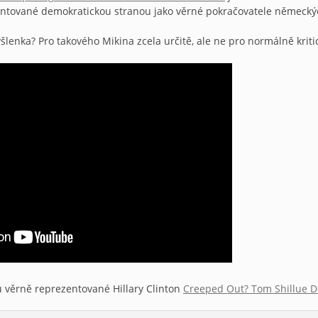
entované demokratickou stranou jako věrné pokračovatele německý
lenka? Pro takového Mikina zcela určitě, ale ne pro normálně kritic
 věrně reprezentované Hillary Clinton
Creeped Out? Tom Shillue D