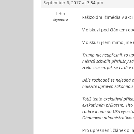
September 6, 2017 at 3:54 pm
leho
Fašizoidní lžimédia v akc
Keymaster
V diskuzi pod článkem opě
V diskuzi jsem mimo jiné 
Trump nic neupřesnil, to up
měsíců schválit příslušný z
zcela zrušen, jak se tvrdí v
Dále rozhodně se nejedná o 
náležitě upraven zákonnou l
Totiž tento exekutivní příka
exekutivním příkazem. Tito v
rodiče k nim do USA vycesto
Obamovou administrativou
Pro upřesnění, článek o 