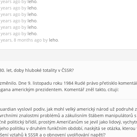
8 years ago by
leho
.
8 years ago by
leho
.
8 years ago by
leho
.
8 years ago by
leho
.
8 years ago by
leho
.
8 years ago by
leho
.
6 years, 8 months ago by
leho
.
0. let, doby hluboké totality v ČSSR?
změnilo. Dne 9. listopadu roku 1984 Rudé právo přetisklo komentá
gana americkým prezidentem. Komentář zněl takto, cituji:
uardian vyslovil podiv, jak mohl velký americký národ už podruhé z
vrchními znalostmi problémů a zákulisním štábem manipulátorů s 
čně politický břídil, prostým Američanům se jevil jako lidový, vychyt
 jeho politiku v druhém funkčním období, naskýtá se otázka, ktero
šení vztahů k SSSR a o obnovení uvolňování napětí?