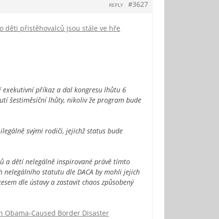
#3627
REPLY
o děti přistěhovalců jsou stále ve hře
 exekutivní příkaz a dal kongresu lhůtu 6
utí šestiměsíční lhůty, nikoliv že program bude
legálně svými rodiči, jejichž status bude
tků a dětí nelegálně inspirované právě tímto
ch nelegálního statutu dle DACA by mohli jejich
cesem dle ústavy a zastavit chaos způsobený
n Obama-Caused Border Disaster