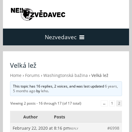
Nezvedavec
Domů
Velká lež
Fórum
Home
›
Forums
›
Washingtonská bažina
›
Velká lež
This topic has 16 replies, 2 voices, and was last updated
6 years,
5 months ago
by
leho
.
O Nezvědavci
Viewing 2 posts - 16 through 17 (of 17 total)
←
1
2
Kontakt
Author
Posts
February 22, 2020 at 8:16 pm
#6998
REPLY