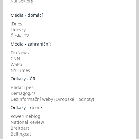
Kulisek.org
Média - domácí
iDnes
Lidovky
Česká TV
Média - zahraniční:
FoxNews
CNN
WaPo
NY Times
Odkazy - ČR
Hlídací pes
Demagog.cz
Dezinformační weby (Evropské Hodnoty)
Odkazy - různé
Powerlineblog
National Review
Breitbart
Bellingcat