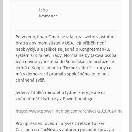
leho
Keymaster
Potvrzeno, Ilhan Omar se vdala za svého vlastního
bratra aby mohl zůstat v USA. Její příběh není
neobvyklý, ale jelikož se jedná o Kongresmanku,
systém si s ní neví rady. Normálně by taková osoba
byla dávno vyhoštěna do Somálska, ale protože se
jedná o Kongresmanku “Demokratické” strany co
má s demokracií pramálo společného, je to holt
chráněná zvěř.
Jeden z titulků minulého týdne, který je ale už
znám téměř čtyři roky z Powerlineblogu:
https://www.powerlineblog.com/archives/2020/02/ilhanma
Pro upřesnění uvedu i úryvek z relace Tucker
Carlsona na FoxNews s autorem původní zprávy o