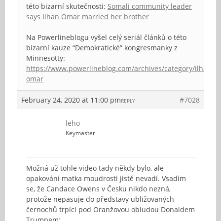
této bizarní skutečnosti:
Somali community leader
says Ilhan Omar married her brother
Na Powerlineblogu vyšel celý seriál článků o této
bizarní kauze “Demokratické” kongresmanky z
Minnesotty:
https://www.powerlineblog.com/archives/category/ilhan-
omar
February 24, 2020 at 11:00 pm
#7028
REPLY
leho
Keymaster
Možná už tohle video tady někdy bylo, ale
opakování matka moudrosti jistě nevadí. Vsadím
se, že Candace Owens v Česku nikdo nezná,
protože nepasuje do představy ubližovaných
černochů trpící pod Oranžovou obludou Donaldem
Trumpem: