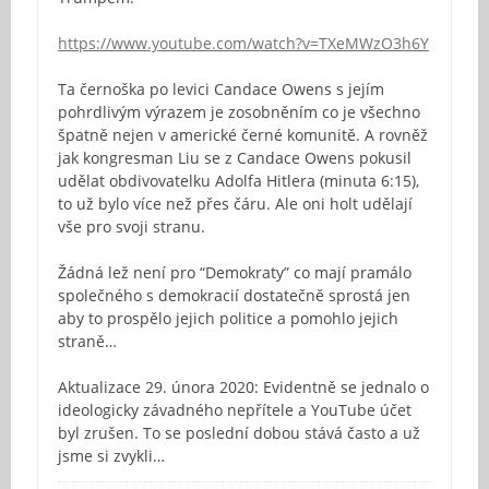
https://www.youtube.com/watch?v=TXeMWzO3h6Y
Ta černoška po levici Candace Owens s jejím
pohrdlivým výrazem je zosobněním co je všechno
špatně nejen v americké černé komunitě. A rovněž
jak kongresman Liu se z Candace Owens pokusil
udělat obdivovatelku Adolfa Hitlera (minuta 6:15),
to už bylo více než přes čáru. Ale oni holt udělají
vše pro svoji stranu.
Žádná lež není pro “Demokraty” co mají pramálo
společného s demokracií dostatečně sprostá jen
aby to prospělo jejich politice a pomohlo jejich
straně…
Aktualizace 29. února 2020: Evidentně se jednalo o
ideologicky závadného nepřítele a YouTube účet
byl zrušen. To se poslední dobou stává často a už
jsme si zvykli…