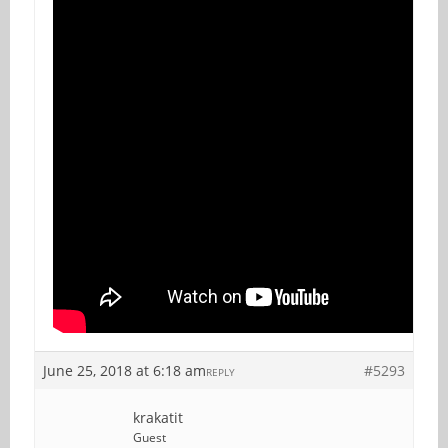
June 25, 2018 at 6:18 am
#5293
REPLY
krakatit
Guest