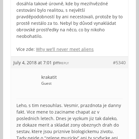
dosáhla takové úrovně, kde by mezihvězdné
cestování bylo realitou, s největší
pravděpodobností by ani necestovali, protože by to
prostě nestálo za to. Nebyl by důvod vynakládat
obrovské prostředky na něco, co by nikoho
neobohatilo.
Více zde:
Why we’ll never meet aliens
July 4, 2018 at 7:01 pm
#5340
REPLY
krakatit
Guest
Leho, s tim nesouhlas. Vesmir, prazdnota je danny
fakt. Vice mene to zaciname chapat az v
poslednich letech. Dnes je vyzkum jiz tak daleko,
ze dokaze merit a skladat zony obeznych drah do
sestav, ktere jsou priznive biologickemu zivotu.
Tady nejde o “zelene muzicky” ani ty scyfycke ani