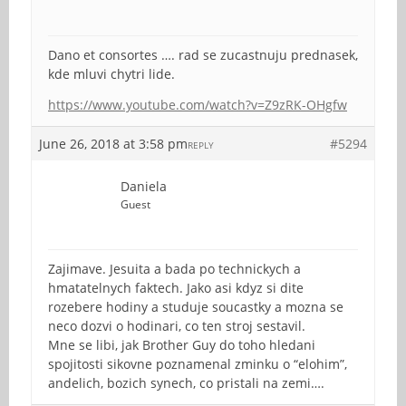
Dano et consortes …. rad se zucastnuju prednasek,
kde mluvi chytri lide.
https://www.youtube.com/watch?v=Z9zRK-OHgfw
June 26, 2018 at 3:58 pm
#5294
REPLY
Daniela
Guest
Zajimave. Jesuita a bada po technickych a
hmatatelnych faktech. Jako asi kdyz si dite
rozebere hodiny a studuje soucastky a mozna se
neco dozvi o hodinari, co ten stroj sestavil.
Mne se libi, jak Brother Guy do toho hledani
spojitosti sikovne poznamenal zminku o “elohim”,
andelich, bozich synech, co pristali na zemi….