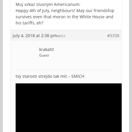
Muj vzkaz slusnym Americanum:
Happy 4th of July, neighbours! May our friendship
survives even that moron in the White House and
his tariffs, eh?
July 4, 2018 at 2:38 pm
#5338
REPLY
krakatit
Guest
tvy starosti strejdo tak mit – SMICH