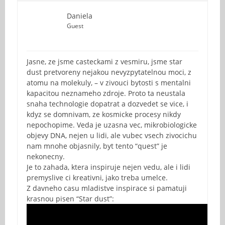
Daniela
Guest
Jasne, ze jsme casteckami z vesmiru, jsme star
dust pretvoreny nejakou nevyzpytatelnou moci, z
atomu na molekuly, – v zivouci bytosti s mentalni
kapacitou neznameho zdroje. Proto ta neustala
snaha technologie dopatrat a dozvedet se vice, i
kdyz se domnivam, ze kosmicke procesy nikdy
nepochopime. Veda je uzasna vec, mikrobiologicke
objevy DNA, nejen u lidi, ale vubec vsech zivocichu
nam mnohe objasnily, byt tento “quest” je
nekonecny.
Je to zahada, ktera inspiruje nejen vedu, ale i lidi
premyslive ci kreativni, jako treba umelce.
Z davneho casu mladistve inspirace si pamatuji
krasnou pisen “Star dust”: