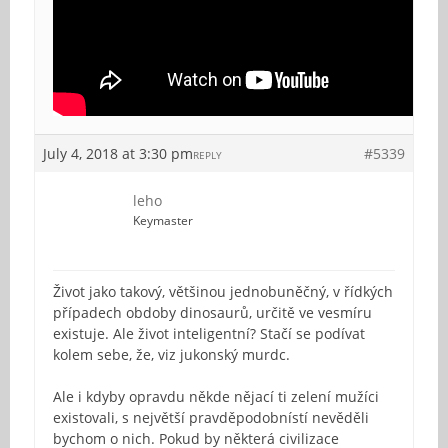
July 4, 2018 at 3:30 pm
#5339
REPLY
leho
Keymaster
Život jako takový, většinou jednobuněčný, v řídkých
případech obdoby dinosaurů, určitě ve vesmíru
existuje. Ale život inteligentní? Stačí se podívat
kolem sebe, že, viz jukonský murdc.
Ale i kdyby opravdu někde nějací ti zelení mužíci
existovali, s největší pravděpodobnístí nevěděli
bychom o nich. Pokud by některá civilizace