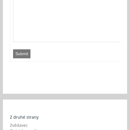
Submit
Z druhé strany
Zvědavec