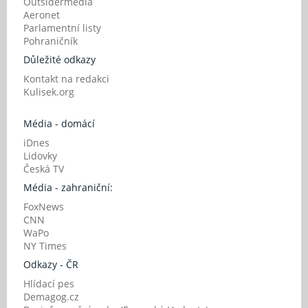
Outsidermedia
Aeronet
Parlamentní listy
Pohraničník
Důležité odkazy
Kontakt na redakci
Kulisek.org
Média - domácí
iDnes
Lidovky
Česká TV
Média - zahraniční:
FoxNews
CNN
WaPo
NY Times
Odkazy - ČR
Hlídací pes
Demagog.cz