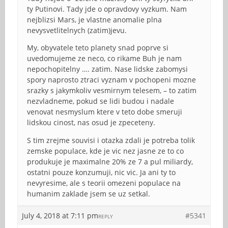
ty Putinovi. Tady jde o opravdovy vyzkum. Nam
nejblizsi Mars, je vlastne anomalie plna
nevysvetlitelnych (zatim)jevu.
My, obyvatele teto planety snad poprve si
uvedomujeme ze neco, co rikame Buh je nam
nepochopitelny …. zatim. Nase lidske zabomysi
spory naprosto ztraci vyznam v pochopeni mozne
srazky s jakymkoliv vesmirnym telesem, – to zatim
nezvladneme, pokud se lidi budou i nadale
venovat nesmyslum ktere v teto dobe smeruji
lidskou cinost, nas osud je zpeceteny.
S tim zrejme souvisi i otazka zdali je potreba tolik
zemske populace, kde je vic nez jasne ze to co
produkuje je maximalne 20% ze 7 a pul miliardy,
ostatni pouze konzumuji, nic vic. Ja ani ty to
nevyresime, ale s teorii omezeni populace na
humanim zaklade jsem se uz setkal.
July 4, 2018 at 7:11 pm
#5341
REPLY