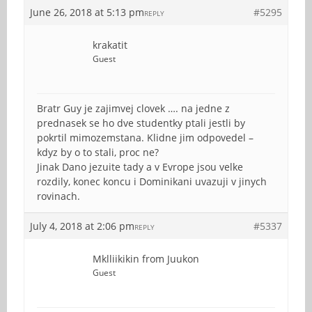
June 26, 2018 at 5:13 pm
#5295
REPLY
krakatit
Guest
Bratr Guy je zajimvej clovek …. na jedne z
prednasek se ho dve studentky ptali jestli by
pokrtil mimozemstana. Klidne jim odpovedel –
kdyz by o to stali, proc ne?
Jinak Dano jezuite tady a v Evrope jsou velke
rozdily, konec koncu i Dominikani uvazuji v jinych
rovinach.
July 4, 2018 at 2:06 pm
#5337
REPLY
Mklliikikin from Juukon
Guest