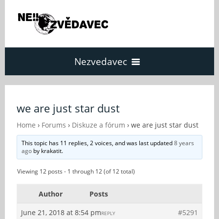
Nezvedavec
Domů
we are just star dust
Fórum
Home
›
Forums
›
Diskuze a fórum
›
we are just star dust
This topic has 11 replies, 2 voices, and was last updated
8 years
ago
by
krakatit
.
O Nezvědavci
Viewing 12 posts - 1 through 12 (of 12 total)
Kontakt
Author
Posts
June 21, 2018 at 8:54 pm
#5291
REPLY