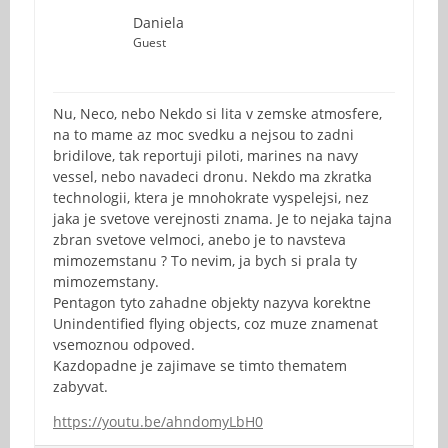
Daniela
Guest
Nu, Neco, nebo Nekdo si lita v zemske atmosfere,
na to mame az moc svedku a nejsou to zadni
bridilove, tak reportuji piloti, marines na navy
vessel, nebo navadeci dronu. Nekdo ma zkratka
technologii, ktera je mnohokrate vyspelejsi, nez
jaka je svetove verejnosti znama. Je to nejaka tajna
zbran svetove velmoci, anebo je to navsteva
mimozemstanu ? To nevim, ja bych si prala ty
mimozemstany.
Pentagon tyto zahadne objekty nazyva korektne
Unindentified flying objects, coz muze znamenat
vsemoznou odpoved.
Kazdopadne je zajimave se timto thematem
zabyvat.
https://youtu.be/ahndomyLbH0