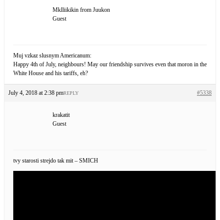
Mklliikikin from Juukon
Guest
Muj vzkaz slusnym Americanum:
Happy 4th of July, neighbours! May our friendship survives even that moron in the
White House and his tariffs, eh?
July 4, 2018 at 2:38 pm
#5338
REPLY
krakatit
Guest
tvy starosti strejdo tak mit – SMICH