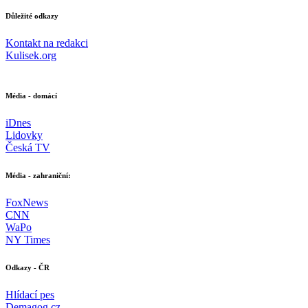
Důležité odkazy
Kontakt na redakci
Kulisek.org
Média - domácí
iDnes
Lidovky
Česká TV
Média - zahraniční:
FoxNews
CNN
WaPo
NY Times
Odkazy - ČR
Hlídací pes
Demagog.cz