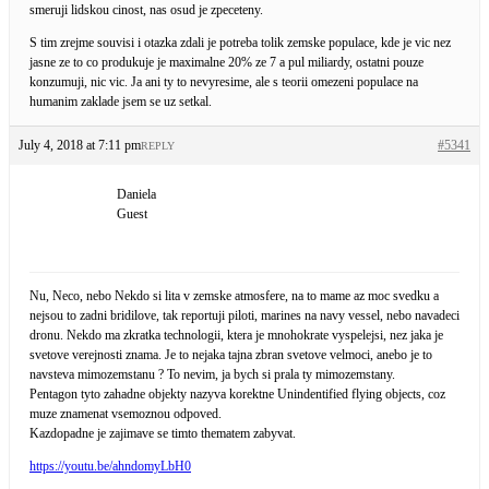
smeruji lidskou cinost, nas osud je zpeceteny.
S tim zrejme souvisi i otazka zdali je potreba tolik zemske populace, kde je vic nez
jasne ze to co produkuje je maximalne 20% ze 7 a pul miliardy, ostatni pouze
konzumuji, nic vic. Ja ani ty to nevyresime, ale s teorii omezeni populace na
humanim zaklade jsem se uz setkal.
July 4, 2018 at 7:11 pm
#5341
REPLY
Daniela
Guest
Nu, Neco, nebo Nekdo si lita v zemske atmosfere, na to mame az moc svedku a
nejsou to zadni bridilove, tak reportuji piloti, marines na navy vessel, nebo navadeci
dronu. Nekdo ma zkratka technologii, ktera je mnohokrate vyspelejsi, nez jaka je
svetove verejnosti znama. Je to nejaka tajna zbran svetove velmoci, anebo je to
navsteva mimozemstanu ? To nevim, ja bych si prala ty mimozemstany.
Pentagon tyto zahadne objekty nazyva korektne Unindentified flying objects, coz
muze znamenat vsemoznou odpoved.
Kazdopadne je zajimave se timto thematem zabyvat.
https://youtu.be/ahndomyLbH0