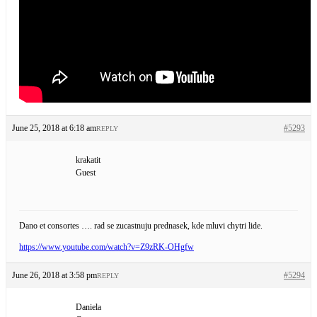
June 25, 2018 at 6:18 am
#5293
REPLY
krakatit
Guest
Dano et consortes …. rad se zucastnuju prednasek, kde mluvi chytri lide.
https://www.youtube.com/watch?v=Z9zRK-OHgfw
June 26, 2018 at 3:58 pm
#5294
REPLY
Daniela