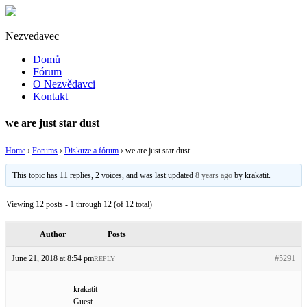
Nezvedavec
Domů
Fórum
O Nezvědavci
Kontakt
we are just star dust
Home
›
Forums
›
Diskuze a fórum
›
we are just star dust
This topic has 11 replies, 2 voices, and was last updated
8 years ago
by
krakatit
.
Viewing 12 posts - 1 through 12 (of 12 total)
Author
Posts
June 21, 2018 at 8:54 pm
#5291
REPLY
krakatit
Guest