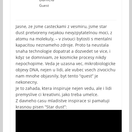
Guest
Jasne, ze jsme casteckami z vesmiru, jsme star
dust pretvoreny nejakou nevyzpytatelnou moci, z
atomu na molekuly, – v zivouci bytosti s mentalni
kapacitou neznameho zdroje. Proto ta neustala
snaha technologie dopatrat a dozvedet se vice, i
kdyz se domnivam, ze kosmicke procesy nikdy
nepochopime. Veda je uzasna vec, mikrobiologicke
objevy DNA, nejen u lidi, ale vubec vsech zivocichu
nam mnohe objasnily, byt tento “quest” je
nekonecny.
Je to zahada, ktera inspiruje nejen vedu, ale i lidi
premyslive ci kreativni, jako treba umelce.
Z davneho casu mladistve inspirace si pamatuji
krasnou pisen “Star dust”: