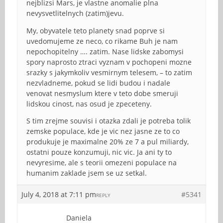
nejblizsi Mars, je vlastne anomalie plna
nevysvetlitelnych (zatim)jevu.
My, obyvatele teto planety snad poprve si
uvedomujeme ze neco, co rikame Buh je nam
nepochopitelny …. zatim. Nase lidske zabomysi
spory naprosto ztraci vyznam v pochopeni mozne
srazky s jakymkoliv vesmirnym telesem, – to zatim
nezvladneme, pokud se lidi budou i nadale
venovat nesmyslum ktere v teto dobe smeruji
lidskou cinost, nas osud je zpeceteny.
S tim zrejme souvisi i otazka zdali je potreba tolik
zemske populace, kde je vic nez jasne ze to co
produkuje je maximalne 20% ze 7 a pul miliardy,
ostatni pouze konzumuji, nic vic. Ja ani ty to
nevyresime, ale s teorii omezeni populace na
humanim zaklade jsem se uz setkal.
July 4, 2018 at 7:11 pm
#5341
REPLY
Daniela