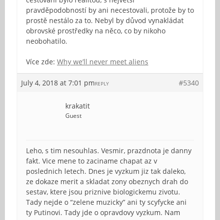
pravděpodobností by ani necestovali, protože by to
prostě nestálo za to. Nebyl by důvod vynakládat
obrovské prostředky na něco, co by nikoho
neobohatilo.
Více zde:
Why we’ll never meet aliens
July 4, 2018 at 7:01 pm
#5340
REPLY
krakatit
Guest
Leho, s tim nesouhlas. Vesmir, prazdnota je danny
fakt. Vice mene to zaciname chapat az v
poslednich letech. Dnes je vyzkum jiz tak daleko,
ze dokaze merit a skladat zony obeznych drah do
sestav, ktere jsou priznive biologickemu zivotu.
Tady nejde o “zelene muzicky” ani ty scyfycke ani
ty Putinovi. Tady jde o opravdovy vyzkum. Nam