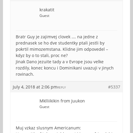
krakatit
Guest
Bratr Guy je zajimvej clovek …. na jedne z
prednasek se ho dve studentky ptali jestli by
pokrtil mimozemstana. Klidne jim odpovedel –
kdyz by o to stali, proc ne?
Jinak Dano jezuite tady a v Evrope jsou velke
rozdily, konec koncu i Dominikani uvazuji v jinych
rovinach.
July 4, 2018 at 2:06 pm
#5337
REPLY
Mklliikikin from Juukon
Guest
Muj vzkaz slusnym Americanum: