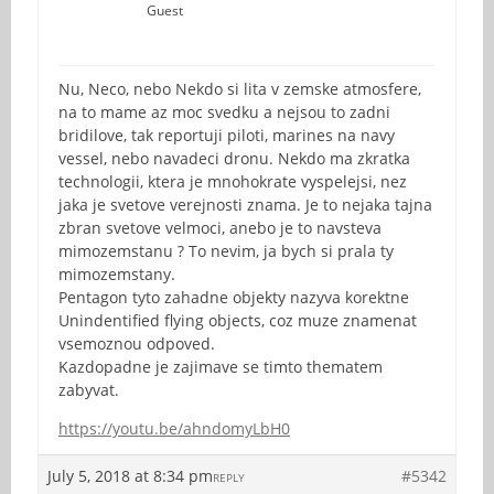
Guest
Nu, Neco, nebo Nekdo si lita v zemske atmosfere,
na to mame az moc svedku a nejsou to zadni
bridilove, tak reportuji piloti, marines na navy
vessel, nebo navadeci dronu. Nekdo ma zkratka
technologii, ktera je mnohokrate vyspelejsi, nez
jaka je svetove verejnosti znama. Je to nejaka tajna
zbran svetove velmoci, anebo je to navsteva
mimozemstanu ? To nevim, ja bych si prala ty
mimozemstany.
Pentagon tyto zahadne objekty nazyva korektne
Unindentified flying objects, coz muze znamenat
vsemoznou odpoved.
Kazdopadne je zajimave se timto thematem
zabyvat.
https://youtu.be/ahndomyLbH0
July 5, 2018 at 8:34 pm
#5342
REPLY