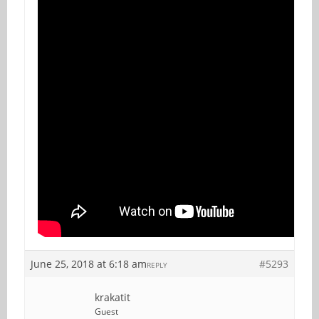
June 25, 2018 at 6:18 am
#5293
REPLY
krakatit
Guest