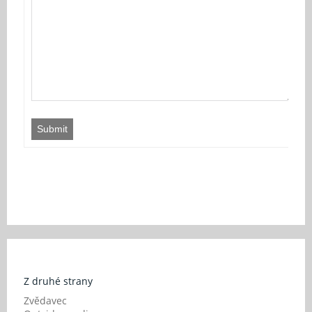
Submit
Z druhé strany
Zvědavec