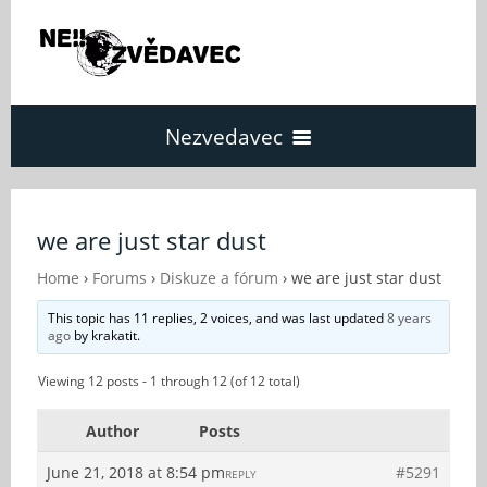
Nezvedavec
Domů
we are just star dust
Fórum
Home
›
Forums
›
Diskuze a fórum
›
we are just star dust
This topic has 11 replies, 2 voices, and was last updated
8 years
ago
by
krakatit
.
O Nezvědavci
Viewing 12 posts - 1 through 12 (of 12 total)
Kontakt
Author
Posts
June 21, 2018 at 8:54 pm
#5291
REPLY