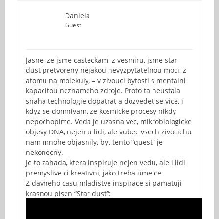
Daniela
Guest
Jasne, ze jsme casteckami z vesmiru, jsme star
dust pretvoreny nejakou nevyzpytatelnou moci, z
atomu na molekuly, – v zivouci bytosti s mentalni
kapacitou neznameho zdroje. Proto ta neustala
snaha technologie dopatrat a dozvedet se vice, i
kdyz se domnivam, ze kosmicke procesy nikdy
nepochopime. Veda je uzasna vec, mikrobiologicke
objevy DNA, nejen u lidi, ale vubec vsech zivocichu
nam mnohe objasnily, byt tento “quest” je
nekonecny.
Je to zahada, ktera inspiruje nejen vedu, ale i lidi
premyslive ci kreativni, jako treba umelce.
Z davneho casu mladistve inspirace si pamatuji
krasnou pisen “Star dust”: