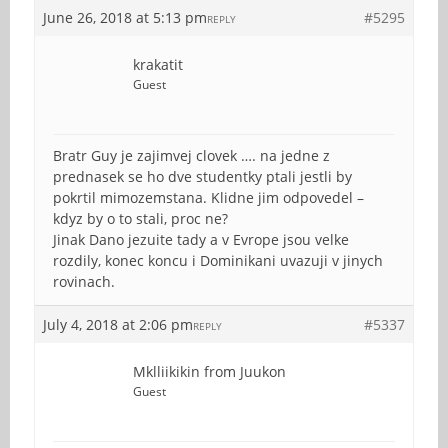
June 26, 2018 at 5:13 pm
#5295
REPLY
krakatit
Guest
Bratr Guy je zajimvej clovek …. na jedne z
prednasek se ho dve studentky ptali jestli by
pokrtil mimozemstana. Klidne jim odpovedel –
kdyz by o to stali, proc ne?
Jinak Dano jezuite tady a v Evrope jsou velke
rozdily, konec koncu i Dominikani uvazuji v jinych
rovinach.
July 4, 2018 at 2:06 pm
#5337
REPLY
Mklliikikin from Juukon
Guest