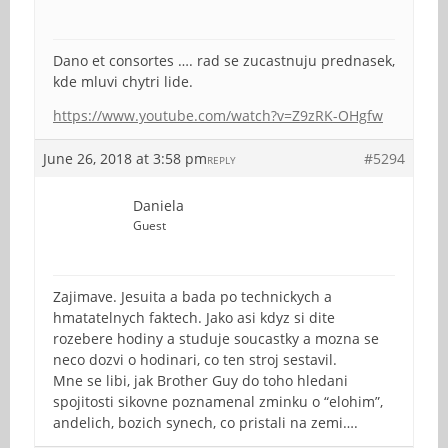
Dano et consortes …. rad se zucastnuju prednasek,
kde mluvi chytri lide.
https://www.youtube.com/watch?v=Z9zRK-OHgfw
June 26, 2018 at 3:58 pm
#5294
REPLY
Daniela
Guest
Zajimave. Jesuita a bada po technickych a
hmatatelnych faktech. Jako asi kdyz si dite
rozebere hodiny a studuje soucastky a mozna se
neco dozvi o hodinari, co ten stroj sestavil.
Mne se libi, jak Brother Guy do toho hledani
spojitosti sikovne poznamenal zminku o “elohim”,
andelich, bozich synech, co pristali na zemi….