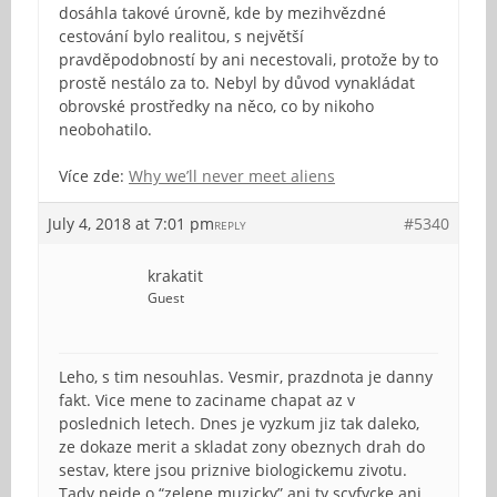
dosáhla takové úrovně, kde by mezihvězdné
cestování bylo realitou, s největší
pravděpodobností by ani necestovali, protože by to
prostě nestálo za to. Nebyl by důvod vynakládat
obrovské prostředky na něco, co by nikoho
neobohatilo.
Více zde:
Why we’ll never meet aliens
July 4, 2018 at 7:01 pm
#5340
REPLY
krakatit
Guest
Leho, s tim nesouhlas. Vesmir, prazdnota je danny
fakt. Vice mene to zaciname chapat az v
poslednich letech. Dnes je vyzkum jiz tak daleko,
ze dokaze merit a skladat zony obeznych drah do
sestav, ktere jsou priznive biologickemu zivotu.
Tady nejde o “zelene muzicky” ani ty scyfycke ani