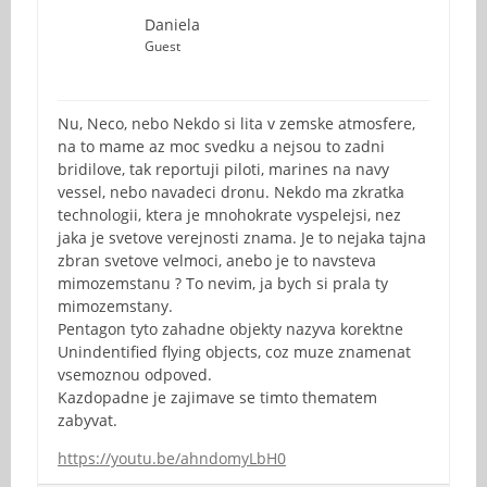
Daniela
Guest
Nu, Neco, nebo Nekdo si lita v zemske atmosfere,
na to mame az moc svedku a nejsou to zadni
bridilove, tak reportuji piloti, marines na navy
vessel, nebo navadeci dronu. Nekdo ma zkratka
technologii, ktera je mnohokrate vyspelejsi, nez
jaka je svetove verejnosti znama. Je to nejaka tajna
zbran svetove velmoci, anebo je to navsteva
mimozemstanu ? To nevim, ja bych si prala ty
mimozemstany.
Pentagon tyto zahadne objekty nazyva korektne
Unindentified flying objects, coz muze znamenat
vsemoznou odpoved.
Kazdopadne je zajimave se timto thematem
zabyvat.
https://youtu.be/ahndomyLbH0