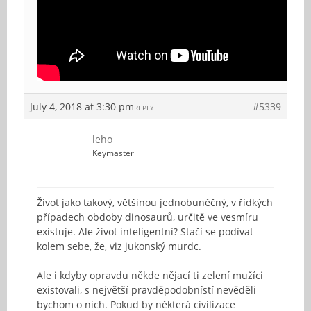
July 4, 2018 at 3:30 pm
#5339
REPLY
leho
Keymaster
Život jako takový, většinou jednobuněčný, v řídkých
případech obdoby dinosaurů, určitě ve vesmíru
existuje. Ale život inteligentní? Stačí se podívat
kolem sebe, že, viz jukonský murdc.
Ale i kdyby opravdu někde nějací ti zelení mužíci
existovali, s největší pravděpodobnístí nevěděli
bychom o nich. Pokud by některá civilizace