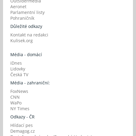
Outsidermedia
Aeronet
Parlamentní listy
Pohraničník
Důležité odkazy
Kontakt na redakci
Kulisek.org
Média - domácí
iDnes
Lidovky
Česká TV
Média - zahraniční:
FoxNews
CNN
WaPo
NY Times
Odkazy - ČR
Hlídací pes
Demagog.cz