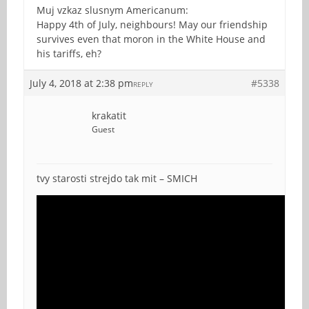
Muj vzkaz slusnym Americanum:
Happy 4th of July, neighbours! May our friendship
survives even that moron in the White House and
his tariffs, eh?
July 4, 2018 at 2:38 pm
#5338
REPLY
krakatit
Guest
tvy starosti strejdo tak mit – SMICH