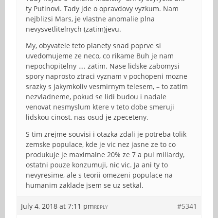
ty Putinovi. Tady jde o opravdovy vyzkum. Nam
nejblizsi Mars, je vlastne anomalie plna
nevysvetlitelnych (zatim)jevu.
My, obyvatele teto planety snad poprve si
uvedomujeme ze neco, co rikame Buh je nam
nepochopitelny …. zatim. Nase lidske zabomysi
spory naprosto ztraci vyznam v pochopeni mozne
srazky s jakymkoliv vesmirnym telesem, – to zatim
nezvladneme, pokud se lidi budou i nadale
venovat nesmyslum ktere v teto dobe smeruji
lidskou cinost, nas osud je zpeceteny.
S tim zrejme souvisi i otazka zdali je potreba tolik
zemske populace, kde je vic nez jasne ze to co
produkuje je maximalne 20% ze 7 a pul miliardy,
ostatni pouze konzumuji, nic vic. Ja ani ty to
nevyresime, ale s teorii omezeni populace na
humanim zaklade jsem se uz setkal.
July 4, 2018 at 7:11 pm
#5341
REPLY