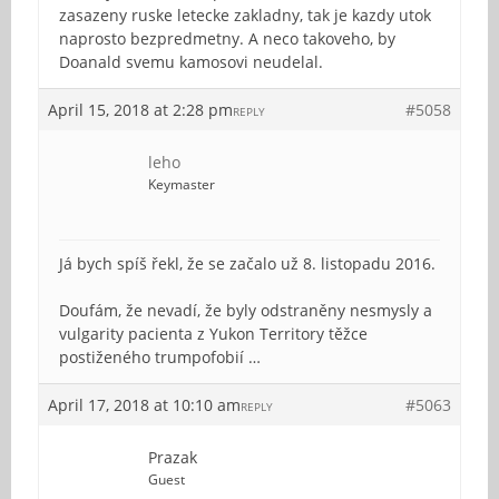
zasazeny ruske letecke zakladny, tak je kazdy utok
naprosto bezpredmetny. A neco takoveho, by
Doanald svemu kamosovi neudelal.
April 15, 2018 at 2:28 pm
#5058
REPLY
leho
Keymaster
Já bych spíš řekl, že se začalo už 8. listopadu 2016.
Doufám, že nevadí, že byly odstraněny nesmysly a
vulgarity pacienta z Yukon Territory těžce
postiženého trumpofobií …
April 17, 2018 at 10:10 am
#5063
REPLY
Prazak
Guest