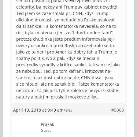
seniori-poslanci, padaji vlevo vpravo, televizni
celebrity, ba nekdy ani Trumpuv kabinet nevydrzi.
Ted jsem se zase smala pri CNN, kdyz Trump
oficialne prohlasil, ze nebude na Rusko uvalovat
dalsi sankce. Ta komentatorka nevedela, co na to
rici, byla zmatena a jen, ze “I don’t understand”,
protoze chudinka jeste predtim informovala jeji
ovecky o sankcich proti Rusku a rozebiralo se to,
jako ze to neni pro Ameriku dobry tah a Trump je
spatny politik. No a pak, kdyz se medialni
prostredky vyradily v kritice sankci, tak sankce jako
ze nebudou. Ted, po tom kafrani, kritizovat ne-
sankce, to uz dost dobre nejde, CNN divaci jsou
sice hloupi, ale ne az tak blbi. Takze komentatorka
nerozumi 🙂 Jak pisi, tyhle kolotoce nevydrzi slabe
natury a pak jim praskaji mozkove zilky…
April 19, 2018 at 9:49 am
#5068
REPLY
Prazak
Guest