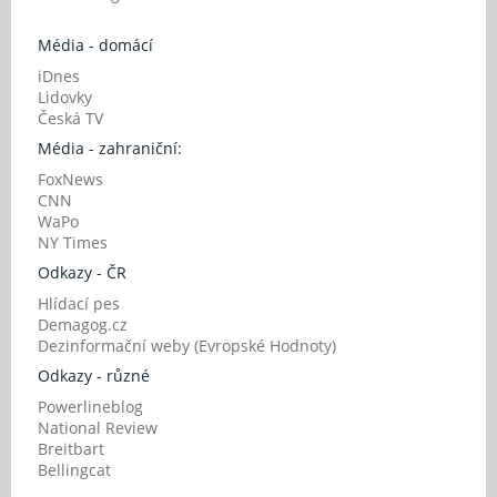
Média - domácí
iDnes
Lidovky
Česká TV
Média - zahraniční:
FoxNews
CNN
WaPo
NY Times
Odkazy - ČR
Hlídací pes
Demagog.cz
Dezinformační weby (Evropské Hodnoty)
Odkazy - různé
Powerlineblog
National Review
Breitbart
Bellingcat