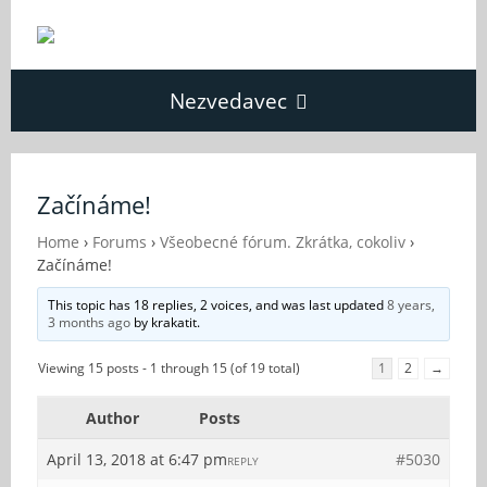
Nezvedavec
Domů
Začínáme!
Fórum
Home
›
Forums
›
Všeobecné fórum. Zkrátka, cokoliv
›
Začínáme!
This topic has 18 replies, 2 voices, and was last updated
8 years,
O Nezvědavci
3 months ago
by
krakatit
.
Viewing 15 posts - 1 through 15 (of 19 total)
1
2
→
Kontakt
Author
Posts
April 13, 2018 at 6:47 pm
#5030
REPLY