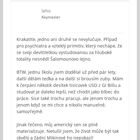
leho
Keymaster
Krakatite, jedno ani druhé se nevylučuje. Případ
pro psychiatra a vzteklý primitiv, který nechápe, že
se svoji devítiletkou vystudovanou za hluboké
totality nesnědl Šalomounovo lejno.
BTW, jednu školu jsem dodělal už před pár lety,
další dělám teďka a na další si brousím zuby. Mám
k čerpání několik desítek tisícovek USD z GI Billu a
studovat je daleko lepší, než chodit jako blbec do
práce. Sice také trochu pracuji, ale jenom trochu a
jenom když se mi chce a nikoliv manuelně,
samozřejmě.
Jinak řečeno, můj americký sen se plně
materializuje. Netušil jsem, že život může být tak
skvělý a žádní Mikinové ho nepokazí!