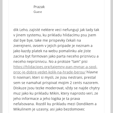
Prazak
Guest
dik Leho, zajisté nektere veci nefunguji jak tady tak
v jinem systemu, ku prikladu hlídacímu psu jsem
dal bye bye, take me prispevky čekali na
zverejneni, ovsem v jejich pripade je neznam a
jako kazdy platek na webu pomalinku ale jiste
zacina byt formovan jako parta neceho priznivcu a
neceho nepriznivcu. No a protoze “tam” pisi
https://hlidacipes.org/tajemny-pan-mynar-a-spol-
proc-je-dobre-vedet-kolik-na-hrade-berou/
hlavne
ti novinari, kteri si mysli, ze jsou nestrani, prestal
sem se namahat prispivat mojim 2 cents nazorem.
Diskuze jsou tezke moderovat, vždy se najde chytry
muz jako ku prikladu Mikin, ktery naprosto veri, ze
jeho informace a jeho logika je ta prava
nefalsovana. Rozdíl ku prikladu mezi Dondikem a
Mikulinem je uzasny, asi jako bezdomovec