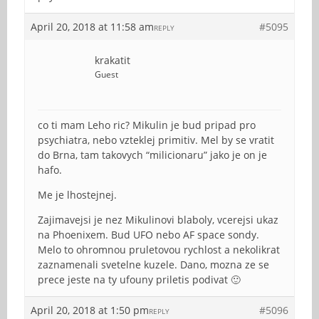
April 20, 2018 at 11:58 am
#5095
REPLY
krakatit
Guest
co ti mam Leho ric? Mikulin je bud pripad pro
psychiatra, nebo vzteklej primitiv. Mel by se vratit
do Brna, tam takovych “milicionaru” jako je on je
hafo.
Me je lhostejnej.
Zajimavejsi je nez Mikulinovi blaboly, vcerejsi ukaz
na Phoenixem. Bud UFO nebo AF space sondy.
Melo to ohromnou pruletovou rychlost a nekolikrat
zaznamenali svetelne kuzele. Dano, mozna ze se
prece jeste na ty ufouny priletis podivat 🙂
April 20, 2018 at 1:50 pm
#5096
REPLY