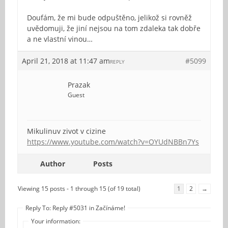
Doufám, že mi bude odpuštěno, jelikož si rovněž
uvědomuji, že jiní nejsou na tom zdaleka tak dobře
a ne vlastní vinou…
April 21, 2018 at 11:47 am
#5099
REPLY
Prazak
Guest
Mikulinuv zivot v cizine
https://www.youtube.com/watch?v=OYUdNBBn7Ys
Author
Posts
Viewing 15 posts - 1 through 15 (of 19 total)
1
2
→
Reply To: Reply #5031 in Začínáme!
Your information: