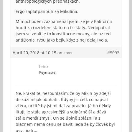
anthropologickych prednaskach.
Ergo zaplatpanbuh za Mikulina.
Mimochodem zaznamenal jsem, ze je v Kalifornii
hnuti za rozdeleni statu na tri staty. Nedopatral
jsem se zdali je to konstitucne mozny, ale uz ted
antiDonici rvou jako bejk, kdyz z nej delaji vola.
April 20, 2018 at 10:15 am
#5093
REPLY
leho
Keymaster
Ne, krakatite, nesouhlasím, že by Mikin by zdejší
diskuzi nějak obohatil. Kdyby jsi četl, co napsal
včera, určitě by jsi mi dal za pravdu. Já ho někdy
lituji, je stále agresivnější a vulgárnější a dává
stále menší smysl. On se úplně zbláznil a s
bláznem nemá cenu se bavit, leda že by člověk byl
psychiatr…