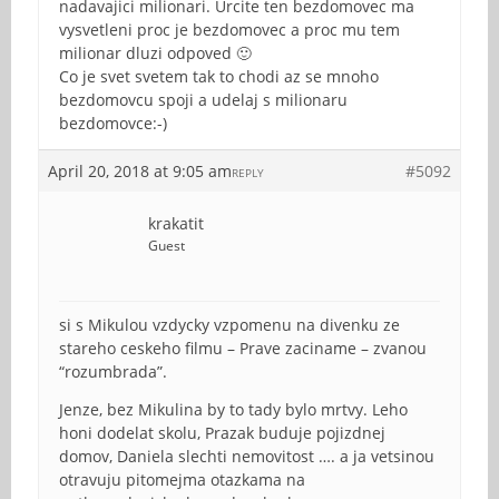
nadavajici milionari. Urcite ten bezdomovec ma
vysvetleni proc je bezdomovec a proc mu tem
milionar dluzi odpoved 🙂
Co je svet svetem tak to chodi az se mnoho
bezdomovcu spoji a udelaj s milionaru
bezdomovce:-)
April 20, 2018 at 9:05 am
#5092
REPLY
krakatit
Guest
si s Mikulou vzdycky vzpomenu na divenku ze
stareho ceskeho filmu – Prave zaciname – zvanou
“rozumbrada”.
Jenze, bez Mikulina by to tady bylo mrtvy. Leho
honi dodelat skolu, Prazak buduje pojizdnej
domov, Daniela slechti nemovitost …. a ja vetsinou
otravuju pitomejma otazkama na