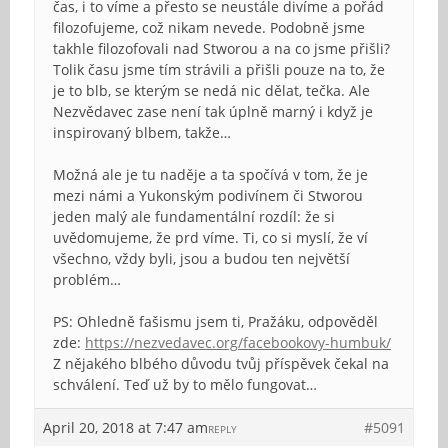
čas, i to víme a přesto se neustále divíme a pořád
filozofujeme, což nikam nevede. Podobně jsme
takhle filozofovali nad Stworou a na co jsme přišli?
Tolik času jsme tím strávili a přišli pouze na to, že
je to blb, se kterým se nedá nic dělat, tečka. Ale
Nezvědavec zase není tak úplně marný i když je
inspirovaný blbem, takže…
Možná ale je tu naděje a ta spočívá v tom, že je
mezi námi a Yukonským podivínem či Stworou
jeden malý ale fundamentální rozdíl: že si
uvědomujeme, že prd víme. Ti, co si myslí, že ví
všechno, vždy byli, jsou a budou ten největší
problém…
PS: Ohledně fašismu jsem ti, Pražáku, odpověděl
zde:
https://nezvedavec.org/facebookovy-humbuk/
Z nějakého blbého důvodu tvůj příspěvek čekal na
schválení. Teď už by to mělo fungovat…
April 20, 2018 at 7:47 am
#5091
REPLY