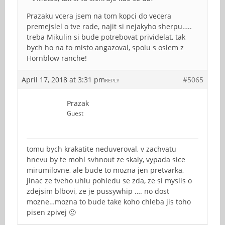
Prazaku vcera jsem na tom kopci do vecera
premejslel o tve rade, najit si nejakyho sherpu…..
treba Mikulin si bude potrebovat prividelat, tak
bych ho na to misto angazoval, spolu s oslem z
Hornblow ranche!
April 17, 2018 at 3:31 pm
#5065
REPLY
Prazak
Guest
tomu bych krakatite neduveroval, v zachvatu
hnevu by te mohl svhnout ze skaly, vypada sice
mirumilovne, ale bude to mozna jen pretvarka,
jinac ze tveho uhlu pohledu se zda, ze si myslis o
zdejsim blbovi, ze je pussywhip …. no dost
mozne…mozna to bude take koho chleba jis toho
pisen zpivej 🙂