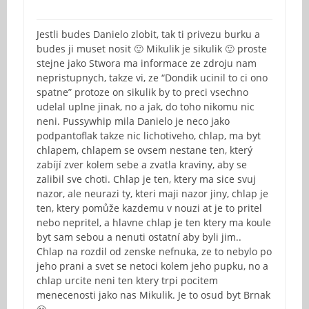
Jestli budes Danielo zlobit, tak ti privezu burku a
budes ji muset nosit 🙂 Mikulik je sikulik 🙂 proste
stejne jako Stwora ma informace ze zdroju nam
nepristupnych, takze vi, ze “Dondik ucinil to ci ono
spatne” protoze on sikulik by to preci vsechno
udelal uplne jinak, no a jak, do toho nikomu nic
neni. Pussywhip mila Danielo je neco jako
podpantoflak takze nic lichotiveho, chlap, ma byt
chlapem, chlapem se ovsem nestane ten, který
zabíjí zver kolem sebe a zvatla kraviny, aby se
zalibil sve choti. Chlap je ten, ktery ma sice svuj
nazor, ale neurazi ty, kteri maji nazor jiny, chlap je
ten, ktery pomůže kazdemu v nouzi at je to pritel
nebo nepritel, a hlavne chlap je ten ktery ma koule
byt sam sebou a nenuti ostatní aby byli jim..
Chlap na rozdil od zenske nefnuka, ze to nebylo po
jeho prani a svet se netoci kolem jeho pupku, no a
chlap urcite neni ten ktery trpi pocitem
menecenosti jako nas Mikulik. Je to osud byt Brnak