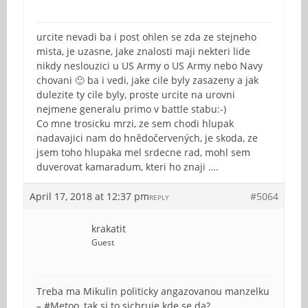
urcite nevadi ba i post ohlen se zda ze stejneho
mista, je uzasne, jake znalosti maji nekteri lide
nikdy neslouzici u US Army o US Army nebo Navy
chovani 🙂 ba i vedi, jake cile byly zasazeny a jak
dulezite ty cile byly, proste urcite na urovni
nejmene generalu primo v battle stabu:-)
Co mne trosicku mrzi, ze sem chodi hlupak
nadavajici nam do hnědočervených, je skoda, ze
jsem toho hlupaka mel srdecne rad, mohl sem
duverovat kamaradum, kteri ho znaji ….
April 17, 2018 at 12:37 pm
#5064
REPLY
krakatit
Guest
Treba ma Mikulin politicky angazovanou manzelku
– #Metoo, tak si to sichruje kde se da?