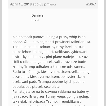
April 18, 2018 at 6:03 pm
#5067
REPLY
Daniela
Guest
Ale no taaak panove. Being a pussy whip is an
honor. 🙂 —-a to nejmensi provineni Mikokanuka.
Tenhle mentalni kolotoc by nevydrzel ani kun,
natoz lehce labilni jedinci. Kolikrate, vybicovani
levicackymi liberaly , plni plane nadeje se uz uz
citili u cile a napjate ocekavali zpravu, ze bude
zradny Trump odhalen a konecne odstranen..
Zaclo to s Comey. Mesic za mesicem, velke nadeje
a zase nic. Mesic za mesicem, po hysterickem
ocekavani padu Trumpa opetne jejich pad na
papulu, pac ptacek zase uletel.
Pamatujete se na tu davnou reklamu na baterky,
jak ruzovy Energizer Bunny keeps going a going, –
tak nejak mi pripada Trump. I republikansti