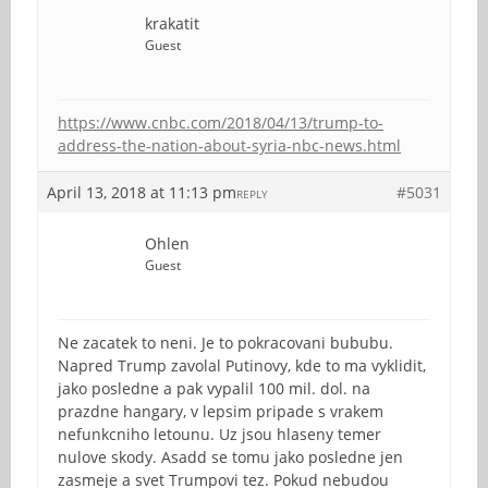
krakatit
Guest
https://www.cnbc.com/2018/04/13/trump-to-
address-the-nation-about-syria-nbc-news.html
April 13, 2018 at 11:13 pm
#5031
REPLY
Ohlen
Guest
Ne zacatek to neni. Je to pokracovani bububu.
Napred Trump zavolal Putinovy, kde to ma vyklidit,
jako posledne a pak vypalil 100 mil. dol. na
prazdne hangary, v lepsim pripade s vrakem
nefunkcniho letounu. Uz jsou hlaseny temer
nulove skody. Asadd se tomu jako posledne jen
zasmeje a svet Trumpovi tez. Pokud nebudou