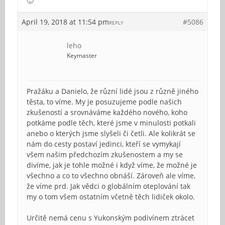
🙂
April 19, 2018 at 11:54 pm
#5086
REPLY
leho
Keymaster
Pražáku a Danielo, že různí lidé jsou z různě jiného
těsta, to víme. My je posuzujeme podle našich
zkušeností a srovnáváme každého nového, koho
potkáme podle těch, které jsme v minulosti potkali
anebo o kterých jsme slyšeli či četli. Ale kolikrát se
nám do cesty postaví jedinci, kteří se vymykají
všem našim předchozím zkušenostem a my se
divíme, jak je tohle možné i když víme, že možné je
všechno a co to všechno obnáší. Zároveň ale víme,
že víme prd. Jak vědci o globálním oteplování tak
my o tom všem ostatním včetně těch lidiček okolo.
Určitě nemá cenu s Yukonským podivínem ztrácet