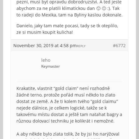
pezni, musi byt opravdu dobrodruzstvi. A ted jeste
abychom za ne platili klimatickou dan 🙂 🙂 :). Tak
to radeji do Mexika, tam na Byliny kaslou dokonale.
Danielo, jaky tam mate pocasi, tady se tk oteplilo,
ze si musim koupit kulicha!
November 30, 2019 at 4:58 pm
#6772
REPLY
leho
Keymaster
Krakatite, vlastnit “gold claim” není rozhodně
žádné terno, protože pořád musí někdo to zlato
dostat ze země. A že ti kolem tvého “gold claimu”
nejede dálnice, je celkem logické, takže se k
takovému místu dostat a ještě tam natahat bagry a
různou dolovací techniku je kolikrát i nemožné.
A aby někde bylo zlata tolik, že by jsi ho narýžoval