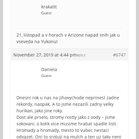
krakatit
Guest
21, listopad a v horach v Arizone napad snih jak u
vseveda na Yukonu!
November 27, 2019 at 4:44 pm
#6747
REPLY
Daniela
Guest
Dnesni rok u nas na jihovychode neprinesl zadne
rekordy, naopak. A to jsme nezazili zadny velky
hurikan, jako jine roky.
Dost ale prselo, stromy rostly jako z vody – jsme
sokovani, o kolik vice musime hrabat spadle listi.
Hromady a hromady, mesto to vubec nestaci
odvazet. Oni to srotuji na mulch a ten uz taky neni