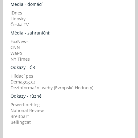
Média - domácí
iDnes
Lidovky
Česká TV
Média - zahraniční:
FoxNews
CNN
WaPo
NY Times
Odkazy - ČR
Hlídací pes
Demagog.cz
Dezinformační weby (Evropské Hodnoty)
Odkazy - různé
Powerlineblog
National Review
Breitbart
Bellingcat