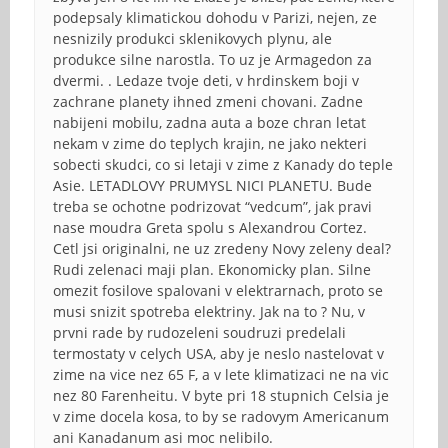
podepsaly klimatickou dohodu v Parizi, nejen, ze
nesnizily produkci sklenikovych plynu, ale
produkce silne narostla. To uz je Armagedon za
dvermi. . Ledaze tvoje deti, v hrdinskem boji v
zachrane planety ihned zmeni chovani. Zadne
nabijeni mobilu, zadna auta a boze chran letat
nekam v zime do teplych krajin, ne jako nekteri
sobecti skudci, co si letaji v zime z Kanady do teple
Asie. LETADLOVY PRUMYSL NICI PLANETU. Bude
treba se ochotne podrizovat “vedcum”, jak pravi
nase moudra Greta spolu s Alexandrou Cortez.
Cetl jsi originalni, ne uz zredeny Novy zeleny deal?
Rudi zelenaci maji plan. Ekonomicky plan. Silne
omezit fosilove spalovani v elektrarnach, proto se
musi snizit spotreba elektriny. Jak na to ? Nu, v
prvni rade by rudozeleni soudruzi predelali
termostaty v celych USA, aby je neslo nastelovat v
zime na vice nez 65 F, a v lete klimatizaci ne na vic
nez 80 Farenheitu. V byte pri 18 stupnich Celsia je
v zime docela kosa, to by se radovym Americanum
ani Kanadanum asi moc nelibilo.