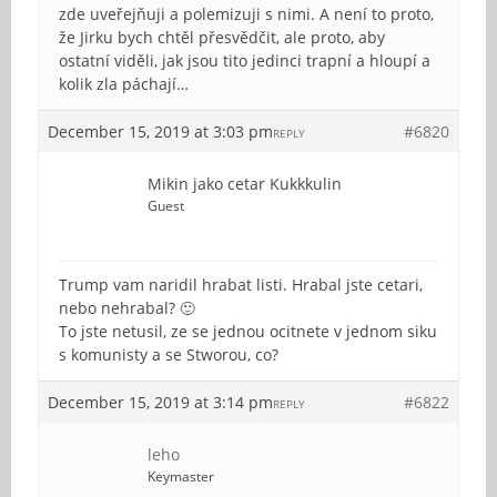
zde uveřejňuji a polemizuji s nimi. A není to proto,
že Jirku bych chtěl přesvědčit, ale proto, aby
ostatní viděli, jak jsou tito jedinci trapní a hloupí a
kolik zla páchají…
December 15, 2019 at 3:03 pm
#6820
REPLY
Mikin jako cetar Kukkkulin
Guest
Trump vam naridil hrabat listi. Hrabal jste cetari,
nebo nehrabal? 🙂
To jste netusil, ze se jednou ocitnete v jednom siku
s komunisty a se Stworou, co?
December 15, 2019 at 3:14 pm
#6822
REPLY
leho
Keymaster