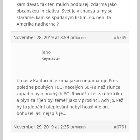
kam davat, tak ten mulch podbizeji zdarma jako
obcanskou iniciativu. Svet je v chaosu a my se
starame, kam se spadanym listim, no, neni ta
Amerika nadherna ?
November 28, 2019 at 8:59 pm
#6749
REPLY
leho
Keymaster
U nás v Kalifornii je zima jakou nepamatuji. Přes
poledne pouhých 10C (necelých 50F) a než slunce
zapadlo bylo pouhých 6C. Rovněž účet za elektriku
a plyn za říjen byl téměř jako v prosinci. Ach jo, kéž
by to globální oteplování nebyl hoax! Ale on,
bohužel, asi nejspíš je…
November 29, 2019 at 2:35 pm
#6751
REPLY