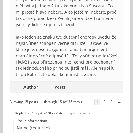
měl být v jednom šiku s komunisty a Stworou. To
mi prostě hlava nebere. A co ještě mi nebere, proč
tak o mě pořád lžeš? Zvolili jsme v USA Trumpa a
jsi to ty, kdo se úplně zbláznil.
Jako jeden ze znaků tvé duševní choroby uvedu, že
nejsi vůbec schopen věcné diskuze. Takové, ve
které je vznesen argument a na ten argument
normálně věcně odpovědět. To ty vůbec nedokážeš
i když jistou přirozenou inteligenci pro pochopení
tak jednoduchého principu jistě máš. Ale nepošlu
tě do Bohnic, to dělali komunisti, že ano.
Author
Posts
Viewing 15 posts - 1 through 15 (of 35 total)
1
2
3
→
Reply To: Reply #6770 in Zatracený oteplování!
Your information:
Name (required):