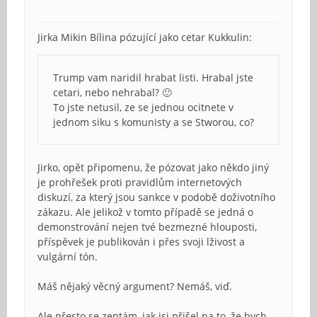
Jirka Mikin Bílina pózující jako cetar Kukkulin:
Trump vam naridil hrabat listi. Hrabal jste
cetari, nebo nehrabal? 🙂
To jste netusil, ze se jednou ocitnete v
jednom siku s komunisty a se Stworou, co?
Jirko, opět připomenu, že pózovat jako někdo jiný
je prohřešek proti pravidlům internetových
diskuzí, za který jsou sankce v podobě doživotního
zákazu. Ale jelikož v tomto případě se jedná o
demonstrování nejen tvé bezmezné hlouposti,
příspěvek je publikován i přes svoji lživost a
vulgární tón.
Máš nějaký věcný argument? Nemáš, viď.
Ale přesto se zeptám, jak jsi přišel na to, že bych