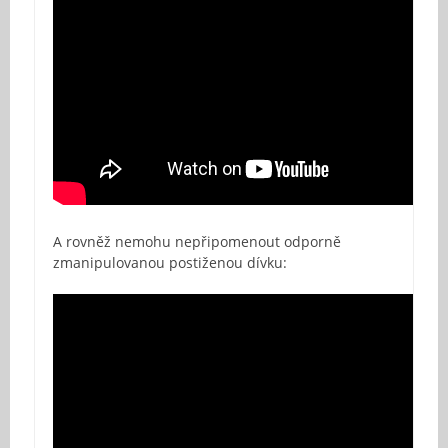
A rovněž nemohu nepřipomenout odporně
zmanipulovanou postiženou dívku: