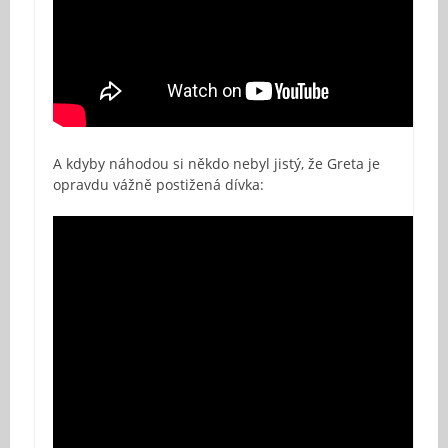
A kdyby náhodou si někdo nebyl jistý, že Greta je
opravdu vážně postižená dívka: