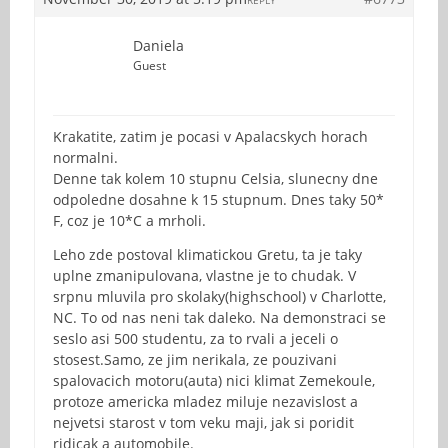
Daniela
Guest
Krakatite, zatim je pocasi v Apalacskych horach
normalni.
Denne tak kolem 10 stupnu Celsia, slunecny dne
odpoledne dosahne k 15 stupnum. Dnes taky 50*
F, coz je 10*C a mrholi.
Leho zde postoval klimatickou Gretu, ta je taky
uplne zmanipulovana, vlastne je to chudak. V
srpnu mluvila pro skolaky(highschool) v Charlotte,
NC. To od nas neni tak daleko. Na demonstraci se
seslo asi 500 studentu, za to rvali a jeceli o
stosest.Samo, ze jim nerikala, ze pouzivani
spalovacich motoru(auta) nici klimat Zemekoule,
protoze americka mladez miluje nezavislost a
nejvetsi starost v tom veku maji, jak si poridit
ridicak a automobile.