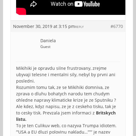
November 30, 2019 at 3:15 pm
#6770
REPLY
Daniela
Guest
Mikihiki je opravdu silne frustrovany, zrejme
ubyvaji telesne i mentalni sily, nebyl by prvni ani
posledni.
Rozumim tomu tak, ze se Mikihiki domniva, ze
zprava o dluhu bohatych narodu tem chudym
ohledne napravy klimaticke krize je ze Sputniku ?
Ale kdez, kdyz napisu, ze je z ceskeho tisku, tak je
to cesky tisk. Prevzala jsem informaci z
Britskych
listu.
To je ten Culikuv web, co nazyva Trumpa idiotem.
”’USA a EU dluzi polovinu nakladu…””” je nazev