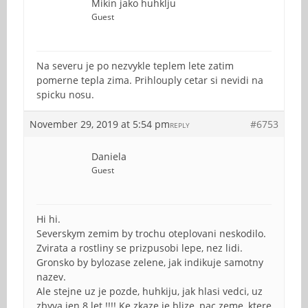
Mikin jako huhklju
Guest
Na severu je po nezvykle teplem lete zatim
pomerne tepla zima. Prihlouply cetar si nevidi na
spicku nosu.
November 29, 2019 at 5:54 pm
#6753
REPLY
Daniela
Guest
Hi hi.
Severskym zemim by trochu oteplovani neskodilo.
Zvirata a rostliny se prizpusobi lepe, nez lidi.
Gronsko by bylozase zelene, jak indikuje samotny
nazev.
Ale stejne uz je pozde, huhkiju, jak hlasi vedci, uz
zbyva jen 8 let !!!! Ke zkaze je blize, pac zeme, ktere