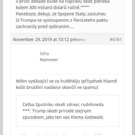
v příští dekádě bude na nápravu škod potřeba
kolem 300 miliard dolarů ročně.””””””
Paneboze, dekuji, ze Spojene Staty, zasluhou
D.Trumpa se vystoupenim z Parizskeho paktu
zachranily pred vydiranim….
November 29, 2019 at 10:12 pm
#6761
REPLY
leho
Keymaster
Mikin vydávající se za hukkhklju (příspěvek hlavně
kvůli brutální nadávce skončil ve spamu)
Cetba Sputniku skodi zdravi, rudohneda
***. Trump skodi prirode stejnym
zpusobem, jako ten vas Klema Gottwald.