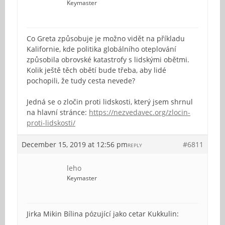
Keymaster
Co Greta způsobuje je možno vidět na příkladu
Kalifornie, kde politika globálního oteplování
způsobila obrovské katastrofy s lidskými obětmi.
Kolik ještě těch obětí bude třeba, aby lidé
pochopili, že tudy cesta nevede?
Jedná se o zločin proti lidskosti, který jsem shrnul
na hlavní stránce:
https://nezvedavec.org/zlocin-
proti-lidskosti/
December 15, 2019 at 12:56 pm
#6811
REPLY
leho
Keymaster
Jirka Mikin Bílina pózující jako cetar Kukkulin: