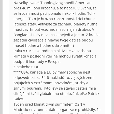
Na velky svatek Thanksgiving snedli Americani
pres 46 milionu krocanu, a to neberu v uvahu, ze
se krocan musi peci pomalu nekolik hodin. Tolik
energie. Toto je hrozna rozezranost, krici chude
latinske staty. Aktiviste za zachanu planety nutne
musi zavrhnout vsechno maso, nejen drubez. V
Bangladesi taky moc masa nejedi a jde to. Z kratka,
zapadni civilisace a hlavne tvoje deti se budou
muset hodne a hodne uskromnit.:-)
Ruku v ruce, tva rodina a aktiviste za zachanu
klimatu v posledni vterine mohou zvratit konec a
podporit komrady v Evrope.
Z ceskeho tisku:
“”””””USA, Kanada a EU by měly společně nést
odpovědnost za 54 % nákladů rozvojových zemí
bojujících s extrémními povodněmi, suchy a
silnými bouřemi. Tyto jevy se stávají častějšími a
silnějšími kvůli globálnímu oteplování, píše Patrick
Galey.
Týden před klimatickým summitem OSN v
Madridu environmentální organizace prohlásily, že