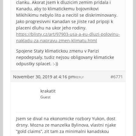
clanku. Akorat jsem k dluzicim zemim pridala i
Kanadu, aby to klimatickemu bojovnikovi
Mikihikimu nebylo lito a necitil se diskriminovany.
Jako progresivvni Kanadan se jiiste rad pripoji k
placeni dluhu na ukor jeho rodiny.
https://blisty.cz/art/97903-usa-a-eu-dluzi-polovinu-
nakladu-za-napravu-zmen-klimatu.html
Spojene Staty klimatickou zmenu v Parizi
nepodepsaly, tudiz nejsou obligovany klimaticke
odpustky splacet. :-))
November 30, 2019 at 4:16 pm
#6771
REPLY
krakatit
Guest
Jsem se dival na ekonomicke rozbory Yukon, dost
drsny. Mozna ze manzelka Bylinova, vlastni njake
“gold claims”, zit tam za minimalni kanadskou