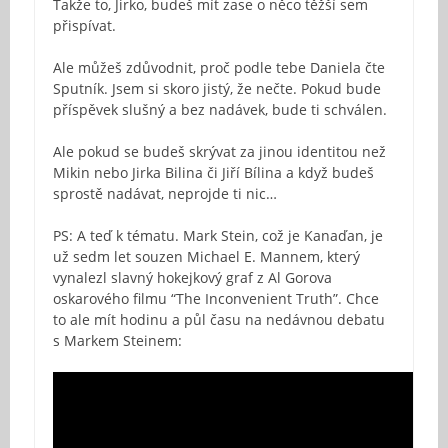
Takže to, Jirko, budeš mít zase o něco těžší sem
přispívat.
Ale můžeš zdůvodnit, proč podle tebe Daniela čte
Sputník. Jsem si skoro jistý, že nečte. Pokud bude
příspěvek slušný a bez nadávek, bude ti schválen.
Ale pokud se budeš skrývat za jinou identitou než
Mikin nebo Jirka Bilina či Jiří Bílina a když budeš
sprostě nadávat, neprojde ti nic…
PS: A teď k tématu. Mark Stein, což je Kanaďan, je
už sedm let souzen Michael E. Mannem, který
vynalezl slavný hokejkový graf z Al Gorova
oskarového filmu “The Inconvenient Truth”. Chce
to ale mít hodinu a půl času na nedávnou debatu
s Markem Steinem: