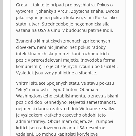
Greta…. tak to je pripad pro psychiatra. Pokus o
vytvoreni “Johanky z Arcu”. Zbytecna snaha. Evropa
jako region je na pokraji kolapsu, s ni i Rusko jako
statni utvar. Strednedobe je hegemonicka sila
vazana na USA a Cinu, v budoucnu patrne Indii.
Zvaneni o klimatickych zmenach zpricenenych
clovekem, neni nic jineho, nez pokus radoby
intelektualnich skupin o ziskani rozhodujicich
pozic v prerozdelovani majetku (novodoba forma
komunismu). To je cil stejnych rvounu po tisicileti.
Vysledek jsou vzdy guillotine a sibenice.
Vnitrni situace Spojenych statu, ve stavu pokusu
“elity” minulosti – typu Clinton, Obama a
Washingtonskeho establishmentu, o znovu ziskani
pozic od dob Kennedyho. Nejvetsi zamestnanost,
nejmensi danova zatez od dob Vietnamske valky.
je vysledkem kratkeho casoveho obdobi teto
administrativy. Obcas mam dojem, ze Trumpovi
kritici jsou radovemu obcanu USA nesmirne
vzdaleni. Co mohou kapitolsti koryfejove