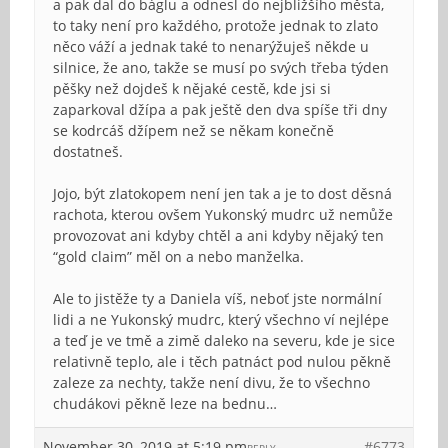
a pak dal do báglu a odnesl do nejbližšího města,
to taky není pro každého, protože jednak to zlato
něco váží a jednak také to nenarýžuješ někde u
silnice, že ano, takže se musí po svých třeba týden
pěšky než dojdeš k nějaké cestě, kde jsi si
zaparkoval džípa a pak ještě den dva spíše tři dny
se kodrcáš džípem než se někam konečně
dostatneš.
Jojo, být zlatokopem není jen tak a je to dost děsná
rachota, kterou ovšem Yukonský mudrc už nemůže
provozovat ani kdyby chtěl a ani kdyby nějaký ten
“gold claim” měl on a nebo manželka.
Ale to jistěže ty a Daniela víš, neboť jste normální
lidi a ne Yukonský mudrc, který všechno ví nejlépe
a teď je ve tmě a zimě daleko na severu, kde je sice
relativně teplo, ale i těch patnáct pod nulou pěkně
zaleze za nechty, takže není divu, že to všechno
chudákovi pěkně leze na bednu…
November 30, 2019 at 5:19 pm
#6773
REPLY