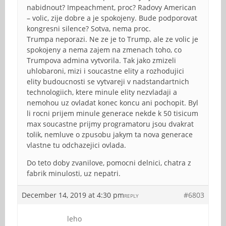
nabidnout? Impeachment, proc? Radovy American
– volic, zije dobre a je spokojeny. Bude podporovat
kongresni silence? Sotva, nema proc.
Trumpa neporazi. Ne ze je to Trump, ale ze volic je
spokojeny a nema zajem na zmenach toho, co
Trumpova admina vytvorila. Tak jako zmizeli
uhlobaroni, mizi i soucastne elity a rozhodujici
elity budoucnosti se vytvareji v nadstandartnich
technologiich, ktere minule elity nezvladaji a
nemohou uz ovladat konec koncu ani pochopit. Byl
li rocni prijem minule generace nekde k 50 tisicum
max soucastne prijmy programatoru jsou dvakrat
tolik, nemluve o zpusobu jakym ta nova generace
vlastne tu odchazejici ovlada.
Do teto doby zvanilove, pomocni delnici, chatra z
fabrik minulosti, uz nepatri.
December 14, 2019 at 4:30 pm
#6803
REPLY
leho