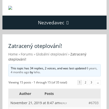
Nezvedavec
Domů
Zatracený oteplování!
Fórum
Home
›
Forums
›
Globální oteplování
›
Zatracený
oteplování!
This topic has 34 replies, 2 voices, and was last updated
6 years,
O Nezvědavci
4 months ago
by
leho
.
Viewing 15 posts - 1 through 15 (of 35 total)
1
2
3
→
Kontakt
Author
Posts
November 21, 2019 at 8:47 am
#6703
REPLY