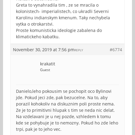
Greta to vynahradila tim , ze se mracila o
kolonistech- imperialistech, co ukradli Severni
Karolinu indianskym kmenum. Taky nechybela
vytka o otrokarstvi.
Proste komunisticka ideologie zabalena do
klimatickeho kabatku.
November 30, 2019 at 7:56 pm
#6774
REPLY
krakatit
Guest
Danielo,leho pokousim se pochopit oco Bylinovi
jde. Pokud jeci zde, pak bezucelne. Na to, aby
porazil kohokoliv na diskuznim poli proste nema.
Ze je to primitivni hlupak s tim se neda nic delat.
Na vzdelavani je u nej pozde, vzhledem k tomu
kde se pohybuje je to nemozny. Pokud ho zde leho
trpi, pak je to jeho vec.