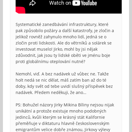
Systematické zanedbávání infrastruktury, které
pak způsobilo požáry a další katastrofy, je zločin a
jelikož rovněž zahynulo mnoho lidí, jedná se o
zločin proti lidskosti. Ale do větrníků a solárek se
investovat muselo! Jirko, mohl by jsi nějak
zdůvodnit, jak jsou ty lidské oběti ve jménu boje
proti globálnímu oteplování nutné?
Nemohl, viď. A bez nadávek už vůbec ne. Takže
holt nedá se nic dělat, máš zatím ban až do té
doby, kdy svět od tebe uvidí slušný příspěvek bez
nadávek. Předem neděkuji, že ano…
PS: Bohužel názory Jirky Mikina Bíliny nejsou nijak
unikátní a protože existuje mnoho podobných
jedinců, kvůli kterým se krásný stát Kalifornie
přeměňuje v diktaturu hlavně československým
emigrantům velice dobře známou, Jirkovy výlevy