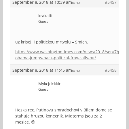
September 8, 2018 at 10:39 am
#5457
REPLY
krakatit
Guest
uz kriseji i politickou mrtvolu – Smich.
https://www.washingtontimes.com/news/2018/sep/7/presi
obama-jumps-back-political-fray-calls-ou/
September 8, 2018 at 11:45 am
#5458
REPLY
Mykcjdckkin
Guest
Hezka rec. Putinovu smradochovi v Bilem dome se
stahuje hruzou konecnik. Midterms jsou za 2
mesice. 🙂