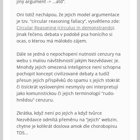
jiný argument -> …atd”.
Oni totiž nechápou, že jejich model argumentace
je tzv. “circular reasoning fallacy”, vysvětleno zde:
Circular Reasoning (circulus in demonstrando)
.
Jinak řečeno, debata v podobě psa honícího si
ocas, o kterou má málokdo zájem.
Dále se jedná o nepochopení nutnosti cenzury na
webu s malou návštěvností jakým Nezvědavec je.
Mnohdy jejich omezená inteligence není schopna
pochopit koncept civilizované debaty a tudíž
přesun jejich příspěvků do spamu s jejich stokrát
či tisíckrát vyslovenými nesmysly oni interpretují
jako komunistickou či jejich terminologií “rudo-
hnědou” cenzuru.
Zkrátka, když není po jejich a když tvůrce
Nezvědavce odmítá přeměnu na “jejich” webzin,
chytne je kolikrát doslova amok dle chorobopisu
TDS…