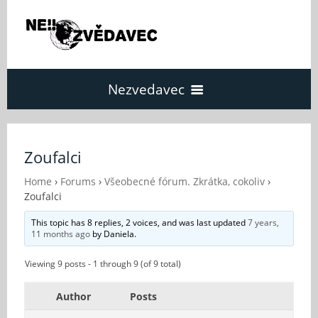
Nezvedavec
Domů
Zoufalci
Fórum
Home
›
Forums
›
Všeobecné fórum. Zkrátka, cokoliv
›
Zoufalci
This topic has 8 replies, 2 voices, and was last updated
7 years,
O Nezvědavci
11 months ago
by
Daniela
.
Viewing 9 posts - 1 through 9 (of 9 total)
Kontakt
Author
Posts