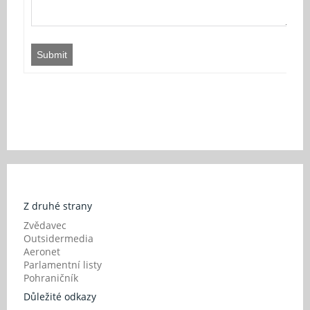
Submit
Z druhé strany
Zvědavec
Outsidermedia
Aeronet
Parlamentní listy
Pohraničník
Důležité odkazy