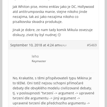
Jak Whiton pise, mimo enklav jako je DC, Hollywood
atd antitrumpovska manie, stejne nikoho jinde
nezajima, tak asi jako nezajima nikoho co
pisalkovska skvadra produkuje.
Jinak je dobre, ze nam tady komik Mikula osvezuje
diskuzy, zivot by byl nudnej 🙂
September 10, 2018 at 4:24 am
#5469
REPLY
leho
Keymaster
No, Krakatite, s těmi přispěvovateli typu Mikina je
to těžké. Oni totiž nejsou schopni přímočaré
debaty dle obvyklého modelu civilizované debaty,
tj. v posloupnosti “tvrzení -> argument -> upravené
tvrzení dle argumentu -> jiný argument ->
upravené tvrzení dle předchozího argumentu ->