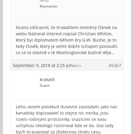
leho
Keymaster
Nutno zdůraznit, že Krakatitem zmíněný článek na
webu National Interest napsal Christian Whiton,
který byl diplomatem během éry G.W. Bushe. Je to
tedy člověk, který je velmi dobře schopen posoudit,
co se to vlastně v té Washingtonské bažině děje…
September 9, 2018 at 2:25 pm
#5467
REPLY
krakatit
Guest
Leho, ovsem ponekud dusevne zaostalym, jako nas
kanadsky dopisovatel to stejne nic nerika, jsou
rizeni rodinymi prislusniky, snazicimi se svou
uchylnou ideologii rozsirovat kde se da. Goz tady
bych to pvazoval za zbytecnou ztratu casu.