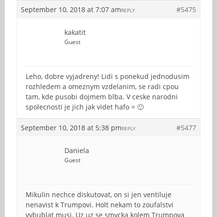
September 10, 2018 at 7:07 am
#5475
REPLY
kakatit
Guest
Leho, dobre vyjadreny! Lidi s ponekud jednodusim
rozhledem a omeznym vzdelanim, se radi cpou
tam, kde pusobi dojmem blba. V ceske narodni
spolecnosti je jich jak videt hafo = 🙂
September 10, 2018 at 5:38 pm
#5477
REPLY
Daniela
Guest
Mikulin nechce diskutovat, on si jen ventiluje
nenavist k Trumpovi. Holt nekam to zoufalstvi
vybublat musi. Uz uz se smycka kolem Trumpova