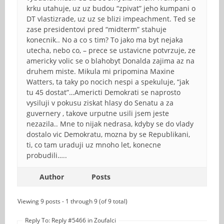
krku utahuje, uz uz budou “zpivat” jeho kumpani o
DT vlastizrade, uz uz se blizi impeachment. Ted se
zase presidentovi pred “midterm” stahuje
konecnik.. No a co s tim? To jako ma byt nejaka
utecha, nebo co, – prece se ustavicne potvrzuje, ze
americky volic se o blahobyt Donalda zajima az na
druhem miste. Mikula mi pripomina Maxine
Watters, ta taky po nocich nespi a spekuluje, “jak
tu 45 dostat”…Americti Demokrati se naprosto
vysiluji v pokusu ziskat hlasy do Senatu a za
guvernery , takove urputne usili jsem jeste
nezazila.. Mne to nijak nedrasa, kdyby se do vlady
dostalo vic Demokratu, mozna by se Republikani,
ti, co tam uraduji uz mnoho let, konecne
probudili…..
Author
Posts
Viewing 9 posts - 1 through 9 (of 9 total)
Reply To: Reply #5466 in Zoufalci