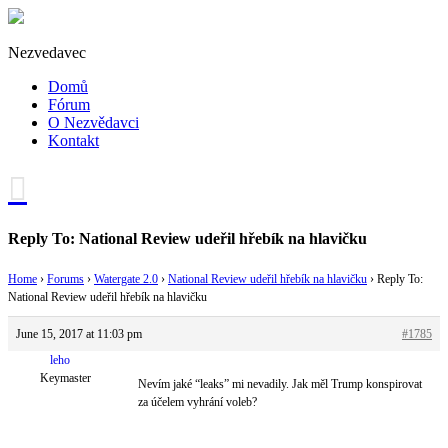
Nezvedavec
Domů
Fórum
O Nezvědavci
Kontakt
Reply To: National Review udeřil hřebík na hlavičku
Home
›
Forums
›
Watergate 2.0
›
National Review udeřil hřebík na hlavičku
›
Reply To:
National Review udeřil hřebík na hlavičku
June 15, 2017 at 11:03 pm
#1785
leho
Keymaster
Nevím jaké “leaks” mi nevadily. Jak měl Trump konspirovat
za účelem vyhrání voleb?