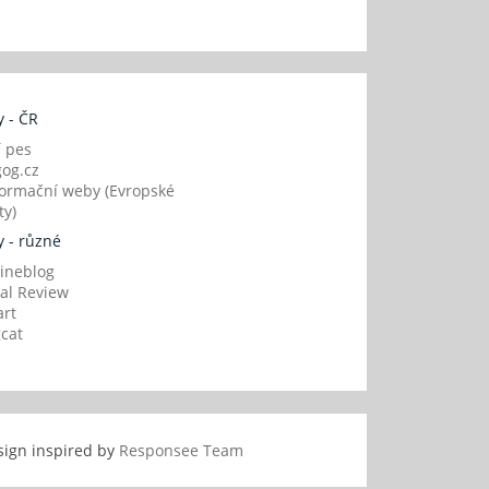
 - ČR
í pes
og.cz
ormační weby (Evropské
y)
 - různé
ineblog
al Review
art
gcat
sign inspired by
Responsee Team