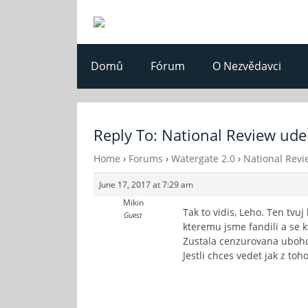
Domů
Fórum
O Nezvědavci
Reply To: National Review udeř
Home
›
Forums
›
Watergate 2.0
›
National Revi
June 17, 2017 at 7:29 am
Mikin
Tak to vidis, Leho. Ten tvuj
Guest
kteremu jsme fandili a se 
Zustala cenzurovana ubohost
Jestli chces vedet jak z to