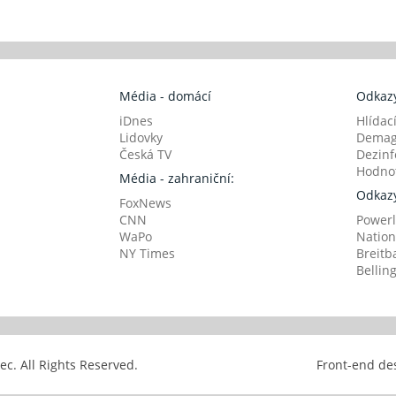
Média - domácí
Odkazy
iDnes
Hlídac
Lidovky
Demag
Česká TV
Dezinf
Hodnot
Média - zahraniční:
Odkazy
FoxNews
CNN
Powerl
WaPo
Nation
NY Times
Breitb
Bellin
avec. All Rights Reserved.
Front-end de