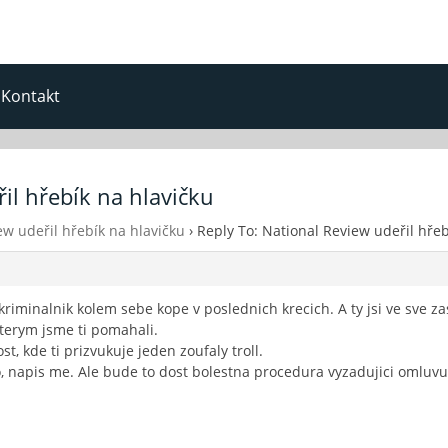
Kontakt
il hřebík na hlavičku
ew udeřil hřebík na hlavičku
›
Reply To: National Review udeřil hřeb
 kriminalnik kolem sebe kope v poslednich krecich. A ty jsi ve sve za
kterym jsme ti pomahali.
, kde ti prizvukuje jeden zoufaly troll.
ho, napis me. Ale bude to dost bolestna procedura vyzadujici omluvu