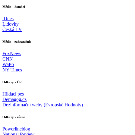
Média - domácí
iDnes
Lidovky
Česká TV
Média - zahraniční:
FoxNews
CNN
WaPo
NY Times
Odkazy - ČR
Hlídací pes
Demagog.cz
Dezinformační weby (Evropské Hodnoty)
Odkazy - různé
Powerlineblog
National Review