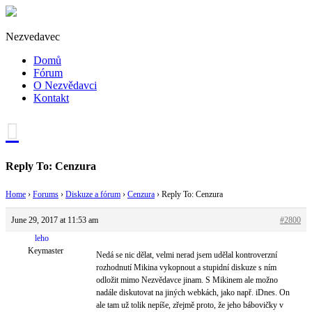
Nezvedavec
Domů
Fórum
O Nezvědavci
Kontakt
Reply To: Cenzura
Home
›
Forums
›
Diskuze a fórum
›
Cenzura
›
Reply To: Cenzura
June 29, 2017 at 11:53 am
#2800
leho
Keymaster
Nedá se nic dělat, velmi nerad jsem udělal kontroverzní
rozhodnutí Mikina vykopnout a stupidní diskuze s ním
odložit mimo Nezvědavce jinam. S Mikinem ale možno
nadále diskutovat na jiných webkách, jako např. iDnes. On
ale tam už tolik nepíše, zřejmě proto, že jeho bábovičky v