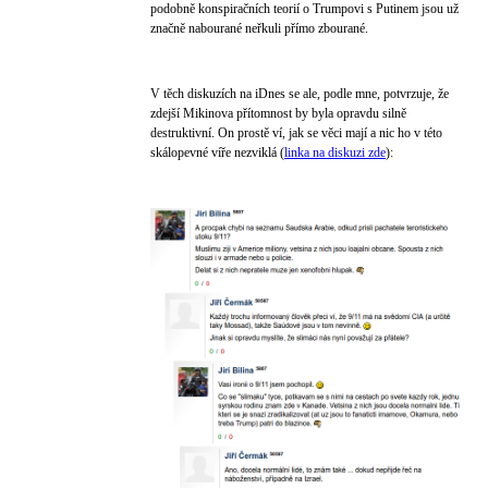
podobně konspiračních teorií o Trumpovi s Putinem jsou už
značně nabourané neřkuli přímo zbourané.
V těch diskuzích na iDnes se ale, podle mne, potvrzuje, že
zdejší Mikinova přítomnost by byla opravdu silně
destruktivní. On prostě ví, jak se věci mají a nic ho v této
skálopevné víře nezviklá (
linka na diskuzi zde
):