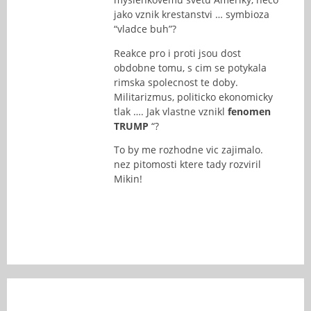
jako vznik krestanstvi … symbioza
“vladce buh”?
Reakce pro i proti jsou dost
obdobne tomu, s cim se potykala
rimska spolecnost te doby.
Militarizmus, politicko ekonomicky
tlak …. Jak vlastne vznikl
fenomen
TRUMP
“?
To by me rozhodne vic zajimalo.
nez pitomosti ktere tady rozviril
Mikin!