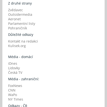
Z druhé strany
Zvědavec
Outsidermedia
Aeronet
Parlamentní listy
Pohraničník
Důležité odkazy
Kontakt na redakci
Kulisek.org
Média - domácí
iDnes
Lidovky
Česká TV
Média - zahraniční:
FoxNews
CNN
WaPo
NY Times
Odkazy - ČR