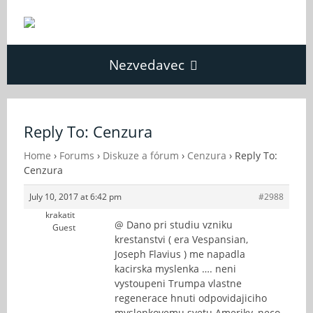
Nezvedavec
Domů
Reply To: Cenzura
Fórum
Home
›
Forums
›
Diskuze a fórum
›
Cenzura
›
Reply To:
Cenzura
July 10, 2017 at 6:42 pm
#2988
O Nezvědavci
krakatit
@ Dano pri studiu vzniku
Guest
krestanstvi ( era Vespansian,
Kontakt
Joseph Flavius ) me napadla
kacirska myslenka …. neni
vystoupeni Trumpa vlastne
regenerace hnuti odpovidajiciho
myslenkovemu svetu Ameriky, neco