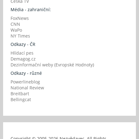
Česká TV
Média - zahraniční:
FoxNews
CNN
WaPo
NY Times
Odkazy - ČR
Hlídací pes
Demagog.cz
Dezinformační weby (Evropské Hodnoty)
Odkazy - různé
Powerlineblog
National Review
Breitbart
Bellingcat
Copyright © 2005-
2026 Nezvědavec. All Rights