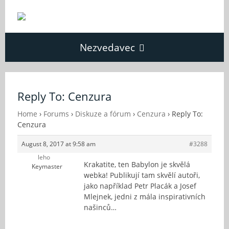
Nezvedavec
Domů
Reply To: Cenzura
Fórum
Home
›
Forums
›
Diskuze a fórum
›
Cenzura
›
Reply To:
Cenzura
August 8, 2017 at 9:58 am
#3288
O Nezvědavci
leho
Krakatite, ten Babylon je skvělá
Keymaster
webka! Publikují tam skvělí autoři,
Kontakt
jako například Petr Placák a Josef
Mlejnek, jedni z mála inspirativních
našinců…