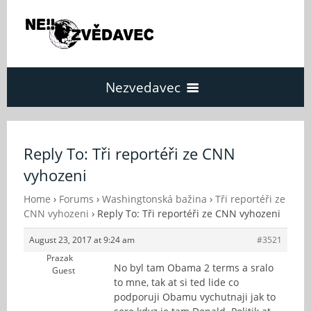
Nezvedavec
Domů
Reply To: Tři reportéři ze CNN
vyhozeni
Fórum
Home
›
Forums
›
Washingtonská bažina
›
Tři reportéři ze
CNN vyhozeni
›
Reply To: Tři reportéři ze CNN vyhozeni
O Nezvědavci
August 23, 2017 at 9:24 am
#3521
Prazak
Kontakt
No byl tam Obama 2 terms a sralo
Guest
to mne, tak at si ted lide co
podporuji Obamu vychutnaji jak to