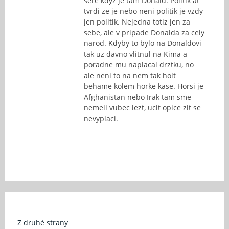
sere kdyz je tam Donald. Politik at
tvrdi ze je nebo neni politik je vzdy
jen politik. Nejedna totiz jen za
sebe, ale v pripade Donalda za cely
narod. Kdyby to bylo na Donaldovi
tak uz davno vlitnul na Kima a
poradne mu naplacal drztku, no
ale neni to na nem tak holt
behame kolem horke kase. Horsi je
Afghanistan nebo Irak tam sme
nemeli vubec lezt, ucit opice zit se
nevyplaci.
Z druhé strany