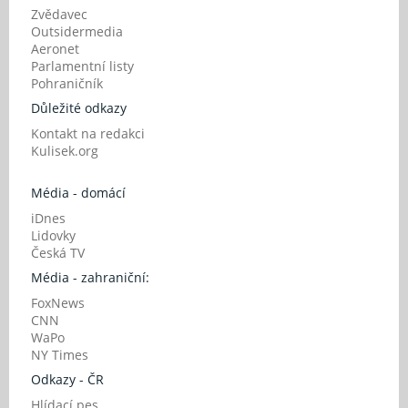
Zvědavec
Outsidermedia
Aeronet
Parlamentní listy
Pohraničník
Důležité odkazy
Kontakt na redakci
Kulisek.org
Média - domácí
iDnes
Lidovky
Česká TV
Média - zahraniční:
FoxNews
CNN
WaPo
NY Times
Odkazy - ČR
Hlídací pes