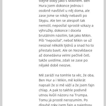
stejné doby jako s Mikinem. Ben
Hura jsem dokonce jednou i
osobně navštívil u něj doma, ale
zase jsme se nikdy nebavili po
Skypu. Ale ten se alespoň tak
nemstil, neposílal sprosté vzkazy a
výhružky, dokonce i docela
brutálním násilím, tak jako Mikin.
Píši “neposílal”, neboť Mikin se už
neozval několik týdnů a snad ho to
přestalo bavit. Ale on Nezvědavce
až donedávna velmi pečlivě četl,
takže uvidíme, zdali se zase po
nějaké době neozve.
Mě zaráží na tomhle ta věc, že oba,
Ben Hur a i Mikin, mě kolikrát
napsali že si mě váží a že jsem fajn
chlap. A pak to takhle podivně
utnou kvůli názoru na Trumpa.
Tomu já prostě nerozumím. Po
dlouhé roky jsem fajn a najednou