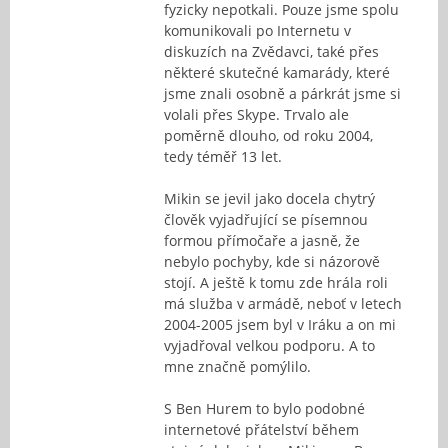
fyzicky nepotkali. Pouze jsme spolu
komunikovali po Internetu v
diskuzích na Zvědavci, také přes
některé skutečné kamarády, které
jsme znali osobně a párkrát jsme si
volali přes Skype. Trvalo ale
poměrně dlouho, od roku 2004,
tedy téměř 13 let.
Mikin se jevil jako docela chytrý
člověk vyjadřující se písemnou
formou přímočaře a jasně, že
nebylo pochyby, kde si názorově
stojí. A ještě k tomu zde hrála roli
má služba v armádě, neboť v letech
2004-2005 jsem byl v Iráku a on mi
vyjadřoval velkou podporu. A to
mne značně pomýlilo.
S Ben Hurem to bylo podobné
internetové přátelství během