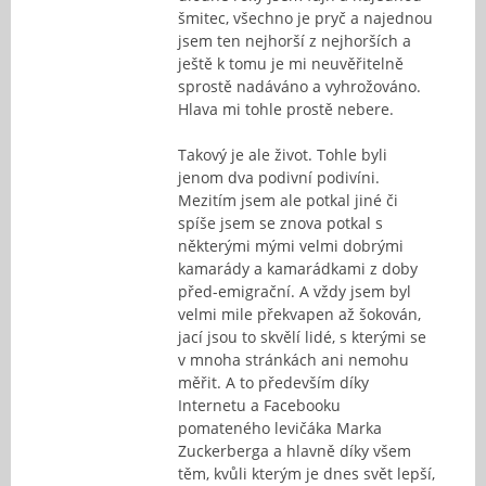
šmitec, všechno je pryč a najednou
jsem ten nejhorší z nejhorších a
ještě k tomu je mi neuvěřitelně
sprostě nadáváno a vyhrožováno.
Hlava mi tohle prostě nebere.
Takový je ale život. Tohle byli
jenom dva podivní podivíni.
Mezitím jsem ale potkal jiné či
spíše jsem se znova potkal s
některými mými velmi dobrými
kamarády a kamarádkami z doby
před-emigrační. A vždy jsem byl
velmi mile překvapen až šokován,
jací jsou to skvělí lidé, s kterými se
v mnoha stránkách ani nemohu
měřit. A to především díky
Internetu a Facebooku
pomateného levičáka Marka
Zuckerberga a hlavně díky všem
těm, kvůli kterým je dnes svět lepší,