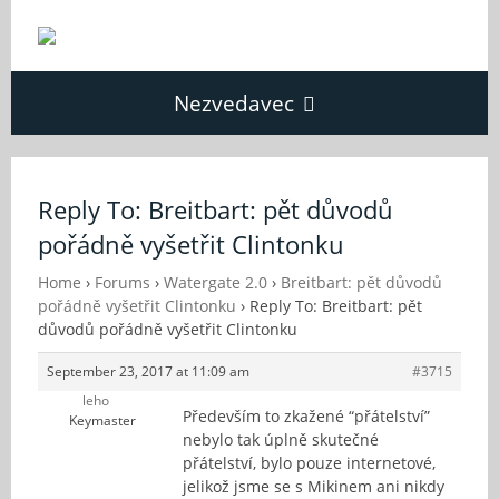
Nezvedavec
Domů
Reply To: Breitbart: pět důvodů
pořádně vyšetřit Clintonku
Fórum
Home
›
Forums
›
Watergate 2.0
›
Breitbart: pět důvodů
pořádně vyšetřit Clintonku
›
Reply To: Breitbart: pět
O Nezvědavci
důvodů pořádně vyšetřit Clintonku
September 23, 2017 at 11:09 am
#3715
Kontakt
leho
Především to zkažené “přátelství”
Keymaster
nebylo tak úplně skutečné
přátelství, bylo pouze internetové,
jelikož jsme se s Mikinem ani nikdy