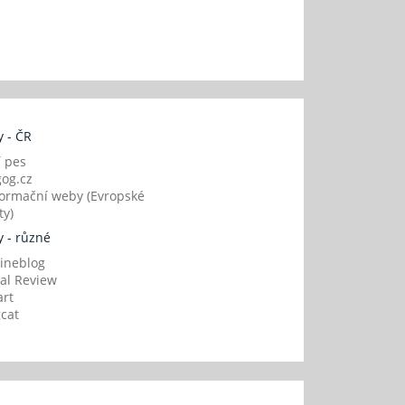
 - ČR
í pes
og.cz
ormační weby (Evropské
y)
 - různé
ineblog
al Review
art
gcat