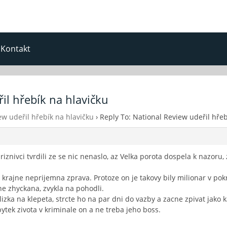
Kontakt
il hřebík na hlavičku
ew udeřil hřebík na hlavičku
›
Reply To: National Review udeřil hřeb
znivci tvrdili ze se nic nenaslo, az Velka porota dospela k nazoru,
krajne neprijemna zprava. Protoze on je takovy bily milionar v pok
ne zhyckana, zvykla na pohodli.
zka na klepeta, strcte ho na par dni do vazby a zacne zpivat jako 
bytek zivota v kriminale on a ne treba jeho boss.