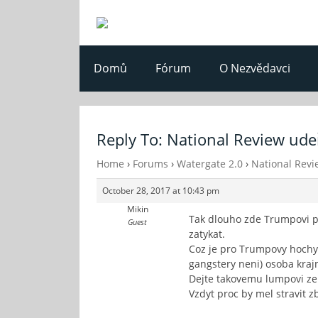
Domů
Fórum
O Nezvědavci
Reply To: National Review udeř
Home
›
Forums
›
Watergate 2.0
›
National Revi
October 28, 2017 at 10:43 pm
Mikin
Tak dlouho zde Trumpovi pri
Guest
zatykat.
Coz je pro Trumpovy hochy 
gangstery neni) osoba kraj
Dejte takovemu lumpovi zeli
Vzdyt proc by mel stravit z