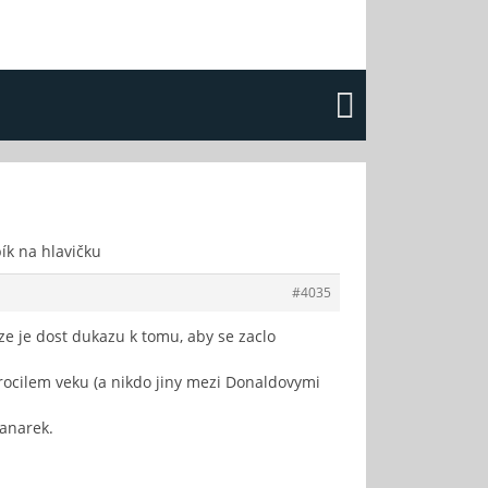
ík na hlavičku
#4035
 ze je dost dukazu k tomu, aby se zaclo
rocilem veku (a nikdo jiny mezi Donaldovymi
kanarek.