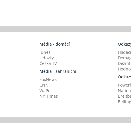
Média - domácí
Odkazy
iDnes
Hlídac
Lidovky
Demag
Česká TV
Dezinf
Hodnot
Média - zahraniční:
Odkazy
FoxNews
CNN
Powerl
WaPo
Nation
NY Times
Breitb
Bellin