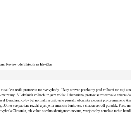
onal Review udeřil hřebík na hlavičku
 to tak leta resili, protoze to ma sve vyhody.. Uz ty otravne pruzkumy pred volbami me miji 
pro me zajmy.. V lokalnich volbach uz jsem volila i Libertariana, protoze se zasazoval o snizen
asel Demokrat, co by byl normalni a usiloval o pausalni obcanske zlepseni pro prumerneho A
p..On to vse patricne rozviri a jak je na americke bankovce, z chaosu se rodi poradek. Proto n
y vyhrala Clintonka, tak vubec o techto sheniganech nevime, verejnost by nemela o techto han