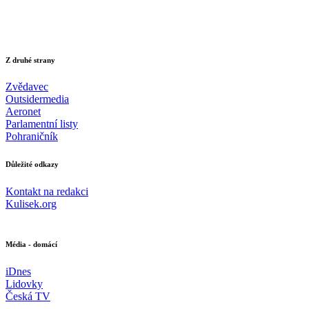
Z druhé strany
Zvědavec
Outsidermedia
Aeronet
Parlamentní listy
Pohraničník
Důležité odkazy
Kontakt na redakci
Kulisek.org
Média - domácí
iDnes
Lidovky
Česká TV