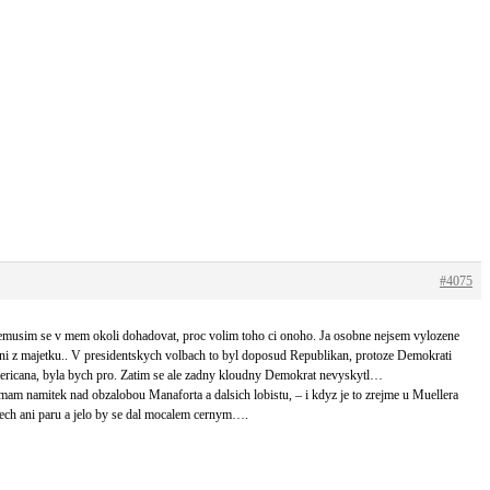
#4075
a nemusim se v mem okoli dohadovat, proc volim toho ci onoho. Ja osobne nejsem vylozene
i dani z majetku.. V presidentskych volbach to byl doposud Republikan, protoze Demokrati
mericana, byla bych pro. Zatim se ale zadny kloudny Demokrat nevyskytl…
emam namitek nad obzalobou Manaforta a dalsich lobistu, – i kdyz je to zrejme u Muellera
dlech ani paru a jelo by se dal mocalem cernym….