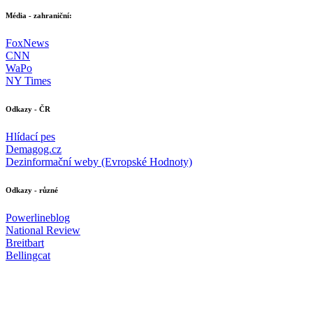
Média - zahraniční:
FoxNews
CNN
WaPo
NY Times
Odkazy - ČR
Hlídací pes
Demagog.cz
Dezinformační weby (Evropské Hodnoty)
Odkazy - různé
Powerlineblog
National Review
Breitbart
Bellingcat