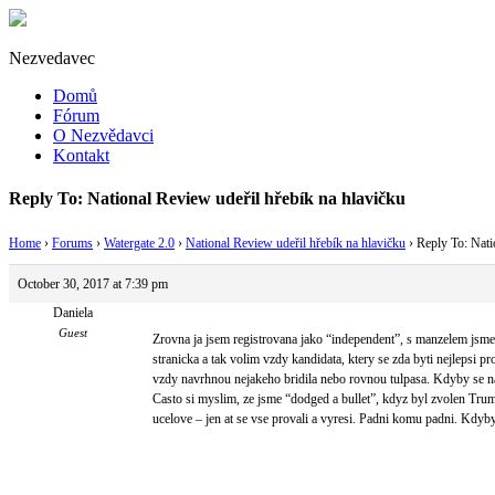
Nezvedavec
Domů
Fórum
O Nezvědavci
Kontakt
Reply To: National Review udeřil hřebík na hlavičku
Home
›
Forums
›
Watergate 2.0
›
National Review udeřil hřebík na hlavičku
›
Reply To: Nati
October 30, 2017 at 7:39 pm
Daniela
Guest
Zrovna ja jsem registrovana jako “independent”, s manzelem jsme
stranicka a tak volim vzdy kandidata, ktery se zda byti nejlepsi 
vzdy navrhnou nejakeho bridila nebo rovnou tulpasa. Kdyby se n
Casto si myslim, ze jsme “dodged a bullet”, kdyz byl zvolen Trum
ucelove – jen at se vse provali a vyresi. Padni komu padni. Kdyb