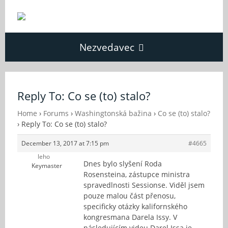
Nezvedavec
Domů
Reply To: Co se (to) stalo?
Fórum
Home
›
Forums
›
Washingtonská bažina
›
Co se (to) stalo?
›
Reply To: Co se (to) stalo?
December 13, 2017 at 7:15 pm
#4665
O Nezvědavci
leho
Dnes bylo slyšení Roda
Keymaster
Rosensteina, zástupce ministra
Kontakt
spravedlnosti Sessionse. Viděl jsem
pouze malou část přenosu,
specificky otázky kalifornského
kongresmana Darela Issy. V
následujícím videu Darel Issa je