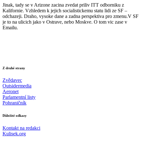
Jinak, tady se v Arizone zacina zvedat priliv ITT odborniku z
Kalifornie. Vzhledem k jejich socialistickemu statu lidi ze SF –
odchazeji. Draho, vysoke dane a zadna perspektiva pro zmenu.V SF
je to na ulicich jako v Ostrave, nebo Moskve. O tom vic zase v
Emailu.
Z druhé strany
Zvědavec
Outsidermedia
Aeronet
Parlamentní listy
Pohraničník
Důležité odkazy
Kontakt na redakci
Kulisek.org