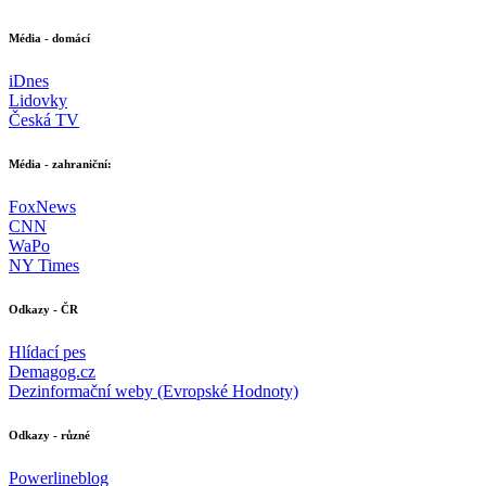
Média - domácí
iDnes
Lidovky
Česká TV
Média - zahraniční:
FoxNews
CNN
WaPo
NY Times
Odkazy - ČR
Hlídací pes
Demagog.cz
Dezinformační weby (Evropské Hodnoty)
Odkazy - různé
Powerlineblog