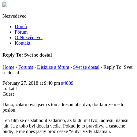
Nezvedavec
Domů
Fórum
O Nezvědavci
Kontakt
Reply To: Svet se dostal
Home
›
Forums
›
Diskuze a fórum
›
Svet se dostal
›
Reply To: Svet
se dostal
February 27, 2018 at 9:40 pm
#4889
krakatit
Guest
Dano, zalarmoval jsem s tou adresou oba dva, doufam ze me to
poslou.
Ten film se da stahnout zadarmo, az budu mit tvoji adresu, napisu
jak. Ja z toho byl docela vedle. Pokud je to pravdivy, a castecne
bude, je me dnes jasny proc ceske “elity” vzdy zklamali.