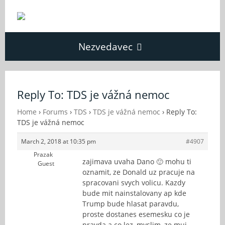
Nezvedavec
Domů
Reply To: TDS je vážná nemoc
Fórum
Home
›
Forums
›
TDS
›
TDS je vážná nemoc
›
Reply To:
TDS je vážná nemoc
March 2, 2018 at 10:35 pm
#4907
O Nezvědavci
Prazak
zajimava uvaha Dano 🙂 mohu ti
Guest
oznamit, ze Donald uz pracuje na
Kontakt
spracovani svych volicu. Kazdy
bude mit nainstalovany ap kde
Trump bude hlasat paravdu,
proste dostanes esemesku co je
pravda a co lez, myslim, ze muj