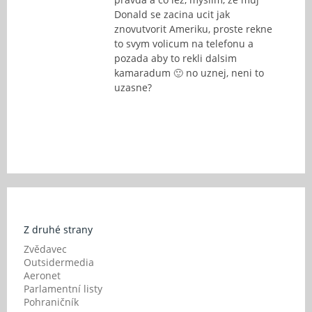
Donald se zacina ucit jak
znovutvorit Ameriku, proste rekne
to svym volicum na telefonu a
pozada aby to rekli dalsim
kamaradum 🙂 no uznej, neni to
uzasne?
Z druhé strany
Zvědavec
Outsidermedia
Aeronet
Parlamentní listy
Pohraničník