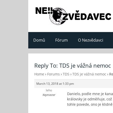
Domů
Fórum
O Nezvědavci
Reply To: TDS je vážná nemoc
Home
›
Forums
›
TDS
›
TDS je vážná nemoc
›
Re
March 13, 2018 at 1:33 pm
leho
Danielo, podle mne je kana
Keymaster
královsky je odměňuje, což 
tohle povede, ono je klidn