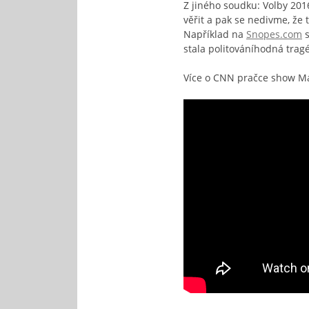
Z jiného soudku: Volby 201
věřit a pak se nedivme, že
Například na
Snopes.com
s
stala politováníhodná tragé
Více o CNN pračce show Ma