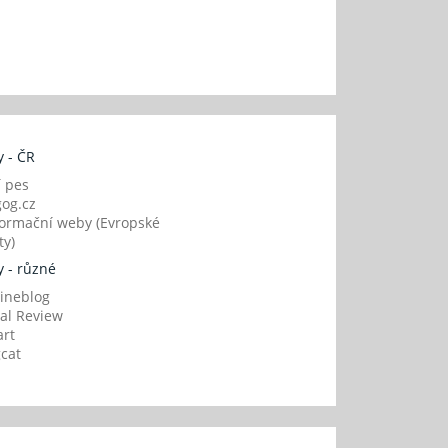
 - ČR
í pes
og.cz
ormační weby (Evropské
y)
 - různé
ineblog
al Review
art
gcat