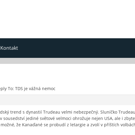
Kontakt
ply To: TDS je vážná nemoc
dský trend s dynastií Trudeau velmi nebezpečný. Sluníčko Trudeau
v sousedství jediné světové velmoci ohrožuje nejen USA, ale i zbyte
ě možné, že Kanaďané se probudí z letargie a zvolí v příštích volb