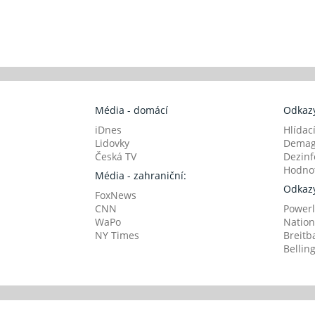
Média - domácí
Odkazy
iDnes
Hlídac
Lidovky
Demag
Česká TV
Dezinf
Hodnot
Média - zahraniční:
Odkazy
FoxNews
CNN
Powerl
WaPo
Nation
NY Times
Breitb
Bellin