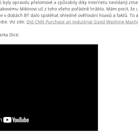
6 byly opravdu přelomové a způsobily díky Internetu nevídaný zma
 takovému Mikinovi už z toho všeho pořádně hráblo. Mám pocit, že
e v dobách BT dalo spoléhat ohledně ověřování hoaxů a faktů. To a
die. Viz zde:
Did CNN Purchase an Industrial-Sized Washing Machi
rka Dice: