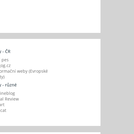
 - ČR
í pes
og.cz
ormační weby (Evropské
y)
 - různé
ineblog
al Review
art
gcat