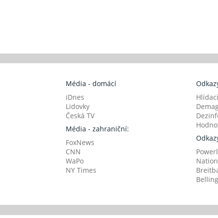
Média - domácí
Odkazy
iDnes
Hlídac
Lidovky
Demag
Česká TV
Dezinf
Hodnot
Média - zahraniční:
Odkazy
FoxNews
CNN
Powerl
WaPo
Nation
NY Times
Breitb
Bellin