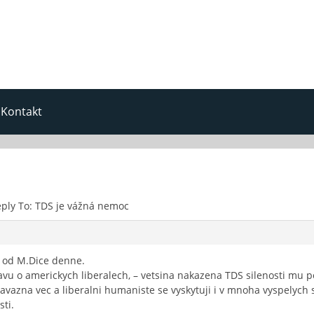
Kontakt
ply To: TDS je vážná nemoc
 od M.Dice denne.
u o americkych liberalech, – vetsina nakazena TDS silenosti mu p
 zavazna vec a liberalni humaniste se vyskytuji i v mnoha vyspelych s
ti.