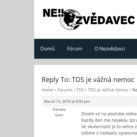
Domů
Fórum
O Nezvědavci
Reply To: TDS je vážná nemoc
Home
›
Forums
›
TDS
›
TDS je vážná nemoc
›
Re
March 13, 2018 at 8:03 pm
Daniela
Divam se na youtube videa
Guest
Kazdy den ma nejakou zprav
Ve skutecnosti je to velice
vidime v rozkladu spolecnos