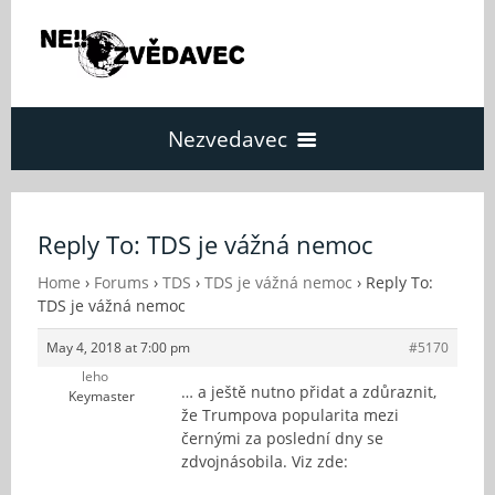
Nezvedavec
Domů
Reply To: TDS je vážná nemoc
Fórum
Home
›
Forums
›
TDS
›
TDS je vážná nemoc
›
Reply To:
TDS je vážná nemoc
May 4, 2018 at 7:00 pm
#5170
O Nezvědavci
leho
… a ještě nutno přidat a zdůraznit,
Keymaster
že Trumpova popularita mezi
Kontakt
černými za poslední dny se
zdvojnásobila. Viz zde: