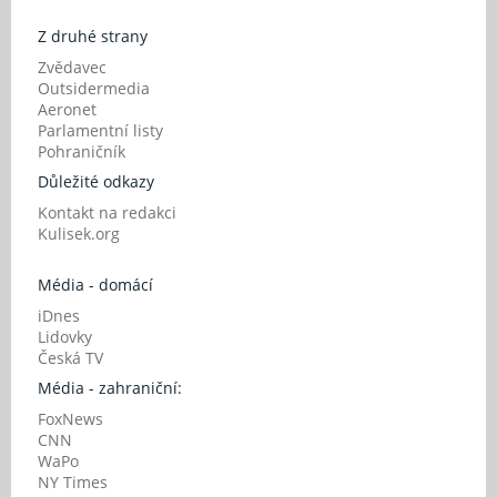
Z druhé strany
Zvědavec
Outsidermedia
Aeronet
Parlamentní listy
Pohraničník
Důležité odkazy
Kontakt na redakci
Kulisek.org
Média - domácí
iDnes
Lidovky
Česká TV
Média - zahraniční:
FoxNews
CNN
WaPo
NY Times