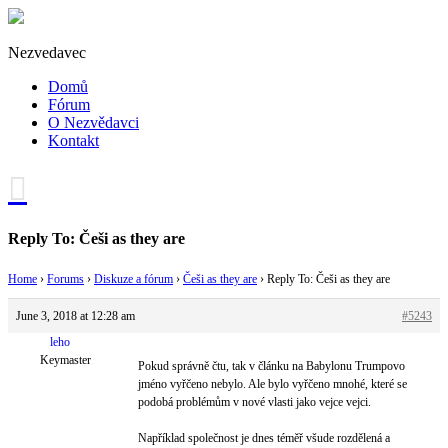
Nezvedavec
Domů
Fórum
O Nezvědavci
Kontakt
Reply To: Češi as they are
Home
›
Forums
›
Diskuze a fórum
›
Češi as they are
›
Reply To: Češi as they are
June 3, 2018 at 12:28 am
#5243
leho
Keymaster
Pokud správně čtu, tak v článku na Babylonu Trumpovo
jméno vyřčeno nebylo. Ale bylo vyřčeno mnohé, které se
podobá problémům v nové vlasti jako vejce vejci.
Například společnost je dnes téměř všude rozdělená a