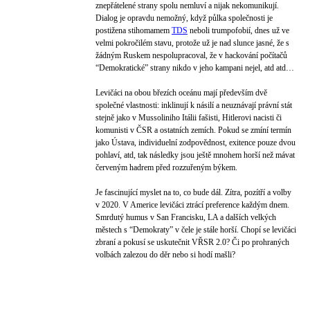
znepřátelené strany spolu nemluví a nijak nekomunikují.
Dialog je opravdu nemožný, když půlka společnosti je
postižena stihomamem
TDS
neboli trumpofobií, dnes už ve
velmi pokročilém stavu, protože už je nad slunce jasné, že s
žádným Ruskem nespolupracoval, že v hackování počítačů
“Demokratické” strany nikdo v jeho kampani nejel, atd atd…
Levičáci na obou březích oceánu mají především dvě
společné vlastnosti: inklinují k násilí a neuznávají právní stát
stejně jako v Mussoliniho Itálii fašisti, Hitlerovi nacisti či
komunisti v ČSR a ostatních zemích. Pokud se zmíní termín
jako Ústava, individuelní zodpovědnost, exitence pouze dvou
pohlaví, atd, tak následky jsou ještě mnohem horší než mávat
červeným hadrem před rozzuřeným býkem.
Je fascinující myslet na to, co bude dál. Zítra, pozítří a volby
v 2020. V Americe levičáci ztrácí preference každým dnem.
Smrdutý humus v San Francisku, LA a dalších velkých
městech s “Demokraty” v čele je stále horší. Chopí se levičáci
zbraní a pokusí se uskutečnit VŘSR 2.0? Či po prohraných
volbách zalezou do děr nebo si hodí mašli?