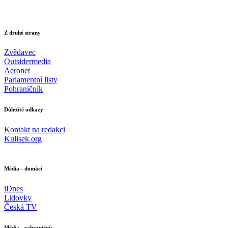
Z druhé strany
Zvědavec
Outsidermedia
Aeronet
Parlamentní listy
Pohraničník
Důležité odkazy
Kontakt na redakci
Kulisek.org
Média - domácí
iDnes
Lidovky
Česká TV
Média - zahraniční: