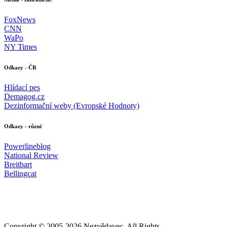
FoxNews
CNN
WaPo
NY Times
Odkazy - ČR
Hlídací pes
Demagog.cz
Dezinformační weby (Evropské Hodnoty)
Odkazy - různé
Powerlineblog
National Review
Breitbart
Bellingcat
Copyright © 2005-
2026 Nezvědavec. All Rights