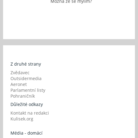
Mozna ze se mylim?
Z druhé strany
Zvědavec
Outsidermedia
Aeronet
Parlamentní listy
Pohraničník
Důležité odkazy
Kontakt na redakci
Kulisek.org
Média - domácí