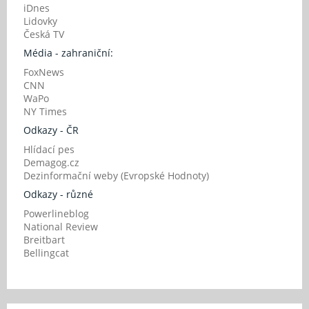
iDnes
Lidovky
Česká TV
Média - zahraniční:
FoxNews
CNN
WaPo
NY Times
Odkazy - ČR
Hlídací pes
Demagog.cz
Dezinformační weby (Evropské Hodnoty)
Odkazy - různé
Powerlineblog
National Review
Breitbart
Bellingcat