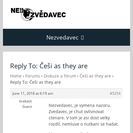
Nezvedavec
Domů
Reply To: Češi as they are
Fórum
Home
›
Forums
›
Diskuze a fórum
›
Češi as they are
›
Reply To: Češi as they are
June 11, 2018 at 6:19 am
#5254
O Nezvědavci
krakatit
Nezvedavec, je vymena nazoru.
Guest
Zvedavec, je chut ovlivnovat
Kontakt
ctenare. V tom je asi dost velky
rozdil, nemluve o nutkani se hadat.