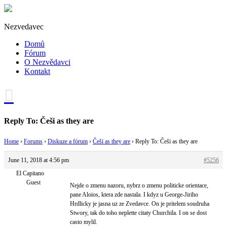
Nezvedavec
Domů
Fórum
O Nezvědavci
Kontakt
Reply To: Češi as they are
Home
›
Forums
›
Diskuze a fórum
›
Češi as they are
›
Reply To: Češi as they are
June 11, 2018 at 4:56 pm
#5256
El Capitano
Guest
Nejde o zmenu nazoru, nybrz o zmenu politicke orientace,
pane Aloios, ktera zde nastala. I kdyz u George-Jiriho
Hrdlicky je jasna uz ze Zvedavce. On je pritelem soudruha
Stwory, tak do toho neplette citaty Churchila. I on se dost
casto mylil.