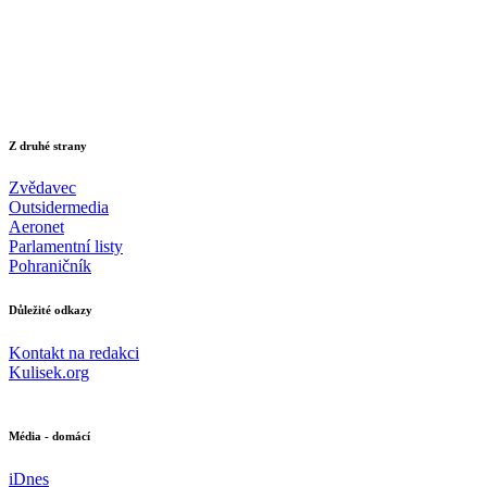
Z druhé strany
Zvědavec
Outsidermedia
Aeronet
Parlamentní listy
Pohraničník
Důležité odkazy
Kontakt na redakci
Kulisek.org
Média - domácí
iDnes