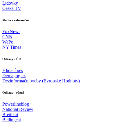
Lidovky
Česká TV
Média - zahraniční:
FoxNews
CNN
WaPo
NY Times
Odkazy - ČR
Hlídací pes
Demagog.cz
Dezinformační weby (Evropské Hodnoty)
Odkazy - různé
Powerlineblog
National Review
Breitbart
Bellingcat