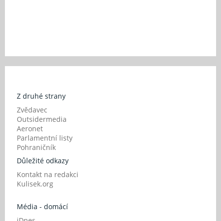
Z druhé strany
Zvědavec
Outsidermedia
Aeronet
Parlamentní listy
Pohraničník
Důležité odkazy
Kontakt na redakci
Kulisek.org
Média - domácí
iDnes