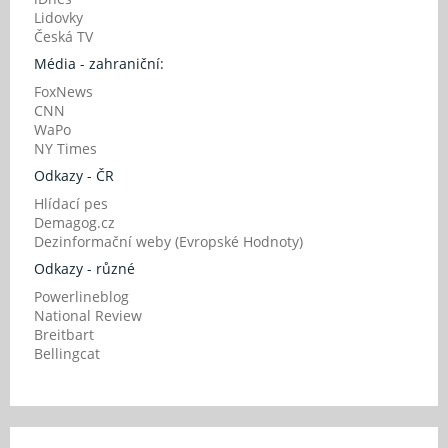
Lidovky
Česká TV
Média - zahraniční:
FoxNews
CNN
WaPo
NY Times
Odkazy - ČR
Hlídací pes
Demagog.cz
Dezinformační weby (Evropské Hodnoty)
Odkazy - různé
Powerlineblog
National Review
Breitbart
Bellingcat