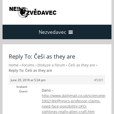
Nezvedavec
Domů
Reply To: Češi as they are
Fórum
Home
›
Forums
›
Diskuze a fórum
›
Češi as they are
›
Reply To: Češi as they are
June 29, 2018 at 5:34 pm
#5301
O Nezvědavci
krakatit
Dano –
Guest
http://www.dailymail.co.uk/sciencetech/art
Kontakt
5902189/Physics-professor-claims-
need-face-possibility-UFO-
sightings-really-alien-craft.htm