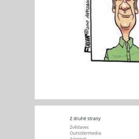
Z druhé strany
Zvědavec
Outsidermedia
Aeronet