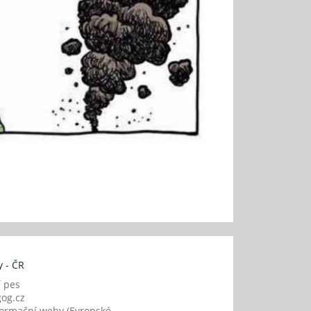
 - ČR
í pes
og.cz
ormační weby (Evropské