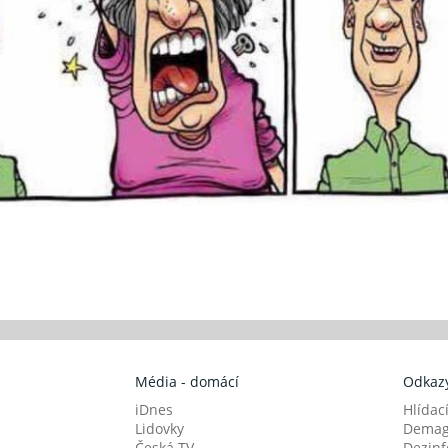
Média - domácí
Odkazy
iDnes
Hlídac
Lidovky
Demag
Česká TV
Dezinf