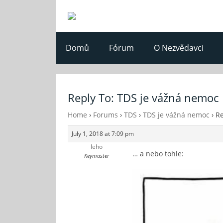
Domů
Fórum
O Nezvědavci
Reply To: TDS je vážná nemoc
Home
›
Forums
›
TDS
›
TDS je vážná nemoc
›
Re
July 1, 2018 at 7:09 pm
leho
… a nebo tohle:
Keymaster