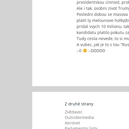
presidentskou cinnost, pro
Ale i tak, osobni zivot Tru
Posledni dobou se masova m
platil ty melounove holky(
pridal svych 10 milionu, ta
kandidatu platilo pokutu z
Tudy cesta nevede, to si m
A vubec, jak je to s tou “Rus
:-0
:-DDDDD
Z druhé strany
Zvědavec
Outsidermedia
Aeronet
Parlamentní listy