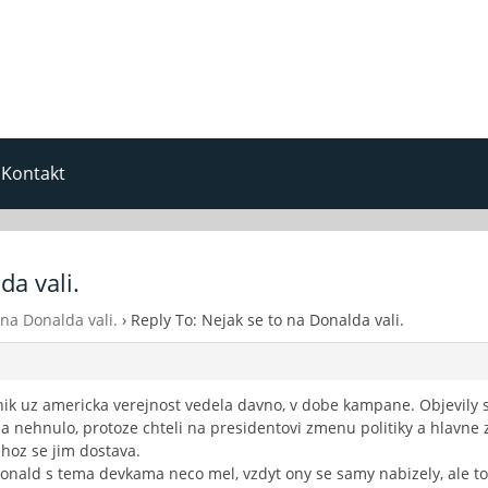
Kontakt
da vali.
 na Donalda vali.
›
Reply To: Nejak se to na Donalda vali.
ik uz americka verejnost vedela davno, v dobe kampane. Objevily s
a nehnulo, protoze chteli na presidentovi zmenu politiky a hlavne z
ehoz se jim dostava.
nald s tema devkama neco mel, vzdyt ony se samy nabizely, ale t