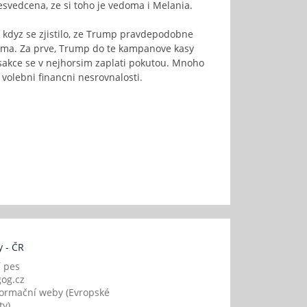
esvedcena, ze si toho je vedoma i Melania.
 kdyz se zjistilo, ze Trump pravdepodobne
ajima. Za prve, Trump do te kampanove kasy
ansakce se v nejhorsim zaplati pokutou. Mnoho
volebni financni nesrovnalosti.
 - ČR
í pes
og.cz
ormační weby (Evropské
y)