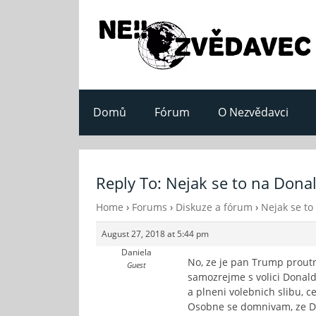
Domů
Fórum
O Nezvědavci
Reply To: Nejak se to na Donal
Home
›
Forums
›
Diskuze a fórum
›
Nejak se to
August 27, 2018 at 5:44 pm
Daniela
No, ze je pan Trump proutn
Guest
samozrejme s volici Donald
a plneni volebnich slibu, c
Osobne se domnivam, ze Do