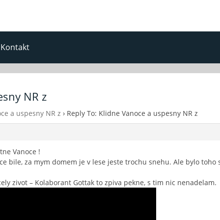
Kontakt
esny NR z
oce a uspesny NR z
›
Reply To: Klidne Vanoce a uspesny NR z
astne Vanoce !
ce bile, za mym domem je v lese jeste trochu snehu. Ale bylo toho 
ly zivot – Kolaborant Gottak to zpiva pekne, s tim nic nenadelam.