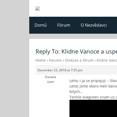
Domů
Fórum
O Nezvědavci
Reply To: Klidne Vanoce a usp
Home
›
Forums
›
Diskuze a fórum
›
Klidne Van
December 23, 2018 at 7:35 pm
Daniela
Leho, i ja se pripojuji – St
Guest
Letos jsme skoro meli Vano
bilych…
Tenhle evegreen znam uz ce