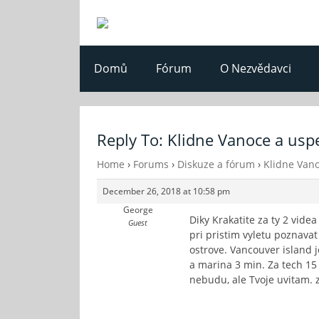
Domů
Fórum
O Nezvědavci
Reply To: Klidne Vanoce a usp
Home
›
Forums
›
Diskuze a fórum
›
Klidne Van
December 26, 2018 at 10:58 pm
George
Diky Krakatite za ty 2 vid
Guest
pri pristim vyletu poznavat
ostrove. Vancouver island 
a marina 3 min. Za tech 15
nebudu, ale Tvoje uvitam. z