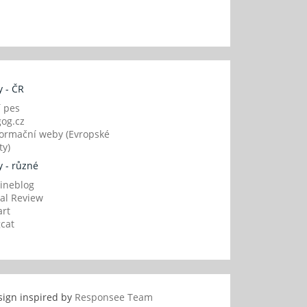
 - ČR
í pes
og.cz
ormační weby (Evropské
y)
 - různé
ineblog
al Review
art
gcat
sign inspired by
Responsee Team