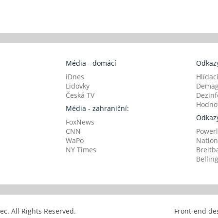
Média - domácí
Odkazy
iDnes
Hlídac
Lidovky
Demag
Česká TV
Dezinf
Hodnot
Média - zahraniční:
Odkazy
FoxNews
CNN
Powerl
WaPo
Nation
NY Times
Breitb
Bellin
avec. All Rights Reserved.
Front-end de