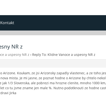
Kontakt
esny NR z
oce a uspesny NR z
›
Reply To: Klidne Vanoce a uspesny NR z
ea o Arizone. Koukam, ze jsi Arizonsky zapadly vlastenec, a ze toho
 nova mista. Je mi jasne, ze poznat hodne o Arizone by chtelo nekol
je jak 1/3 Slovenska, ale pobrezi ma hrozne clenite, mnoho 1000 k
 let co tu jsme zname jen male %. Nutno podotknouti ze hodne casti
dravi Jirka