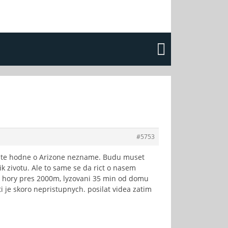
#5753
 jeste hodne o Arizone nezname. Budu muset
ik zivotu. Ale to same se da rict o nasem
m, hory pres 2000m, lyzovani 35 min od domu
 je skoro nepristupnych. posilat videa zatim