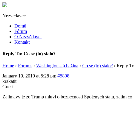
Nezvedavec
Domů
Fórum
O Nezvědavci
Kontakt
Reply To: Co se (to) stalo?
Home
›
Forums
›
Washingtonská bažina
›
Co se (to) stalo?
›
Reply To:
January 10, 2019 at 5:28 pm
#5898
krakatit
Guest
Zajimavy je ze Trump mluvi o bezpecnosti Spojenych statu, zatim co 