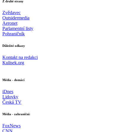
Z druhé strany
Zvědavec
Outsidermedia
Aeronet
Parlamentní listy
Pohraničník
Důležité odkazy
Kontakt na redakci
Kulisek.org
Média - domácí
iDnes
Lidovky
Česká TV
Média - zahraniční:
FoxNews
CNN