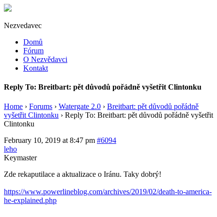
Nezvedavec
Domů
Fórum
O Nezvědavci
Kontakt
Reply To: Breitbart: pět důvodů pořádně vyšetřit Clintonku
Home
›
Forums
›
Watergate 2.0
›
Breitbart: pět důvodů pořádně
vyšetřit Clintonku
›
Reply To: Breitbart: pět důvodů pořádně vyšetřit
Clintonku
February 10, 2019 at 8:47 pm
#6094
leho
Keymaster
Zde rekaputilace a aktualizace o Iránu. Taky dobrý!
https://www.powerlineblog.com/archives/2019/02/death-to-america-
he-explained.php