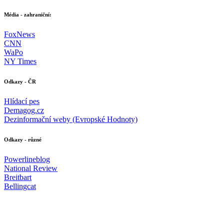
Média - zahraniční:
FoxNews
CNN
WaPo
NY Times
Odkazy - ČR
Hlídací pes
Demagog.cz
Dezinformační weby (Evropské Hodnoty)
Odkazy - různé
Powerlineblog
National Review
Breitbart
Bellingcat