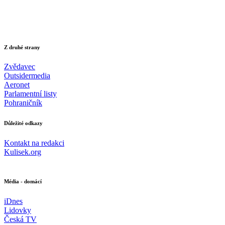
Z druhé strany
Zvědavec
Outsidermedia
Aeronet
Parlamentní listy
Pohraničník
Důležité odkazy
Kontakt na redakci
Kulisek.org
Média - domácí
iDnes
Lidovky
Česká TV