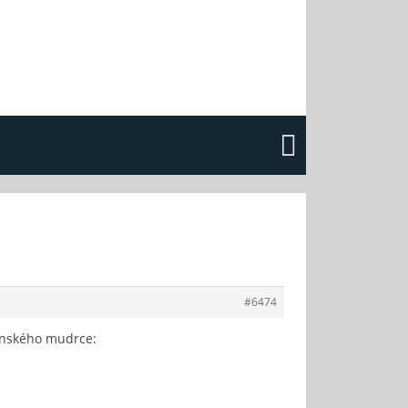
#6474
konského mudrce: