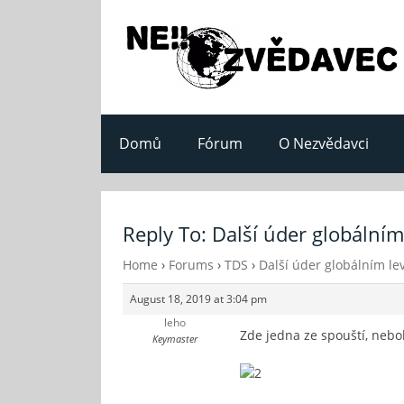
Domů
Fórum
O Nezvědavci
Reply To: Další úder globální
Home
›
Forums
›
TDS
›
Další úder globálním l
August 18, 2019 at 3:04 pm
leho
Zde jedna ze spouští, nebol
Keymaster