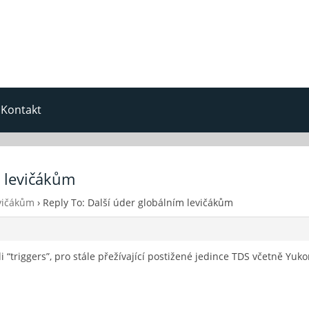
Kontakt
m levičákům
evičákům
›
Reply To: Další úder globálním levičákům
i “triggers”, pro stále přežívající postižené jedince TDS včetně Yu