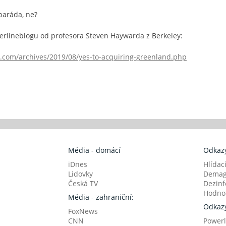
paráda, ne?
erlineblogu od profesora Steven Haywarda z Berkeley:
.com/archives/2019/08/yes-to-acquiring-greenland.php
Média - domácí
Odkazy
iDnes
Hlídac
Lidovky
Demag
Česká TV
Dezinf
Hodnot
Média - zahraniční:
Odkazy
FoxNews
CNN
Powerl