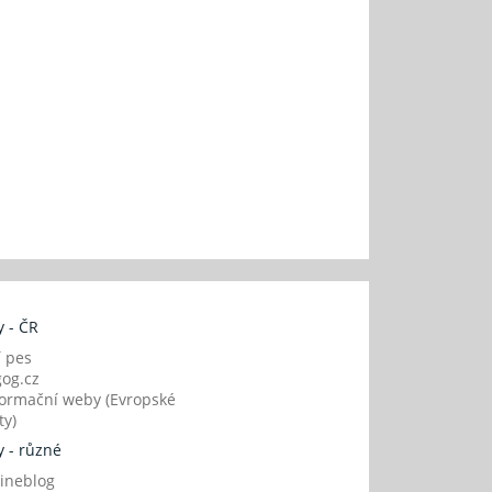
 - ČR
í pes
og.cz
ormační weby (Evropské
y)
 - různé
ineblog