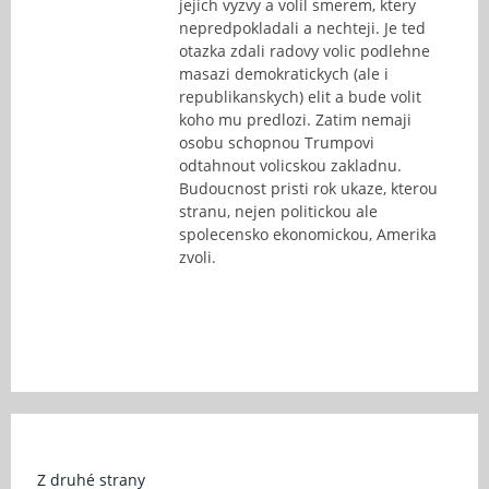
jejich vyzvy a volil smerem, ktery
nepredpokladali a nechteji. Je ted
otazka zdali radovy volic podlehne
masazi demokratickych (ale i
republikanskych) elit a bude volit
koho mu predlozi. Zatim nemaji
osobu schopnou Trumpovi
odtahnout volicskou zakladnu.
Budoucnost pristi rok ukaze, kterou
stranu, nejen politickou ale
spolecensko ekonomickou, Amerika
zvoli.
Z druhé strany