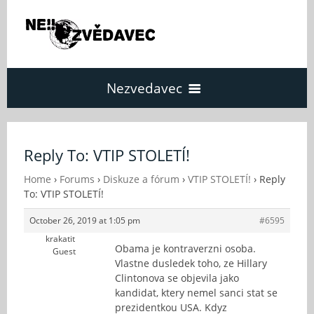
Nezvedavec
Domů
Reply To: VTIP STOLETÍ!
Fórum
Home
›
Forums
›
Diskuze a fórum
›
VTIP STOLETÍ!
›
Reply
To: VTIP STOLETÍ!
October 26, 2019 at 1:05 pm
#6595
O Nezvědavci
krakatit
Obama je kontraverzni osoba.
Guest
Vlastne dusledek toho, ze Hillary
Kontakt
Clintonova se objevila jako
kandidat, ktery nemel sanci stat se
prezidentkou USA. Kdyz