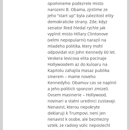
opomineme podezrele misto
narozeni B. Obama, zjistime ze
jeho “start up” byla zalezitost elity
demokraticke strany. Zde, kdyz
senator Ried hledal rychle jak
vyplnit misto Hillary Clintonove
(velmi nepopularni) narazil na
mladeho politika, ktery mohl
odpovidat vizi John Kennedy 60 let.
Veskera levicova elita pocinaje
Hollywoodem az do kuloaru na
Kapitolu zahajila masaz publika
smerem – mame noveho
Kennedyho. Obamuv cas se naplnil
a jeho politicti sponzori zmizeli.
Ovsem masinerie – Hollywood,
novinari a statni urednici zustavaji.
Nenavist, kterou nepokryte
deklaruji k Trumpovi, neni jen
nenavist k osobe, ale bezmezny
vztek, ze radovy volic neposlechl