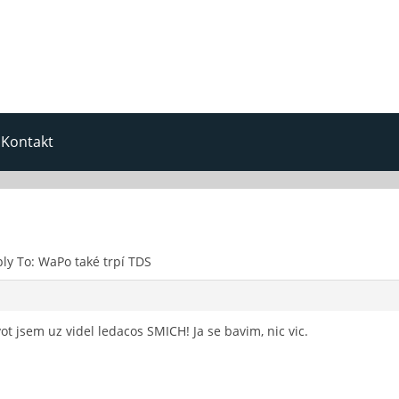
Kontakt
ly To: WaPo také trpí TDS
vot jsem uz videl ledacos SMICH! Ja se bavim, nic vic.