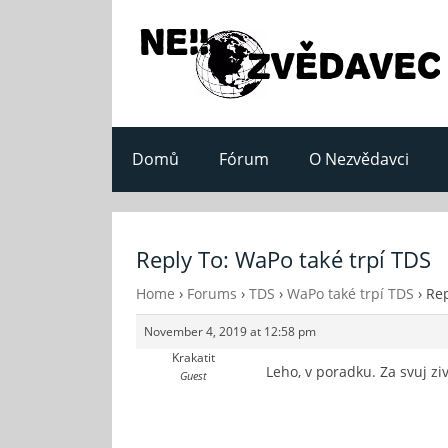
Domů
Fórum
O Nezvědavci
Reply To: WaPo také trpí TDS
Home
›
Forums
›
TDS
›
WaPo také trpí TDS
›
Rep
November 4, 2019 at 12:58 pm
Krakatit
Leho, v poradku. Za svuj zi
Guest