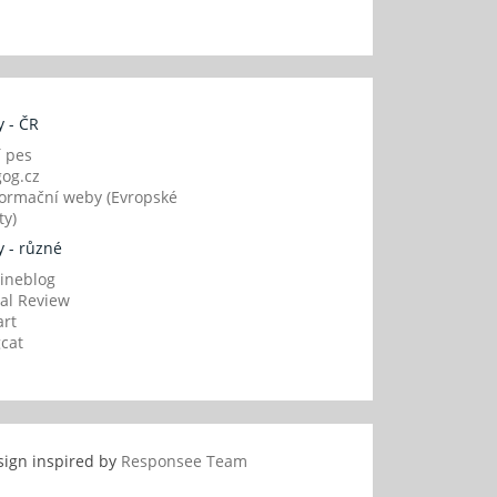
 - ČR
í pes
og.cz
ormační weby (Evropské
y)
 - různé
ineblog
al Review
art
gcat
sign inspired by
Responsee Team