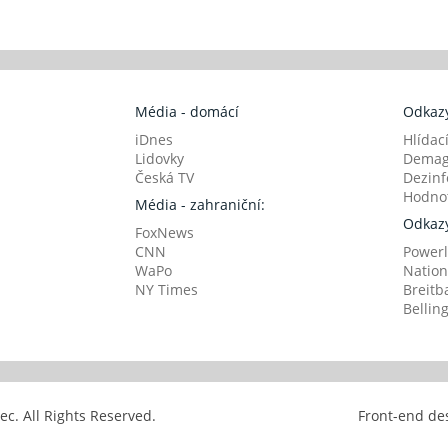
Média - domácí
Odkazy
iDnes
Hlídac
Lidovky
Demag
Česká TV
Dezinf
Hodnot
Média - zahraniční:
Odkazy
FoxNews
CNN
Powerl
WaPo
Nation
NY Times
Breitb
Bellin
avec. All Rights Reserved.
Front-end de