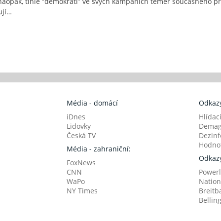
opak, tihle “demokrati” ve svých kampaních téměř současného prez
ují…
Média - domácí
Odkazy
iDnes
Hlídac
Lidovky
Demag
Česká TV
Dezinf
Hodnot
Média - zahraniční:
Odkazy
FoxNews
CNN
Powerl
WaPo
Nation
NY Times
Breitb
Bellin