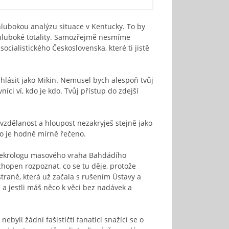
a hlubokou analýzu situace v Kentucky. To by
ě hluboké totality. Samozřejmě nesmíme
cialistického Československa, které ti jistě
lásit jako Mikin. Nemusel bych alespoň tvůj
íci ví, kdo je kdo. Tvůj přístup do zdejší
vzdělanost a hloupost nezakryješ stejně jako
 to je hodně mírně řečeno.
o nekrologu masového vraha Bahdádího
chopen rozpoznat, co se tu děje, protože
straně, která už začala s rušením Ústavy a
a a jestli máš něco k věci bez nadávek a
ebyli žádní fašističtí fanatici snažící se o