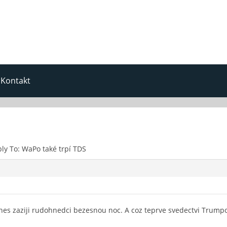
Kontakt
ly To: WaPo také trpí TDS
dnes zaziji rudohnedci bezesnou noc. A coz teprve svedectvi Trumpo