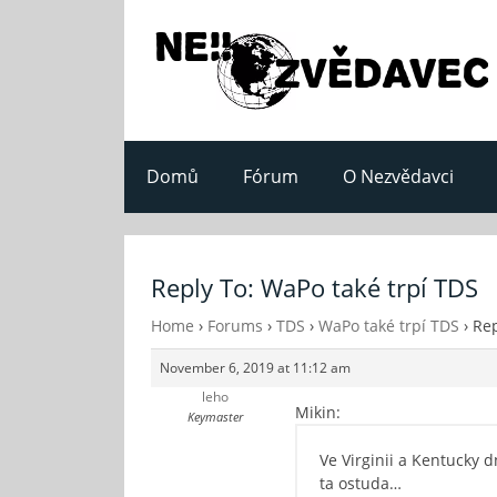
Domů
Fórum
O Nezvědavci
Reply To: WaPo také trpí TDS
Home
›
Forums
›
TDS
›
WaPo také trpí TDS
›
Rep
November 6, 2019 at 11:12 am
leho
Mikin:
Keymaster
Ve Virginii a Kentucky 
ta ostuda…