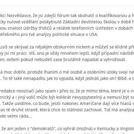
dakci Nezvědavce, že jsi zdejší fórum tak obohatil o kvalifikovanou 
icky nulové vzdělání poskytnuté Základní devítiletou školou v dob
u znalost údržby třidičů a relátek telefonních ústředen v dobách so
otřebného pro tvé analýzy politické situace v USA.
íš se skrývat za nějakým obskurním nickem a můžeš se klidně přih
y jsi mi práci. Víš, ono je vždy mnohem lepší, když případní návštěvn
vřen, ovšem pokud nebudeš zase brutálně napadat a vyhrožovat.
á moc dobře, protože lhaním o mé osobě a osobními útoky svoji ne
. To tě také nenapadlo, jak to vypadá, když jednáš jako on? Blbě, a
 redakce neoznačí jako spam i přes to, že je mimo téma, které je 
cký a i jiný volič může být kolikrát nevyzpytatelný a nemusí být s
 Takže uvidíme, co bude, jestli nakonec Američané dají více hlasů 
hlas té druhé straně, která chce to státnost zachovat. Toť má analýz
ude velmi ráda…
že ani jeden z “demokratů”, co vyhrál (možná) v Kentucky a Virginii n