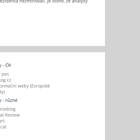
identa nezmiňovali. Je divné, že analýzy
 - ČR
í pes
og.cz
ormační weby (Evropské
y)
 - různé
ineblog
al Review
art
gcat