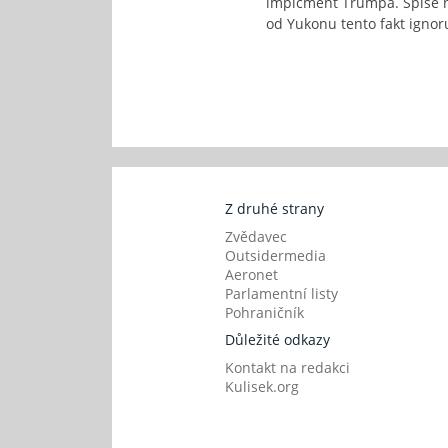
impíčment Trumpa. Spíše na
od Yukonu tento fakt ignor
Z druhé strany
Zvědavec
Outsidermedia
Aeronet
Parlamentní listy
Pohraničník
Důležité odkazy
Kontakt na redakci
Kulisek.org