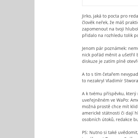
Jirko, jaká to pocta pro re
člověk neřek, že máš prakt
zapomenout na tvoji hluboko
přidalo na rozhledu tolik p
Jenom pár poznámek: nemus
nick pořád měnit a ušetřil b
diskuze je zatím plně ote
A to s tím četařem nevypad
to nezakryl Vladimír Stwora
A k tvému příspěvku, který
uveřejněném ve WaPo: Ameri
možná prostě chce mít klid.
americké státnosti či dají 
osobních útoků, redakce b
PS: Nutno si také uvědomit, 